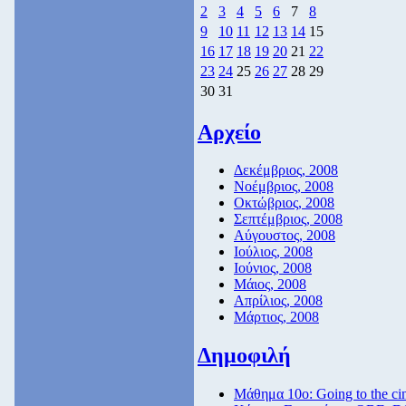
2
3
4
5
6
7
8
9
10
11
12
13
14
15
16
17
18
19
20
21
22
23
24
25
26
27
28
29
30
31
Αρχείο
Δεκέμβριος, 2008
Νοέμβριος, 2008
Οκτώβριος, 2008
Σεπτέμβριος, 2008
Αύγουστος, 2008
Ιούλιος, 2008
Ιούνιος, 2008
Μάιος, 2008
Απρίλιος, 2008
Μάρτιος, 2008
Δημοφιλή
Μάθημα 10ο: Going to the c