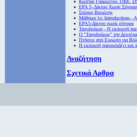
Κώστας Γραμμένος, ΟΒΕ, D
ΕΡΑ 5- Δίκτυο Χωρίς Σύνορα
Σπύρος Βρυώνης
Μάθημα 1ο: Introductions - 
ΕΡΑ5-Δίκτυο χωρίς σύνορα
Ταχυδρόμος - Η εκπομπή παρο
Ο "Ταχυδρόμος" την Δευτέρα 
Πτήσεις από Eυρώπη για Βόλ
Η εκπομπή παρουσιάζει και π
Αναζήτηση
Σχετικά Αρθρα