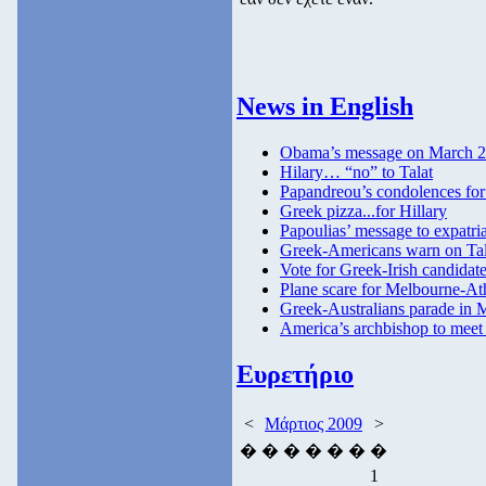
News in English
Obama’s message on March 
Hilary… “no” to Talat
Papandreou’s condolences for
Greek pizza...for Hillary
Papoulias’ message to expatri
Greek-Americans warn on Tala
Vote for Greek-Irish candidat
Plane scare for Melbourne-At
Greek-Australians parade in 
America’s archbishop to mee
Ευρετήριο
<
Μάρτιος 2009
>
�
�
�
�
�
�
�
1