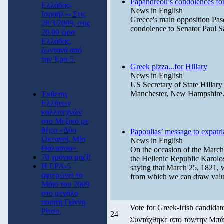
Papandreou’s condolences for
Ελλάδας-
News in English
Ισραήλ»- Στις
Greece's main opposition Pas
28/3/2009, στις
condolence to Senator Paul Sar
20.00 ώρα
Ελλάδας,
ζωντανά από
την Έρα-5.
Greek pizza...for Hillary
News in English
US Secretary of State Hillary
Manchester, New Hampshire
Έκθεση
Ελλήνων
καλλιτεχνών
στο Μεξικό με
θέμα «Δύο
Papoulias’ message to expatr
Ωκεανοί, Μία
News in English
Θάλασσα».
On the occasion of the Marc
70 χρόνια μαζί!
the Hellenic Republic Karolo
Η ΕΡΑ-5
saying that March 25, 1821, 
αφιερώνει το
from which we can draw valu
Μάιο του 2009
στο μεγάλο
ποιητή Γιάννη
Vote for Greek-Irish candidat
Ρίτσο.
24
Συντάχθηκε απο τον/την Μ