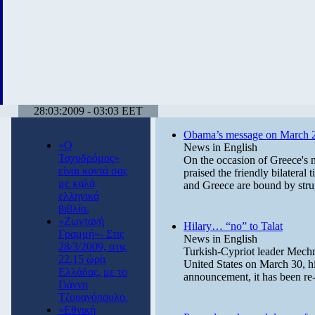
28:03:2009 - 03:03 EET
Obama’s message on March 
«Ο
News in English
Ταχυδρόμος»
On the occasion of Greece's
είναι κοντά σας
praised the friendly bilateral
με καλά
and Greece are bound by stru
ελληνικά
βιβλία.
«Ζωντανή
Hilary… “no” to Talat
Γραμμή»- Στις
News in English
28/3/2009, στις
Turkish-Cypriot leader Mechmet
22.15 ώρα
United States on March 30, h
Ελλάδας, με το
announcement, it has been re-
Γιάννη
Τζουανόπουλο.
«Εθνική