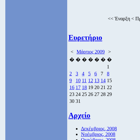
<<
Έναρξη
<
Π
Ευρετήριο
<
Μάρτιος 2009
>
�
�
�
�
�
�
�
1
2
3
4
5
6
7
8
9
10
11
12
13
14
15
16
17
18
19
20
21
22
23
24
25
26
27
28
29
30
31
Αρχείο
Δεκέμβριος, 2008
Νοέμβριος, 2008
Οκτώβριος, 2008