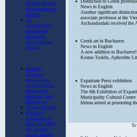
Distinction to Greek professo
Εύβοια και στα
News in English
Μεσαιωνικά της
Another significant distinct
κάστρα.
associate professor at the Vi
«Ο
Archondoulaki received the 
Ταχυδρόμος»
είναι πάντα
κοντά σας
Greek art in Bucharest
συντροφιά με
News in English
βιβλία.
A new addition to Bucharest'
Kostas Tsoklis, Aphrodite Li
Έκθεση
Ελλήνων
καλλιτεχνών
Expatriate Press exhibition
στο Μεξικό με
News in English
θέμα «Δύο
The 6th Exhibition of Expatri
Ωκεανοί, Μία
Municipality Cultural Center u
Θάλασσα».
Idrima aimed at promoting the
70 χρόνια μαζί!
Η ΕΡΑ-5
αφιερώνει το
Μάιο του 2009
Τε
στο μεγάλο
ποιητή Γιάννη