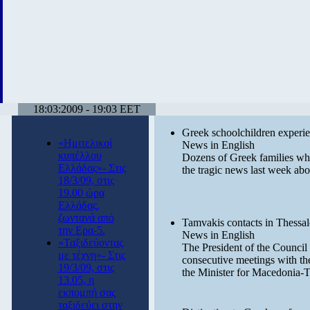
18:03:2009 - 19:03 EET
Greek schoolchildren experie
«Ημιτελικοί
News in English
κυπέλλου
Dozens of Greek families wh
Ελλάδας»- Στις
the tragic news last week abou
18/3/09, στις
19.00 ώρα
Ελλάδας,
ζωντανά από
Tamvakis contacts in Thessal
την Ερα-5.
News in English
«Ταξιδεύοντας
The President of the Counci
με τέχνη»- Στις
consecutive meetings with th
19/3/09, στις
the Minister for Macedonia-T
13.05, η
εκπομπή σας
ταξιδεύει στην