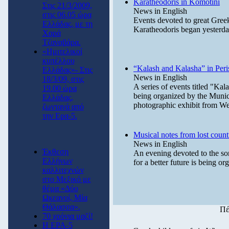
Karatheodoris in Komotini
Στις 21/3/2009,
News in English
στις 06.05 ώρα
Events devoted to great Gree
Ελλάδας, με τη
Karatheodoris began yesterd
Χαρά
Τζαναβάρα.
«Ημιτελικοί
κυπέλλου
“Kalash and Kalasha” in Peris
Ελλάδας»- Στις
News in English
18/3/09, στις
A series of events titled "Ka
19.00 ώρα
being organized by the Munici
Ελλάδας,
photographic exhibit from We
ζωντανά από
την Ερα-5.
Musical notes from lost count
News in English
Έκθεση
An evening devoted to the son
Ελλήνων
for a better future is being or
καλλιτεχνών
στο Μεξικό με
θέμα «Δύο
Ωκεανοί, Μία
Θάλασσα».
Πέ
70 χρόνια μαζί!
Η ΕΡΑ-5