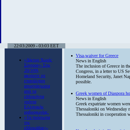
22:03:2009 - 03:03 EET
Visa-waiver for Greece
«Δίκτυο Χωρίς
News in English
Σύνορα»- Στις
The inclusion of Greece in t
20/3/09,
Congress, in a letter to US Se
ακούστε σε
Homeland Security, Janet Napo
επανάληψη
possible.
αποσπάσματα
από τα
Greek women of Diaspora h
εβδομήντα
News in English
χρόνια
Greek expatriate women were 
Ελληνικής
Thessaloniki on Wednesday ni
ραδιοφωνίας.
Thessaloniki in cooperation 
«Τα πρόσωπα
της
εβδομάδας»-