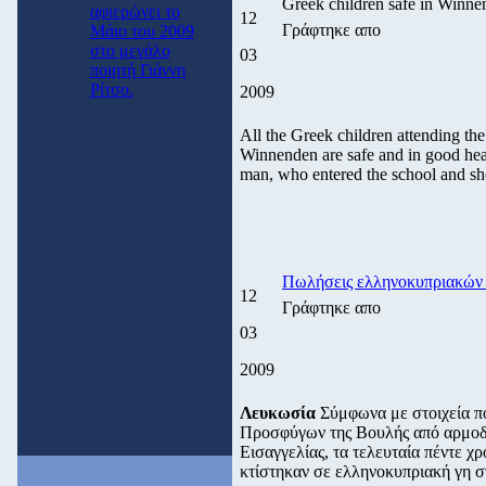
Greek children safe in Winn
αφιερώνει το
12
Γράφτηκε απο
Μάιο του 2009
στο μεγάλο
03
ποιητή Γιάννη
Ρίτσο.
2009
All the Greek children attending th
Winnenden are safe and in good heal
man, who entered the school and sho
Πωλήσεις ελληνοκυπριακών 
12
Γράφτηκε απο
03
2009
Λευκωσία
Σύμφωνα με στοιχεία πο
Προσφύγων της Βουλής από αρμοδί
Εισαγγελίας, τα τελευταία πέντε χρ
κτίστηκαν σε ελληνοκυπριακή γη σ