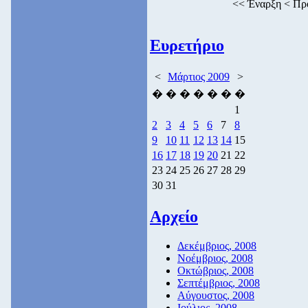
<<
Έναρξη
<
Πρ
Ευρετήριο
<
Μάρτιος 2009
>
�
�
�
�
�
�
�
1
2
3
4
5
6
7
8
9
10
11
12
13
14
15
16
17
18
19
20
21
22
23
24
25
26
27
28
29
30
31
Αρχείο
Δεκέμβριος, 2008
Νοέμβριος, 2008
Οκτώβριος, 2008
Σεπτέμβριος, 2008
Αύγουστος, 2008
Ιούλιος, 2008