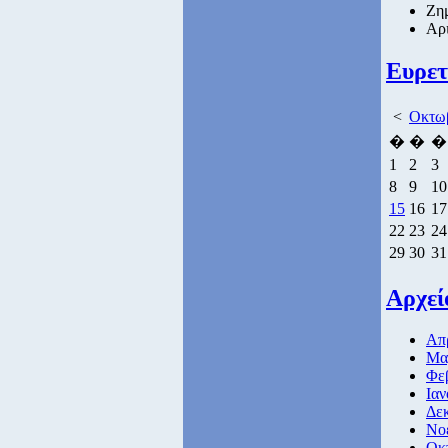
Ζημ
Αρι
Ευρετ
<
Οκτωβ
�
�
�
1
2
3
8
9
10
15
16
17
22
23
24
29
30
31
Αρχεί
Απρ
Μαρ
Φε
Ιαν
Δεκ
Νοε
Οκ