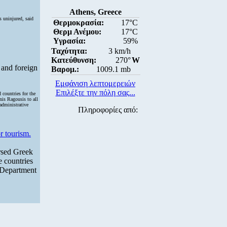
Athens, Greece
 uninjured, said
Θερμοκρασία:
17°C
Θερμ Ανέμου:
17°C
Υγρασία:
59%
Ταχύτητα:
3 km/h
Κατεύθυνση:
270°
W
 and foreign
Βαρομ.:
1009.1 mb
Εμφάνιση λεπτομερειών
Επιλέξτε την πόλη σας...
 countries for the
nis Ragousis to all
administrative
Πληροφορίες από:
r tourism.
ersed Greek
e countries
m Department