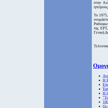
στην Αυ
ηπείρους
Το 1975,
ονομάστ
Ραδιοφων
της ΕΡΤ
Γενική Δ
Τελευται
Ομογε
Αγώ
Η Ε
Επι
Έκ
Η 
"Το
100
Οι