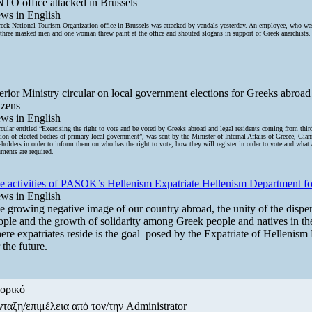
TO office attacked in Brussels
ws in English
eek National Tourism Organization office in Brussels was attacked by vandals yesterday. An employee, who was
 three masked men and one woman threw paint at the office and shouted slogans in support of Greek anarchists.
terior Ministry circular on local government elections for Greeks abroad
izens
ws in English
rcular entitled “Exercising the right to vote and be voted by Greeks abroad and legal residents coming from third
tion of elected bodies of primary local government”, was sent by the Minister of Internal Affairs of Greece, Gian
eholders in order to inform them on who has the right to vote, how they will register in order to vote and what 
ments are required.
e activities of PASOK’s Hellenism Expatriate Hellenism Department fo
ws in English
e growing negative image of our country abroad, the unity of the disp
ople and the growth of solidarity among Greek people and natives in th
ere expatriates reside is the goal posed by the Expatriate of Hellenis
 the future.
τορικό
νταξη/επιμέλεια από τον/την Administrator