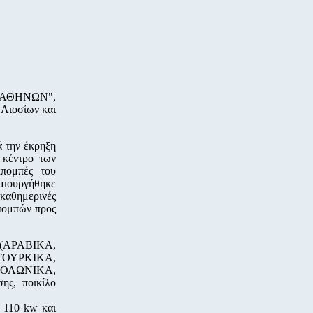
Σ ΑΘΗΝΩΝ",
 Λιοσίων και
 την έκρηξη
 κέντρο των
κπομπές του
μιουργήθηκε
 καθημερινές
κπομπών προς
 (ΑΡΑΒΙΚΑ,
ΥΡΚΙΚΑ,
ΟΛΩΝΙΚΑ,
ης, ποικίλο
 110 kw και