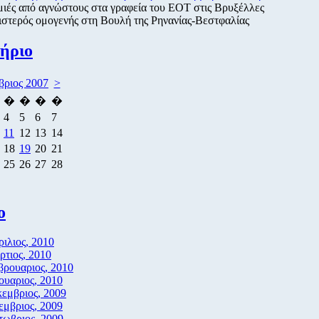
ιές από αγνώστους στα γραφεία του ΕΟΤ στις Βρυξέλλες
στερός ομογενής στη Βουλή της Ρηνανίας-Βεστφαλίας
ήριο
ριος 2007
>
�
�
�
�
4
5
6
7
11
12
13
14
18
19
20
21
25
26
27
28
ο
ιλιος, 2010
τιος, 2010
βρουαριος, 2010
ουαριος, 2010
εμβριος, 2009
μβριος, 2009
τωβριος, 2009