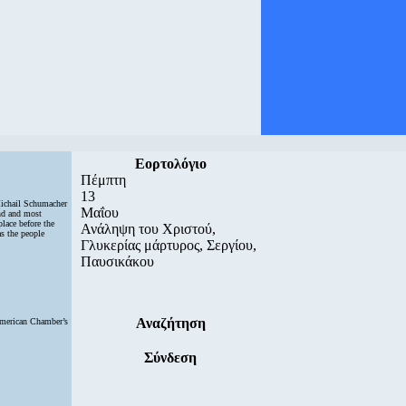
Εορτολόγιο
Πέμπτη
13
Michail Schumacher
Μαΐου
ond and most
place before the
Ανάληψη του Χριστού,
as the people
Γλυκερίας μάρτυρος, Σεργίου,
Παυσικάκου
Αναζήτηση
American Chamber’s
Σύνδεση