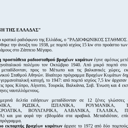
ΝΗ ΤΗΣ ΕΛΛΑΔΑΣ"
ο κρατικό ραδιόφωνο της Ελλάδας, ο "ΡΑΔΙΟΦΩΝΙΚΟΣ ΣΤΑΘΜΟ
σθηκε την άνοιξη του 1938, με πομπό ισχύος 15 kw στο προάστιο των
άμους στο Ζάππειο Μέγαρο.
 προσπάθεια ραδιοσταθμού βραχέων κυμάτων
έγινε αμέσως μετά
ηνοϊταλικού πολέμου τον Οκτώβριο 1940. Aπό μικρό πομπό στο
μεταδίδονταν, προς το Μέτωπο και τις βαλκανικές χώρες, ε
νικού Σταθμού Αθηνών. Ιδιαίτερο πρόγραμμα Βραχέων Κυμάτων δη
 γερμανοϊταλική κατοχή, το 1947: από πομπό ισχύος 7,5 kw άρχισαν
ις προς Κύπρο, Αίγυπτο, Τουρκία, Βαλκάνια, Σοβ. Ένωση και 4 ε
ηνες ναυτιλλόμενους.
μερινά δελτία ειδήσεων μεταδίδονταν σε 12 ξένες γλώσσες
ΑΝΙΚΑ, ΡΩΣΙΚΑ, ΙΣΠΑΝΙΚΑ, ΡΟΥΜΑΝΙΚΑ, ΤΟ
ΚΡΟΑΤΙΚΑ, ΒΟΥΛΓΑΡΙΚΑ, ΑΛΒΑΝΙΚΑ, ΓΑΛΛΙΚΑ, Π
) και μια φορά την εβδομάδα στα αραβικά. Μεταδιδόταν, επίσ
 πρόγραμμα.
ρο εκπομπής βραχέων κυμάτων
άρχισε το 1972 από δύο πομπούς