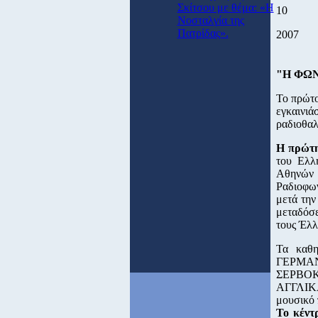
Σκίτσου με θέμα: «Η
10
Νοσταλγία της
Πατρίδας».
2007
"Η ΦΩ
Το πρώτ
εγκαινιά
ραδιοθαλ
Η πρώτη
του Ελλ
Αθηνών 
Ραδιοφω
μετά την
μεταδόσε
τους Έλλ
Τα καθη
ΓΕΡΜ
ΣΕΡΒΟ
ΑΓΓΛΙΚΑ
μουσικό
Το κέντ