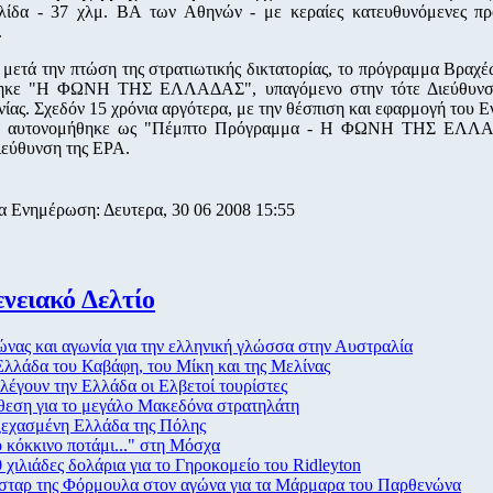
λίδα - 37 χλμ. ΒΑ των Αθηνών - με κεραίες κατευθυνόμενες προ
.
 μετά την πτώση της στρατιωτικής δικτατορίας, το πρόγραμμα Βρα
ηκε "Η ΦΩΝΗ ΤΗΣ ΕΛΛΑΔΑΣ", υπαγόμενο στην τότε Διεύθυνσ
ίας. Σχεδόν 15 χρόνια αργότερα, με την θέσπιση και εφαρμογή του Ε
, αυτονομήθηκε ως "Πέμπτο Πρόγραμμα - Η ΦΩΝΗ ΤΗΣ ΕΛΛΑ
ιεύθυνση της ΕΡΑ.
α Ενημέρωση: Δευτερα, 30 06 2008 15:55
νειακό Δελτίο
νας και αγωνία για την ελληνική γλώσσα στην Αυστραλία
λλάδα του Καβάφη, του Μίκη και της Μελίνας
λέγουν την Ελλάδα οι Ελβετοί τουρίστες
θεση για το μεγάλο Μακεδόνα στρατηλάτη
ξεχασμένη Ελλάδα της Πόλης
 κόκκινο ποτάμι..." στη Μόσχα
 χιλιάδες δολάρια για το Γηροκομείο του Ridleyton
 σταρ της Φόρμουλα στον αγώνα για τα Μάρμαρα του Παρθενώνα