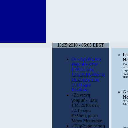
13:05:2010 - 05:05 EEST
Fo
Οι «Αγώνες του
Ne
Play off» στην
The 
will
ΕΡΑ-5- Στις
impo
12/5/2010, από τις
lavi
atte
16.45 μέχρι τις
21.00 ώρα
Ελλάδας.
Gr
«Ζωντανή
Ne
γραμμή»- Στις
Unit
13/5/2010, στις
7th 
22.15 ώρα
Ελλάδα, με το
Μάνο Μουντάκη.
«Τετράωρη στάση