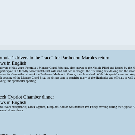
rmula 1 drivers in the “race” for Parthenon Marbles return
ws in English
drivers of this year’s Formula 1 Monaco Grand Prix race, also known as the Natiole Piloti and headed by the 
 participate in a friendly soccer match that will send out two messages: the first being safe driving and the sec
rtant for Greece-the return of the Parthenon Marbles to Greece, their homeland. With this special event to take 
sh opening of the Monaco Grand Prix, the drivers aim to sensitize many of the dignitaries and officials as well 
nding this spectacular sporting…
eek Cypriot Chamber dinner
ws in English
ed States entrepreneur, Greek-Cypriot, Euripides Kontos was honored last Friday evening during the Cypriot-
annual dinner dance.