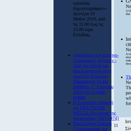
GN
εργασίας
Ne
δημοσιογράφων»-
A Gr
Δευτέρα 10
that
Μαΐου 2010, από
τις 11.00 έως τις
15.00 ώρα
Ελλάδας.
In
cit
Ne
A ci
«Ορόσημο των Ελληνο-
elec
Γερμανικών σχέσεων -
stak
docu
Από την εποχή του
φιλελληνισμού στην
ενωμένη Ευρώπη»
Th
Παρασκευή 16 και
Ne
Σάββατο 17 Απριλίου
Th
2010 στο Goethe-
pe
Institut
wh
Η Ελληνική εκπομπή
for
της DEUTSCHE
WELLE:Τα χρόνια της
δικτατορίας{1967/1974}
Ισ
Πανελλήνια Έκθεση
11
Σύ
Γελοιογραφίας και