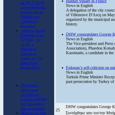
Haidari Square in France
με ΝΕΤ 105,8
News in English
για συζητήσεις,
A delegation of the city counc
σχόλια και το
of Villeneuve D'Ascq on May 9
Debate των
organized by the municipal aut
πολιτικών
history.
αρχηγών.
«Δίκτυο Χωρίς
DHW congratulates George K
Σύνορα»- Στις
News in English
27/5/09, στις
The Vice-president and Pre
21.00, ο
Association), Phaedon Kotsabo
Θεόφιλος
Kassimatis, a candidate in th
Δουμάνης
μιλάει με τον
Δημήτρης
Δεληολάνης.
Erdogan’s self-criticism on min
News in English
Turkish Prime Minister Recep 
past persecution by Turkey of d
Μετάδοση
ημιτελικού
14/5/09 και
τελικού 16/5/09
της Eurovision
DHW congratulates George K
από το internet.
25
Συντάχθηκε απο τον/την Μπ
Μία ημέρα πριν