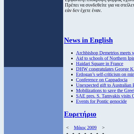
Πρέπει να συνδεθείτε για να στεί
εάν δεν έχετε έναν.
News in English
Archbishop Demetrios meets wi
Aid to schools of Northern Ipi
Haidari Square in France
DHW congratulates George Ka
Erdogan’s self-criticism on min
Conference on Cappadocia
Unexpected gift to Australia
Mobilizations to save the Gre
SAE pres. S. Tamvakis visits
Events for Pontic genocide
Ευρετήριο
<
Μάιος 2009
>