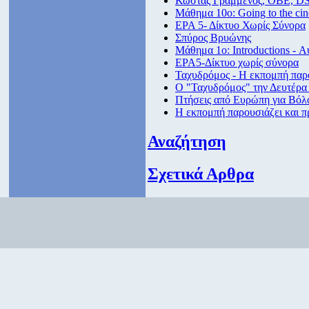
Κώστας Γραμμένος, ΟΒΕ, D
Μάθημα 10ο: Going to the ci
ΕΡΑ 5- Δίκτυο Χωρίς Σύνορα
Σπύρος Βρυώνης
Μάθημα 1ο: Introductions - 
ΕΡΑ5-Δίκτυο χωρίς σύνορα
Ταχυδρόμος - Η εκπομπή παρο
Ο "Ταχυδρόμος" την Δευτέρα 
Πτήσεις από Eυρώπη για Βόλο
Η εκπομπή παρουσιάζει και π
Αναζήτηση
Σχετικά Αρθρα