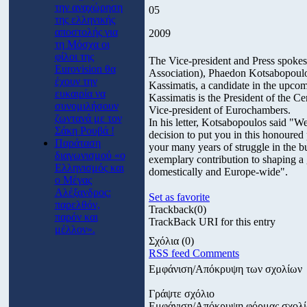
την αναχώρηση
05
της ελληνικής
αποστολής για
2009
τη Μόσχα οι
φίλοι της
The Vice-president and Press spo
Eurovision θα
Association), Phaedon Kotsabopoulos 
έχουν την
Kassimatis, a candidate in the upco
ευκαιρία να
Kassimatis is the President of the 
συνομιλήσουν
Vice-president of Eurochambers.
ζωντανά με τον
In his letter, Kotsabopoulos said "We
Σάκη Ρουβά !
decision to put you in this honoured 
Παράταση
your many years of struggle in the b
διαγωνισμού «ο
exemplary contribution to shaping a
Ελληνισμός και
domestically and Europe-wide".
ο Μέγας
Αλέξανδρος:
Set as favorite
παρελθόν,
Trackback
(0)
παρόν και
TrackBack URI for this entry
μέλλον».
Σχόλια
(0)
RSS feed Comments
Εμφάνιση/Απόκρυψη των σχολίων
Γράψτε σχόλιο
Εμφάνιση/Απόκρυψη φόρμας σχολ