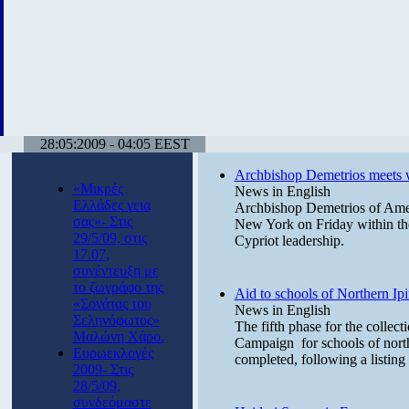
28:05:2009 - 04:05 EEST
Archbishop Demetrios meets w
«Μικρές
News in English
Ελλάδες γεια
Archbishop Demetrios of Ameri
σας»- Στις
New York on Friday within th
29/5/09, στις
Cypriot leadership.
17.07,
συνέντευξη με
το ζωγράφο της
Aid to schools of Northern Ipi
«Σονάτας του
News in English
Σεληνόφωτος»
The fifth phase for the collect
Μαλώνη Χάρο.
Campaign for schools of north
Ευρωεκλογές
completed, following a listing 
2009- Στις
28/5/09,
συνδεόμαστε