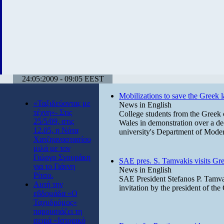
24:05:2009 - 09:05 EEST
Mobilizations to save the Greek 
«Ταξιδεύοντας με
News in English
τέχνη»- Στις
College students from the Greek 
25/5/09, στις
Wales in demonstration over a dec
12.05, η Νότα
university's Department of Mode
Χατζηαναστασίου
μιλά με τον
Γιώργο Σγουράκη
SAE pres. S. Tamvakis visits Gr
για το Γιάννη
News in English
Ρίτσο.
SAE President Stefanos P. Tamva
Αυτή την
invitation by the president of th
εβδομάδα «Ο
Ταχυδρόμος»
παρουσιάζει τη
σειρά «Ιστορικό