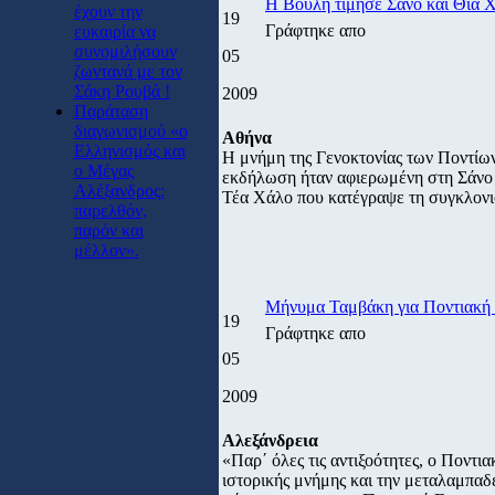
Η Βουλή τίμησε Σάνο και Θια 
έχουν την
19
Γράφτηκε απο
ευκαιρία να
συνομιλήσουν
05
ζωντανά με τον
Σάκη Ρουβά !
2009
Παράταση
διαγωνισμού «ο
Αθήνα
Ελληνισμός και
Η μνήμη της Γενοκτονίας των Ποντίω
ο Μέγας
εκδήλωση ήταν αφιερωμένη στη Σάνο 
Αλέξανδρος:
Τέα Χάλο που κατέγραψε τη συγκλονισ
παρελθόν,
παρόν και
μέλλον».
Μήνυμα Ταμβάκη για Ποντιακή 
19
Γράφτηκε απο
05
2009
Αλεξάνδρεια
«Παρ΄ όλες τις αντιξοότητες, ο Ποντ
ιστορικής μνήμης και την μεταλαμπαδε