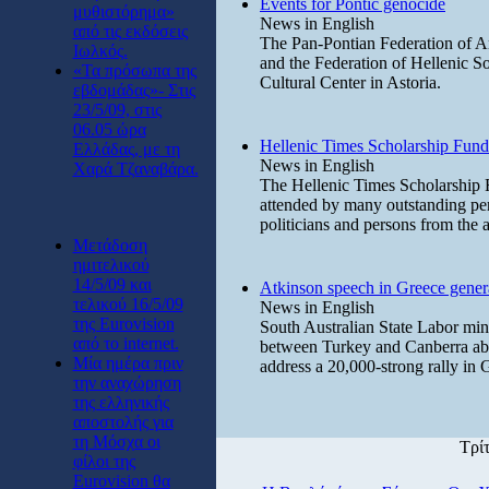
Events for Pontic genocide
μυθιστόρημα»
News in English
από τις εκδόσεις
The Pan-Pontian Federation of Am
Ιωλκός.
and the Federation of Hellenic So
«Τα πρόσωπα της
Cultural Center in Astoria.
εβδομάδας»- Στις
23/5/09, στις
06.05 ώρα
Hellenic Times Scholarship Fund
Ελλάδας, με τη
News in English
Χαρά Τζαναβάρα.
The Hellenic Times Scholarship 
attended by many outstanding pe
politicians and persons from the a
Μετάδοση
ημιτελικού
14/5/09 και
Atkinson speech in Greece gener
τελικού 16/5/09
News in English
της Eurovision
South Australian State Labor min
από το internet.
between Turkey and Canberra abou
Μία ημέρα πριν
address a 20,000-strong rally in G
την αναχώρηση
της ελληνικής
αποστολής για
τη Μόσχα οι
Τρί
φίλοι της
Eurovision θα