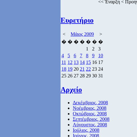
<<
Έναρξη
<
Προη
Ευρετήριο
<
Μάιος 2009
>
�
�
�
�
�
�
�
1
2
3
4
5
6
7
8
9
10
11
12
13
14
15
16
17
18
19
20
21
22
23
24
25
26
27
28
29
30
31
Αρχείο
Δεκέμβριος, 2008
Νοέμβριος, 2008
Οκτώβριος, 2008
Σεπτέμβριος, 2008
Αύγουστος, 2008
Ιούλιος, 2008
Ιούνιος, 2008