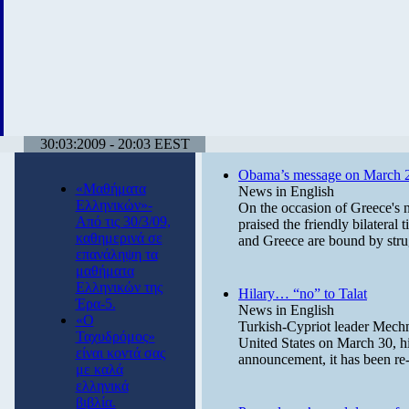
30:03:2009 - 20:03 EEST
Obama’s message on March 
«Μαθήματα
News in English
Ελληνικών»-
On the occasion of Greece's
Από τις 30/3/09,
praised the friendly bilateral
καθημερινά σε
and Greece are bound by stru
επανάληψη τα
μαθήματα
Ελληνικών της
Hilary… “no” to Talat
Έρα-5.
News in English
«Ο
Turkish-Cypriot leader Mechmet
Ταχυδρόμος»
United States on March 30, h
είναι κοντά σας
announcement, it has been re-
με καλά
ελληνικά
βιβλία.