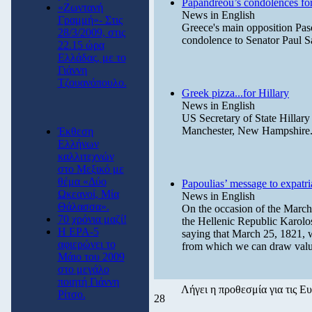
Papandreou’s condolences for
«Ζωντανή
News in English
Γραμμή»- Στις
Greece's main opposition Pas
28/3/2009, στις
condolence to Senator Paul Sar
22.15 ώρα
Ελλάδας, με το
Γιάννη
Τζουανόπουλο.
Greek pizza...for Hillary
News in English
US Secretary of State Hillary
Manchester, New Hampshire
Έκθεση
Ελλήνων
καλλιτεχνών
στο Μεξικό με
θέμα «Δύο
Papoulias’ message to expatr
Ωκεανοί, Μία
News in English
Θάλασσα».
On the occasion of the Marc
70 χρόνια μαζί!
the Hellenic Republic Karolo
Η ΕΡΑ-5
saying that March 25, 1821, 
αφιερώνει το
from which we can draw valu
Μάιο του 2009
στο μεγάλο
ποιητή Γιάννη
Λήγει η προθεσμία για τις 
Ρίτσο.
28