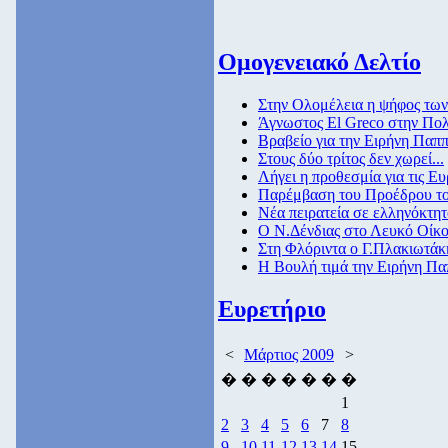
Ομογενειακό Δελτίο
Στην Ολομέλεια η ψήφος τω
Άγνωστος El Greco στην Πο
Βραβείο για την Ειρήνη Παπ
Στους δύο τρίτος δεν χωρεί...
Λήγει η προθεσμία για τις Ε
Παρέμβαση του Προέδρου του
Nέα πειρατεία σε ελληνόκτητ
Ο Ν.Δένδιας στο Λευκό Οίκ
Στη Φλόριντα ο Γ.Πλακιωτάκ
Η Βουλή τιμά την Ειρήνη Π
Ευρετήριο
<
Μάρτιος 2009
>
�
�
�
�
�
�
�
1
2
3
4
5
6
7
8
9
10
11
12
13
14
15