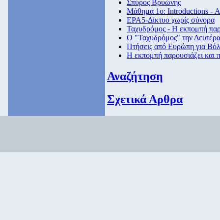
Σπύρος Βρυώνης
Μάθημα 1ο: Introductions - 
ΕΡΑ5-Δίκτυο χωρίς σύνορα
Ταχυδρόμος - Η εκπομπή παρο
Ο "Ταχυδρόμος" την Δευτέρα 
Πτήσεις από Eυρώπη για Βόλ
Η εκπομπή παρουσιάζει και π
Αναζήτηση
Σχετικά Αρθρα