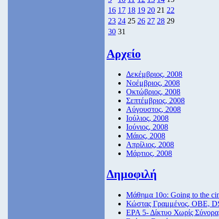
16
17
18
19
20
21
22
23
24
25
26
27
28
29
30
31
Αρχείο
Δεκέμβριος, 2008
Νοέμβριος, 2008
Οκτώβριος, 2008
Σεπτέμβριος, 2008
Αύγουστος, 2008
Ιούλιος, 2008
Ιούνιος, 2008
Μάιος, 2008
Απρίλιος, 2008
Μάρτιος, 2008
Δημοφιλή
Μάθημα 10ο: Going to the c
Κώστας Γραμμένος, ΟΒΕ, D
ΕΡΑ 5- Δίκτυο Χωρίς Σύνορα