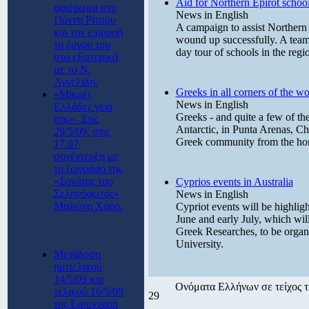
Aid for Northern Epirot schoo
αφιέρωμα στο
News in English
Γιάννη Ρίτσου
A campaign to assist Northern
και την επιρροή
wound up successfully. A team 
το έργου του
day tour of schools in the reg
στο εξωτερικό
με το Ν.
Αγγελίδη.
Greeks in all corners of the wo
«Μικρές
News in English
Ελλάδες γεια
Greeks - and quite a few of the
σας»- Στις
Antarctic, in Punta Arenas, Ch
29/5/09, στις
Greek community from the home
17.07,
συνέντευξη με
το ζωγράφο της
«Σονάτας του
Cyprios events in Australia
Σεληνόφωτος»
News in English
Μαλώνη Χάρο.
Cypriot events will be highligh
June and early July, which will
Greek Researches, to be organ
University.
Μετάδοση
ημιτελικού
14/5/09 και
Ονόματα Ελλήνων σε τείχος τ
τελικού 16/5/09
29
της Eurovision