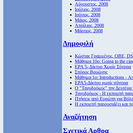
Αύγουστος, 2008
Ιούλιος, 2008
Ιούνιος, 2008
Μάιος, 2008
Απρίλιος, 2008
Μάρτιος, 2008
Δημοφιλή
Κώστας Γραμμένος, ΟΒΕ, DS
Μάθημα 10ο: Going to the ci
ΕΡΑ 5- Δίκτυο Χωρίς Σύνορα
Σπύρος Βρυώνης
Μάθημα 1ο: Introductions - Α
ΕΡΑ5-Δίκτυο χωρίς σύνορα
Ο "Ταχυδρόμος" την Δευτέρα 5
Ταχυδρόμος - Η εκπομπή παρο
Πτήσεις από Eυρώπη για Βόλο
Η εκπομπή παρουσιάζει και π
Αναζήτηση
Σχετικά Αρθρα