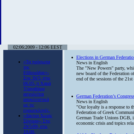
02:06:2009 - 12:06 EEST
Elections in German Federatio
«Τα πρόσωπα
News in English
της
The "New Powers" party, whic
Εβδομάδας»-
new board of the Federation 
Στις 30/5, στις
end of the sessions of the 21st
06.05, η Χαρά
Τζαναβάρα
ασχολείται
German Federation’s Congres
αποκλειστικά
News in English
με τις
"Our loyalty is a response to th
ευρωεκλογές.
Federation of Greek Communiti
«Δίκτυο Χωρίς
German Trade Unions DGB, in F
Σύνορα»- Στις
economic crisis and topics rel
29/5/09, στις
19.00,