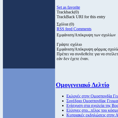
Set as favorite
Trackback
(0)
TrackBack URI for this entry
Σχόλια
(0)
RSS feed Comments
Εμφάνιση/Απόκρυψη των σχολίων
Γράψτε σχόλιο
Εμφάνιση/Απόκρυψη φόρμας σχολί
Πρέπει να συνδεθείτε για να στείλ
εάν δεν έχετε έναν.
Ομογενειακό Δελτίο
Εκλογές στην Ομοσπονδία Γε
Συνέδριο Ομοσπονδίας Γερμα
Ενίσχυση στα σχολεία της Βο
Eλληνες στο...τέλος του κόσμ
Κυπριακές εκδηλώσεις στην 