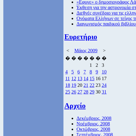
«Εφυγε» ο δημοσιογράφος Λ
Έκθεση για την αστρονομία στ
Διεθνές συνέδριο για τις ελλ
Ονόματα Ελλήνων σε τείχος τι
Διαγωνισμός παιδικού βιβλίο
Ευρετήριο
<
Μάιος 2009
>
�
�
�
�
�
�
�
1
2
3
4
5
6
7
8
9
10
11
12
13
14
15
16
17
18
19
20
21
22
23
24
25
26
27
28
29
30
31
Αρχείο
Δεκέμβριος, 2008
Νοέμβριος, 2008
Οκτώβριος, 2008
Σεπτέμβριος, 2008