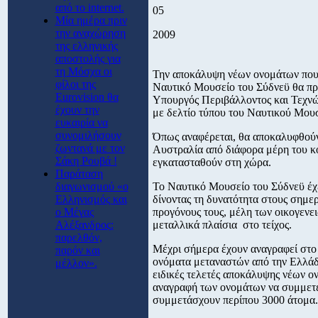
από το internet.
05
Μία ημέρα πριν
την αναχώρηση
2009
της ελληνικής
αποστολής για
τη Μόσχα οι
Την αποκάλυψη νέων ονομάτων που 
φίλοι της
Ναυτικό Μουσείο του Σύδνεϋ θα πρα
Eurovision θα
Υπουργός Περιβάλλοντος και Τεχνώ
έχουν την
με δελτίο τύπου του Ναυτικού Μου
ευκαιρία να
συνομιλήσουν
Όπως αναφέρεται, θα αποκαλυφθού
ζωντανά με τον
Αυστραλία από διάφορα μέρη του κό
Σάκη Ρουβά !
εγκατασταθούν στη χώρα.
Παράταση
διαγωνισμού «ο
Το Ναυτικό Μουσείο του Σύδνεϋ έχ
Ελληνισμός και
δίνοντας τη δυνατότητα στους σημε
ο Μέγας
προγόνους τους, μέλη των οικογενε
Αλέξανδρος:
μεταλλικά πλαίσια στο τείχος.
παρελθόν,
Μέχρι σήμερα έχουν αναγραφεί στο τ
παρόν και
ονόματα μεταναστών από την Ελλάδ
μέλλον».
ειδικές τελετές αποκάλυψης νέων ο
αναγραφή των ονομάτων να συμμετέχ
συμμετάσχουν περίπου 3000 άτομα.