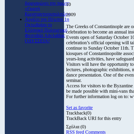
διοργανώνει την πρώτη
10
«Γιορτή
Κωνσταντινουπολιτών»
2009
Αρχίζει την Πέμπτη 1η
Οκτωβρίου το
The Greeks of Constantinople are org
Ελληνικό Πολιτιστικό
celebration to become an annual inst
Φεστιβάλ Αδελαΐδας
Events open of Saturday October 10
ΟΔΥΣΣΕΙΑ!
celebration’s official opening will t
continue to Sunday October 11th. Th
kiosques of Constantinopolite assoc
years-long activities, have safeguar
Visitors will have the opportunity t
lectures, photographic exhibitions, m
dance presentation. One of the even
seminar.
Access for visitors to the Byzantine
be made possible with mini-vans that
For further information log on to: 
Set as favorite
Trackback
(0)
TrackBack URI for this entry
Σχόλια
(0)
RSS feed Comments