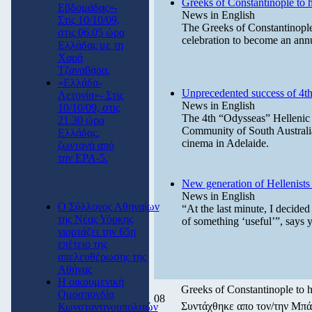
Greeks of Constantinople to ho
Εβδομάδας»-
News in English
Στις 10/10/09,
The Greeks of Constantinople a
στις 06.05 ώρα
celebration to become an annua
Ελλάδας με τη
Χαρά
Τζαναβάρα.
«Ελλάδα-
Unprecedented success of 4th
Λετονία»- Στις
News in English
10/10/09, στις
The 4th “Odysseas” Hellenic 
21.30 ώρα
Community of South Australi
Ελλάδας,
cinema in Adelaide.
ζωντανά από
την ΕΡΑ-5.
New generation of Hellenists
News in English
Ο Σύλλογος Αθηναίων
“At the last minute, I decided
της Νέας Υόρκης
of something ‘useful’”, says 
γιορτάζει την 65η
επέτειο της
απελευθέρωσης της
Αθήνας
Η οικουμενική
Greeks of Constantinople to ho
Ομοσπονδία
08
Συντάχθηκε απο τον/την Μ
Κωνσταντινουπολιτών