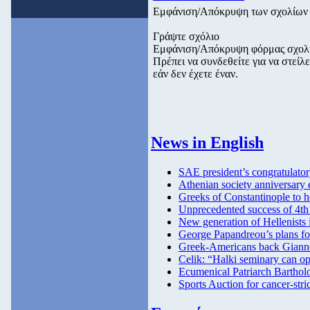
Εμφάνιση/Απόκρυψη των σχολίων
Γράψτε σχόλιο
Εμφάνιση/Απόκρυψη φόρμας σχολ
Πρέπει να συνδεθείτε για να στεί
εάν δεν έχετε έναν.
News in English
SAE president’s congratulator
Athenian society anniversary 
Greeks of Constantinople to hol
Unprecedented success of 4th
New generation of Hellenists
George Papandreou’s plans fo
Greek-Americans back Giann
Celik: “Halki seminary can op
Ecumenical Patriarch Barthol
Sports Auction for cancer-st