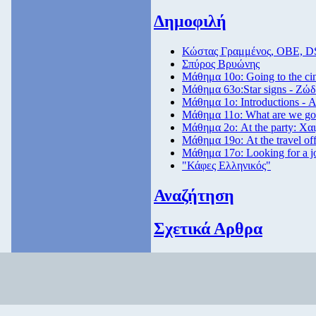
Δημοφιλή
Κώστας Γραμμένος, ΟΒΕ, D
Σπύρος Βρυώνης
Μάθημα 10ο: Going to the c
Μάθημα 63ο:Star signs - Ζώδ
Μάθημα 1ο: Introductions - 
Μάθημα 11ο: What are we goi
Μάθημα 2ο: At the party: Χαι
Μάθημα 19ο: At the travel off
Μάθημα 17ο: Looking for a 
"Κάφες Ελληνικός"
Αναζήτηση
Σχετικά Αρθρα