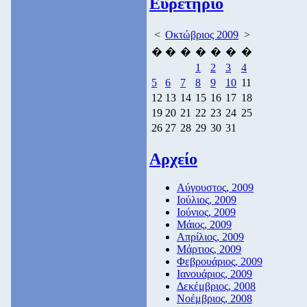
Ευρετήριο
<
Οκτώβριος 2009
>
�
�
�
�
�
�
�
1
2
3
4
5
6
7
8
9
10
11
12
13
14
15
16
17
18
19
20
21
22
23
24
25
26
27
28
29
30
31
Αρχείο
Αύγουστος, 2009
Ιούλιος, 2009
Ιούνιος, 2009
Μάιος, 2009
Απρίλιος, 2009
Μάρτιος, 2009
Φεβρουάριος, 2009
Ιανουάριος, 2009
Δεκέμβριος, 2008
Νοέμβριος, 2008