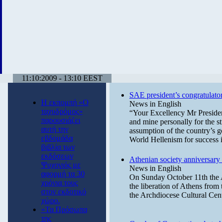
11:10:2009 - 13:10 EEST
SAE president’s congratulator
Η εκπομπή «Ο
News in English
ταχυδρόμος»
“Your Excellency Mr President
παρουσιάζει
and mine personally for the s
αυτή την
assumption of the country’s go
εβδομάδα
World Hellenism for success in
βιβλία των
εκδόσεων
Athenian society anniversary
Ψυχογιός με
News in English
αφορμή τα 30
On Sunday October 11th the A
χρόνια τους
the liberation of Athens from
στον εκδοτικό
the Archdiocese Cultural Cent
χώρο.
«Τα Πρόσωπα
της