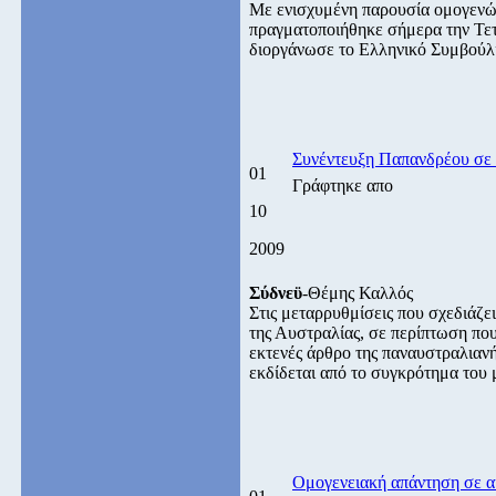
Με ενισχυμένη παρουσία ομογενών
πραγματοποιήθηκε σήμερα την Τε
διοργάνωσε το Ελληνικό Συμβούλι
Συνέντευξη Παπανδρέου σε 
01
Γράφτηκε απο
10
2009
Σύδνεϋ
-Θέμης Καλλός
Στις μεταρρυθμίσεις που σχεδιάζε
της Αυστραλίας, σε περίπτωση πο
εκτενές άρθρο της παναυστραλιανή
εκδίδεται από το συγκρότημα του
Ομογενειακή απάντηση σε α