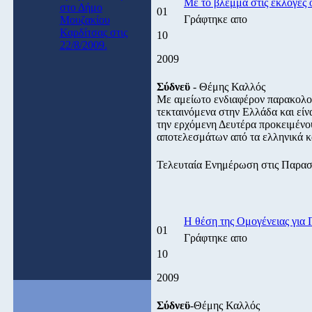
Με το βλέμμα στις εκλογές 
στο Δήμο
01
Γράφτηκε απο
Μουζακίου
Καρδίτσας στις
10
22/8/2009.
2009
Σύδνεϋ
- Θέμης Καλλός
Με αμείωτο ενδιαφέρον παρακολου
τεκταινόμενα στην Ελλάδα και είν
την ερχόμενη Δευτέρα προκειμέν
αποτελεσμάτων από τα ελληνικά κ
Τελευταία Ενημέρωση στις Παρασκ
Η θέση της Ομογένειας για
01
Γράφτηκε απο
10
2009
Σύδνεϋ
-Θέμης Καλλός