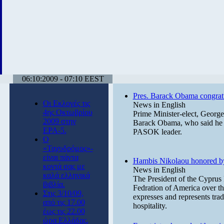
06:10:2009 - 07:10 EEST
Pres. Barack Obama congrat
Οι Εκλογές τις
News in English
4ης Οκτωβρίου
Prime Minister-elect, Georg
2009 στην
Barack Obama, who said he wa
ΕΡΑ-5.
PASOK leader.
Ο
«Ταχυδρόμος»-
είναι πάντα
Hambis Nikolaou honored b
κοντά σας με
News in English
καλά ελληνικά
The President of the Cyprus 
βιβλία.
Fedration of America over th
Στις 3/10/09,
expresses and represents tra
από τις 17.00
hospitality.
έως τις 22.00
ώρα Ελλάδας,