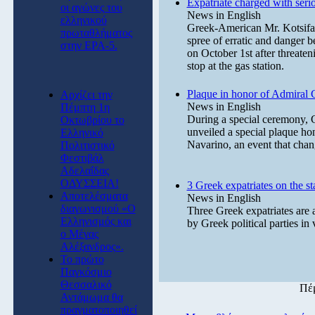
Expatriate charged with seri
οι αγώνες του
News in English
ελληνικού
Greek-American Mr. Kotsifas
πρωταθλήματος
spree of erratic and danger b
στην ΕΡΑ-5.
on October 1st after threaten
stop at the gas station.
Plaque in honor of Admiral 
Αρχίζει την
News in English
Πέμπτη 1η
During a special ceremony, 
Οκτωβρίου το
unveiled a special plaque h
Ελληνικό
Navarino, an event that chan
Πολιτιστικό
Φεστιβάλ
Αδελαΐδας
ΟΔΥΣΣΕΙΑ!
3 Greek expatriates on the sta
Αποτελέσματα
News in English
διαγωνισμού «Ο
Three Greek expatriates are 
Ελληνισμός και
by Greek political parties in 
ο Μέγας
Αλέξανδρος».
Το πρώτο
Παγκόσμιο
Θεσσαλικό
Πέμ
Αντάμωμα θα
πραγματοποιηθεί