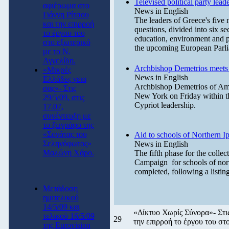
Televised political party lead
αφιέρωμα στο
News in English
Γιάννη Ρίτσου
The leaders of Greece's five ma
και την επιρροή
questions, divided into six se
το έργου του
education, environment and pu
στο εξωτερικό
the upcoming European Parlia
με το Ν.
Αγγελίδη.
Archbishop Demetrios meets 
«Μικρές
News in English
Ελλάδες γεια
Archbishop Demetrios of Amer
σας»- Στις
New York on Friday within t
29/5/09, στις
Cypriot leadership.
17.07,
συνέντευξη με
το ζωγράφο της
«Σονάτας του
Aid to schools of Northern Ip
Σεληνόφωτος»
News in English
Μαλώνη Χάρο.
The fifth phase for the collec
Campaign for schools of nort
completed, following a listing
Μετάδοση
ημιτελικού
14/5/09 και
«Δίκτυο Χωρίς Σύνορα»- Στις
τελικού 16/5/09
29
την επιρροή το έργου του στ
της Eurovision