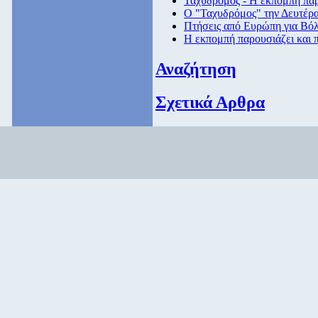
Ταχυδρόμος - Η εκπομπή παρ
Ο "Ταχυδρόμος" την Δευτέρα 
Πτήσεις από Eυρώπη για Βόλ
Η εκπομπή παρουσιάζει και 
Αναζήτηση
Σχετικά Αρθρα