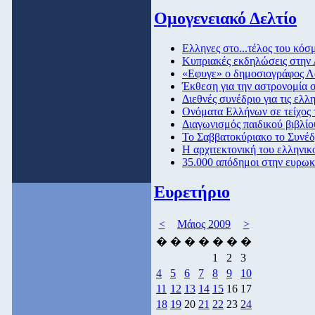
Ομογενειακό Δελτίο
Eλληνες στο...τέλος του κόσ
Κυπριακές εκδηλώσεις στην
«Εφυγε» ο δημοσιογράφος 
Έκθεση για την αστρονομία σ
Διεθνές συνέδριο για τις ελ
Ονόματα Ελλήνων σε τείχος τ
Διαγωνισμός παιδικού βιβλί
To Σαββατοκύριακο το Συνέ
H αρχιτεκτονική του ελληνι
35.000 απόδημοι στην ευρω
Ευρετήριο
<
Μάιος 2009
>
�
�
�
�
�
�
�
1
2
3
4
5
6
7
8
9
10
11
12
13
14
15
16
17
18
19
20
21
22
23
24