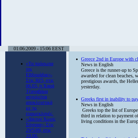
01:06:2009 - 15:06 EEST
Greece 2nd in Europe with c
«Τα πρόσωπα
News in English
της
Greece is the runner-up to Sp
Εβδομάδας»-
awarded for clean beaches, wi
Στις 30/5, στις
prestigious awards, the Helle
06.05, η Χαρά
yesterday.
Τζαναβάρα
ασχολείται
Greeks first in inability to pa
αποκλειστικά
News in English
με τις
Greeks top the list of Europe
ευρωεκλογές.
third in relation to payment 
«Δίκτυο Χωρίς
living conditions in the Eur
Σύνορα»- Στις
29/5/09, στις
19.00,