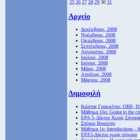
25
26
27
28
29
30
31
Αρχείο
Δεκέμβριος, 2008
Νοέμβριος, 2008
Οκτώβριος, 2008
Σεπτέμβριος, 2008
Αύγουστος, 2008
Ιούλιος, 2008
Ιούνιος, 2008
Μάιος, 2008
Απρίλιος, 2008
Μάρτιος, 2008
Δημοφιλή
Κώστας Γραμμένος, ΟΒΕ, D
Μάθημα 10ο: Going to the c
ΕΡΑ 5- Δίκτυο Χωρίς Σύνορα
Σπύρος Βρυώνης
Μάθημα 1ο: Introductions - 
ΕΡΑ5-Δίκτυο χωρίς σύνορα