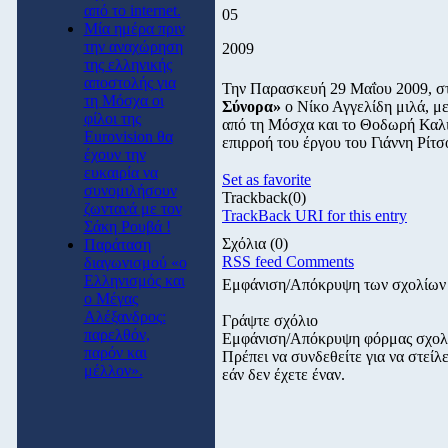
από το internet.
05
Μία ημέρα πριν
την αναχώρηση
2009
της ελληνικής
αποστολής για
Την Παρασκευή 29 Μαΐου 2009, σ
τη Μόσχα οι
Σύνορα»
ο Νίκο Αγγελίδη μιλά, μ
φίλοι της
από τη Μόσχα και το Θοδωρή Καλιφ
Eurovision θα
επιρροή του έργου του Γιάννη Ρίτσ
έχουν την
ευκαιρία να
Set as favorite
συνομιλήσουν
Trackback
(0)
ζωντανά με τον
TrackBack URI for this entry
Σάκη Ρουβά !
Σχόλια
(0)
Παράταση
RSS feed Comments
διαγωνισμού «ο
Ελληνισμός και
Εμφάνιση/Απόκρυψη των σχολίων
ο Μέγας
Αλέξανδρος:
Γράψτε σχόλιο
παρελθόν,
Εμφάνιση/Απόκρυψη φόρμας σχολ
παρόν και
Πρέπει να συνδεθείτε για να στεί
μέλλον».
εάν δεν έχετε έναν.