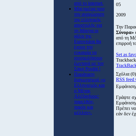
από το internet.
05
Μία ημέρα πριν
την αναχώρηση
2009
της ελληνικής
αποστολής για
Την Παρασ
τη Μόσχα οι
Σύνορα»
φίλοι της
από τη Μό
Eurovision θα
επιρροή τ
έχουν την
ευκαιρία να
Set as favo
συνομιλήσουν
Trackback
ζωντανά με τον
TrackBack
Σάκη Ρουβά !
Σχόλια
(0)
Παράταση
RSS feed
διαγωνισμού «ο
Ελληνισμός και
Εμφάνιση
ο Μέγας
Αλέξανδρος:
Γράψτε σ
παρελθόν,
Εμφάνιση
παρόν και
Πρέπει να
μέλλον».
εάν δεν έχ