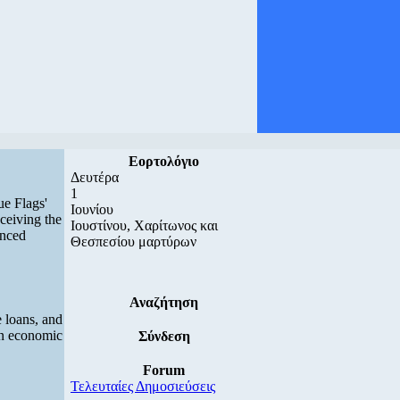
Εορτολόγιο
Δευτέρα
1
ue Flags'
Ιουνίου
ceiving the
Ιουστίνου, Χαρίτωνος και
unced
Θεσπεσίου μαρτύρων
Αναζήτηση
e loans, and
 on economic
Σύνδεση
Forum
Τελευταίες Δημοσιεύσεις