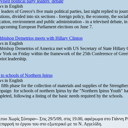
vised political party leaders’ debate
s in English
leaders of Greece's five main political parties, last night replied to journ
tions, divided into six sections - foreign policy, the economy, the social 
ation, environment and public administration - in a televised debate, in
 upcoming European Parliament elections on June 7.
hbishop Demetrios meets with Hillary Clinton
s in English
hbishop Demetrios of America met with US Secretary of State Hillary C
 York on Friday within the framework of the 25th Conference of Gree
iot leadership.
to schools of Northern Ipirus
s in English
fifth phase for the collection of materials and supplies of the Strengthe
paign for schools of northern Ipirus by the "Northern Ipirus Youth" h
leted, following a listing of the basic needs required by the schools.
τυο Χωρίς Σύνορα»- Στις 29/5/09, στις 19.00, αφιέρωμα στο Γιάννη Ρ
επιρροή το έργου του στο εξωτερικό με το Ν. Αγγελίδη.