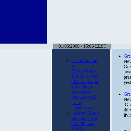
01:06:2009 - 15:06 EEST
Gre
«Τα πρόσωπα
New
της
Gree
Εβδομάδας»-
awa
Στις 30/5, στις
pres
06.05, η Χαρά
yest
Τζαναβάρα
ασχολείται
Gree
αποκλειστικά
New
με τις
Gree
ευρωεκλογές.
thir
«Δίκτυο Χωρίς
liv
Σύνορα»- Στις
29/5/09, στις
19.00,