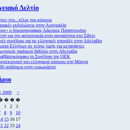
ειακό Δελτίο
νες στο...τέλος του κόσμου
ριακές εκδηλώσεις στην Αυστραλία
υγε» ο δημοσιογράφος Λάμπρος Παπαντωνίου
ση για την αστρονομία στην αρχαιότητα στο Σίδνει
νές συνέδριο για τις ελληνικές σπουδές στην Αδελαΐδα
ατα Ελλήνων σε τείχος τιμής για μετανάστες
ωνισμός παιδικού βιβλίου στην Αδελαίδα
Σαββατοκύριακο το Συνέδριο της ΟΕΚ
χιτεκτονική του ελληνικού κόσμου στη Μόσχα
000 απόδημοι στην ευρωκάλπη
ήριο
ς 2009
>
�
�
�
�
1
2
3
7
8
9
10
14
15
16
17
21
22
23
24