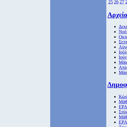
25
26
27
Αρχεί
Δεκέ
Νοέ
Οκτ
Σεπτ
Αύγ
Ιούλ
Ιούν
Μάι
Απρί
Μάρτ
Δημοφ
Κώσ
Μάθη
ΕΡΑ
Σπύ
Μάθη
ΕΡΑ