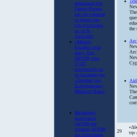
Tele
αφιέρωμα στο
New
Γιάννη Ρίτσου
The 
και την επιρροή
ques
το έργου του
educ
στο εξωτερικό
the
με το Ν.
Αγγελίδη.
Arc
«Μικρές
New
Ελλάδες γεια
Arc
σας»- Στις
New
29/5/09, στις
Cypr
17.07,
συνέντευξη με
το ζωγράφο της
«Σονάτας του
Aid 
Σεληνόφωτος»
New
Μαλώνη Χάρο.
The 
Cam
comp
Μετάδοση
ημιτελικού
14/5/09 και
«Δίκ
τελικού 16/5/09
29
την 
της Eurovision