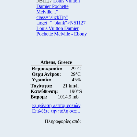
N51127
Louis Vuitton
Damier Pochette
Melville..."
class="slickTip"
target="_blank">N51127
Louis Vuitton Damier
Pochette Melville - Ebony
Athens, Greece
Θερμοκρασία:
29°C
Θερμ Ανέμου:
29°C
Υγρασία:
45%
Ταχύτητα:
21 km/h
Κατεύθυνση:
190°
S
Βαρομ.:
1014.9 mb
Εμφάνιση λεπτομερειών
Επιλέξτε την πόλη σας...
Πληροφορίες από: