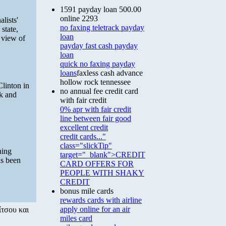
1591 payday loan 500.00
online 2293
alists'
no faxing teletrack payday
state,
loan
 view of
payday fast cash payday
loan
quick no faxing payday
loans
faxless cash advance
hollow rock tennessee
linton in
no annual fee credit card
k and
with fair credit
0% apr with fair credit
line between fair good
excellent credit
credit cards..."
class="slickTip"
ning
target="_blank">CREDIT
as been
CARD OFFERS FOR
PEOPLE WITH SHAKY
CREDIT
bonus mile cards
rewards cards with airline
apply online for an air
ίτσου και
miles card