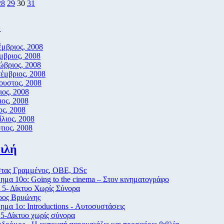
28
29
30
31
ο
μβριος, 2008
μβριος, 2008
ώβριος, 2008
έμβριος, 2008
ουστος, 2008
ιος, 2008
ιος, 2008
ος, 2008
λιος, 2008
ιος, 2008
ιλή
τας Γραμμένος, ΟΒΕ, DSc
μα 10ο: Going to the cinema – Στον κινηματογράφο
 5- Δίκτυο Χωρίς Σύνορα
ρος Βρυώνης
μα 1ο: Introductions - Αυτοσυστάσεις
5-Δίκτυο χωρίς σύνορα