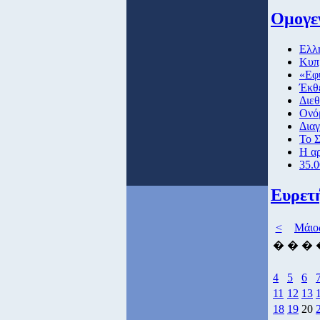
Ομογεν
Eλλη
Κυπ
«Εφ
Έκθε
Διεθ
Ονόμ
Διαγ
To 
H αρ
35.
Ευρετ
<
Μάιο
�
�
�
4
5
6
11
12
13
18
19
20