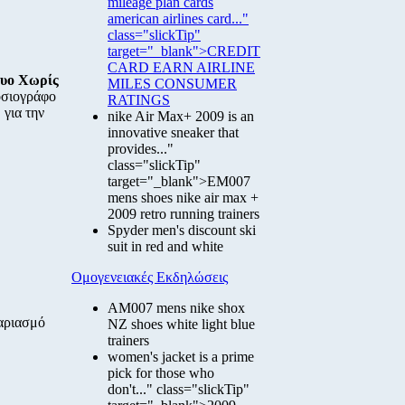
mileage plan cards
american airlines card..."
class="slickTip"
target="_blank">CREDIT
CARD EARN AIRLINE
τυο Χωρίς
MILES CONSUMER
οσιογράφο
RATINGS
για την
nike Air Max+ 2009 is an
innovative sneaker that
provides..."
class="slickTip"
target="_blank">EM007
mens shoes nike air max +
2009 retro running trainers
Spyder men's discount ski
suit in red and white
Ομογενειακές Εκδηλώσεις
AM007 mens nike shox
γαριασμό
NZ shoes white light blue
trainers
women's jacket is a prime
pick for those who
don't..." class="slickTip"