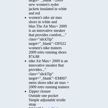
target="_blank">2009
new women's syder
jackets insulated in white
and red
women's nike air max
shoes in white and
blue.The Air Max+ 2009
is an innovative sneaker
that provides comfort,..."
class="slickTip"
target="_blank">DF022
women's nike trainers
2009 retro running shoes
$74.88
nike Air Max+ 2009 is an
innovative sneaker that
provides..."
class="slickTip"
target="_blank">EM007
mens shoes nike air max +
2009 retro running trainers
Zipper closure
Outside one pocket
Simple adjustable textile
strap