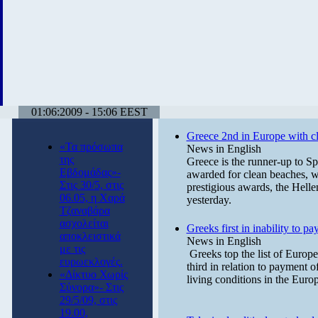
01:06:2009 - 15:06 EEST
Greece 2nd in Europe with c
«Τα πρόσωπα
News in English
της
Greece is the runner-up to Sp
Εβδομάδας»-
awarded for clean beaches, wi
Στις 30/5, στις
prestigious awards, the Helle
06.05, η Χαρά
yesterday.
Τζαναβάρα
ασχολείται
Greeks first in inability to pa
αποκλειστικά
News in English
με τις
Greeks top the list of Europe
ευρωεκλογές.
third in relation to payment 
«Δίκτυο Χωρίς
living conditions in the Eur
Σύνορα»- Στις
29/5/09, στις
19.00,