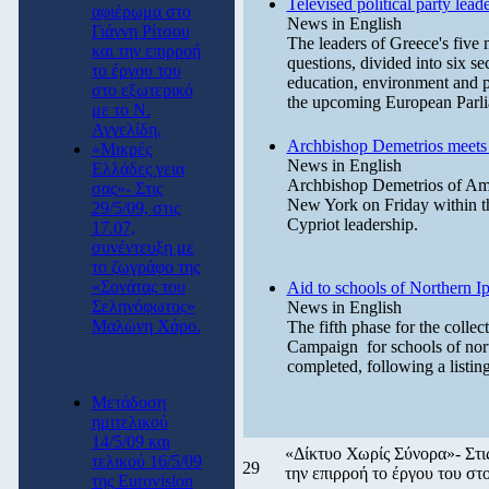
Televised political party lead
αφιέρωμα στο
News in English
Γιάννη Ρίτσου
The leaders of Greece's five ma
και την επιρροή
questions, divided into six se
το έργου του
education, environment and pu
στο εξωτερικό
the upcoming European Parlia
με το Ν.
Αγγελίδη.
Archbishop Demetrios meets 
«Μικρές
News in English
Ελλάδες γεια
Archbishop Demetrios of Amer
σας»- Στις
New York on Friday within t
29/5/09, στις
Cypriot leadership.
17.07,
συνέντευξη με
το ζωγράφο της
«Σονάτας του
Aid to schools of Northern Ip
Σεληνόφωτος»
News in English
Μαλώνη Χάρο.
The fifth phase for the collec
Campaign for schools of nort
completed, following a listing
Μετάδοση
ημιτελικού
14/5/09 και
«Δίκτυο Χωρίς Σύνορα»- Στις
τελικού 16/5/09
29
την επιρροή το έργου του στ
της Eurovision