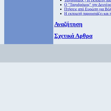
Ταχυδρόμος - Η εκπομπή παρ
Ο "Ταχυδρόμος" την Δευτέρα 
Πτήσεις από Eυρώπη για Βόλ
Η εκπομπή παρουσιάζει και 
Αναζήτηση
Σχετικά Αρθρα