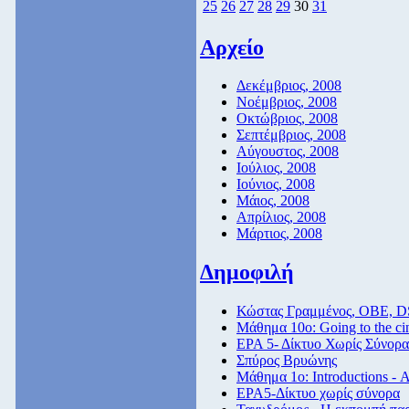
25
26
27
28
29
30
31
Αρχείο
Δεκέμβριος, 2008
Νοέμβριος, 2008
Οκτώβριος, 2008
Σεπτέμβριος, 2008
Αύγουστος, 2008
Ιούλιος, 2008
Ιούνιος, 2008
Μάιος, 2008
Απρίλιος, 2008
Μάρτιος, 2008
Δημοφιλή
Κώστας Γραμμένος, ΟΒΕ, D
Μάθημα 10ο: Going to the c
ΕΡΑ 5- Δίκτυο Χωρίς Σύνορα
Σπύρος Βρυώνης
Μάθημα 1ο: Introductions - 
ΕΡΑ5-Δίκτυο χωρίς σύνορα