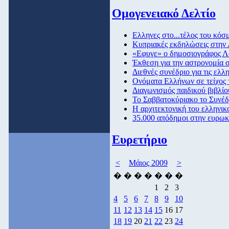
Ομογενειακό Δελτίο
Eλληνες στο...τέλος του κόσ
Κυπριακές εκδηλώσεις στην
«Εφυγε» ο δημοσιογράφος 
Έκθεση για την αστρονομία σ
Διεθνές συνέδριο για τις ελ
Ονόματα Ελλήνων σε τείχος τ
Διαγωνισμός παιδικού βιβλί
To Σαββατοκύριακο το Συνέ
H αρχιτεκτονική του ελληνι
35.000 απόδημοι στην ευρω
Ευρετήριο
<
Μάιος 2009
>
�
�
�
�
�
�
�
1
2
3
4
5
6
7
8
9
10
11
12
13
14
15
16
17
18
19
20
21
22
23
24