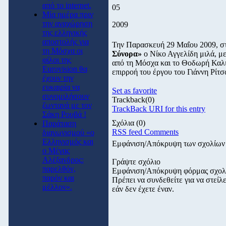
από το internet.
05
Μία ημέρα πριν
την αναχώρηση
2009
της ελληνικής
αποστολής για
Την Παρασκευή 29 Μαΐου 2009, σ
τη Μόσχα οι
Σύνορα»
ο Νίκο Αγγελίδη μιλά, μ
φίλοι της
από τη Μόσχα και το Θοδωρή Καλιφ
Eurovision θα
επιρροή του έργου του Γιάννη Ρίτσ
έχουν την
ευκαιρία να
Set as favorite
συνομιλήσουν
Trackback
(0)
ζωντανά με τον
TrackBack URI for this entry
Σάκη Ρουβά !
Σχόλια
(0)
Παράταση
RSS feed Comments
διαγωνισμού «ο
Ελληνισμός και
Εμφάνιση/Απόκρυψη των σχολίων
ο Μέγας
Αλέξανδρος:
Γράψτε σχόλιο
παρελθόν,
Εμφάνιση/Απόκρυψη φόρμας σχολ
παρόν και
Πρέπει να συνδεθείτε για να στεί
μέλλον».
εάν δεν έχετε έναν.