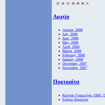
25
26
27
28
29
30
31
Αρχείο
August, 2008
July, 2008
June, 2008
May, 2008
April, 2008
March, 2008
February, 2008
January, 2008
December, 2007
November, 2007
Πορτραίτα
Κώστας Γραμμένος, ΟΒΕ, 
Σπύρος Βρυώνης