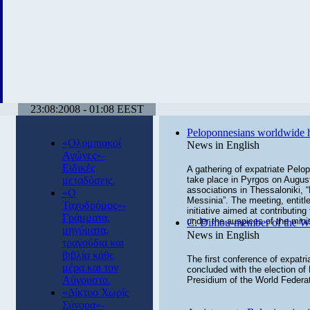
23:08:2008 - 01:08 EEST
Peloponnesians worldwide h
«Ολυμπιακοί
News in English
Αγώνες»-
Ειδικές
A gathering of expatriate Pelop
μεταδόσεις.
take place in Pyrgos on August
associations in Thessaloniki,
«Ο
Messinia”. The meeting, entitl
Ταχυδρόμος»-
initiative aimed at contributi
Γράμματα,
under the auspices of the minis
C. Dimou-member of the Wor
μηνύματα,
News in English
τραγούδια και
βιβλία κάθε
The first conference of expatr
μέρα και τον
concluded with the election 
Αύγουστο.
Presidium of the World Federat
«Δίκτυο Χωρίς
Σύνορα»-