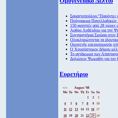
Ομογενειακό Δελτίο
Σαραντοπούλου:"Παρόντες σ
Πρόγραμμα Πανελλαδικών γ
150 φοιτητές από 28 χώρες
Αρθρο Λοβέρδου για την 
Συγχαρητήρια Σιούφα στον
Ολοκληρώνονται τα ιδρυτικ
Ομογενής υπερυπουργός στη
Ο Χρυσόστομος Δήμου μέλο
To αντάμωμα των Απανταχ
Δηλώσεις Ψωμιάδη για τον 
Ευρετήριο
<<
August ’08
Mo
Tu
We
Th
Fr
Sa
Su
1
2
3
4
5
6
7
8
9
10
11
12
13
14
15
16
17
18
19
20
21
22
23
24