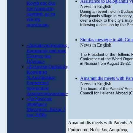
Assistance to Belogiannis vi
Κοντά σας όλο
News in English
τον Αύγουστο,
During an event held in Budape
ζωντανά, με τα
Belogiannis village in Hungar
νέα της
over a check to the city’s may
ομογένειας.
following a decision by the Pre
Sioufas mesagge to 4th Com
News in English
«Δεκαπενταύγουστος-
Εορτασμός από τους
The President of the Hellenic 
Έλληνες του
Conference of the World Orga
Πόντου.»
in Nicosia from August 19-22.
«Ελληνική Ορθόδοξη
Κοινότητα
Ν.Αυστραλίας-
Amarantidis meets with Pare
Εορταστικό
News in English
πρόγραμμα
The board of the Parents’ Asso
Δεκαπενταύγουστου»
Council for Hellenes Abroad (
«2ο Συνέδριο
αποδήμων
Μαγνητών- Βόλος 7
έως 2008»
Amarantidis meets with Parents’ A
Γράφει ο/η Θεόφιλος Δουμάνης