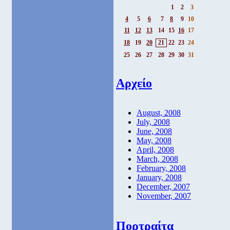
1
2
3
4
5
6
7
8
9
10
11
12
13
14
15
16
17
18
19
20
21
22
23
24
25
26
27
28
29
30
31
Αρχείο
August, 2008
July, 2008
June, 2008
May, 2008
April, 2008
March, 2008
February, 2008
January, 2008
December, 2007
November, 2007
Πορτραίτα