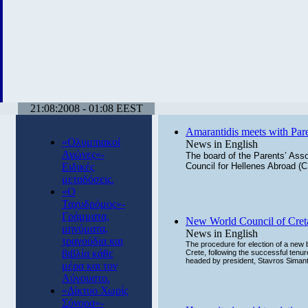
21:08:2008 - 01:08 EEST
Amarantidis meets with Pare
«Ολυμπιακοί
News in English
Αγώνες»-
The board of the Parents’ Asso
Ειδικές
Council for Hellenes Abroad (
μεταδόσεις.
«Ο
Ταχυδρόμος»-
Γράμματα,
New World Council of Creta
μηνύματα,
News in English
τραγούδια και
The procedure for election of a new 
βιβλία κάθε
Crete, following the successful tenur
headed by president, Stavros Simant
μέρα και τον
Αύγουστο.
«Δίκτυο Χωρίς
Σύνορα»-