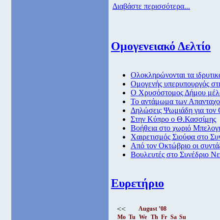
Διαβάστε περισσότερα...
Ομογενειακό Δελτίο
Ολοκληρώνονται τα ιδρυτικ
Ομογενής υπερυπουργός στη
Ο Χρυσόστομος Δήμου μέλο
To αντάμωμα των Απανταχ
Δηλώσεις Ψωμιάδη για τον 
Στην Κύπρο ο Θ.Κασσίμης
Βοήθεια στο χωριό Μπελογ
Χαιρετισμός Σιούφα στο Σ
Από τον Οκτώβριο οι συντά
Βουλευτές στο Συνέδριο Νε
Ευρετήριο
<<
August ’08
Mo
Tu
We
Th
Fr
Sa
Su