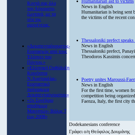
Humanitarian aid to victims
Κοντά σας όλο
News in English
τον Αύγουστο,
Humanitarian is being sent b
ζωντανά, με τα
the victims of the recent conf
νέα της
ομογένειας.
Thessaloniki prefect speaks
News in English
«Δεκαπενταύγουστος-
Thessaloniki prefect, Panayi
Εορτασμός από τους
Theodoros Kassimis concerni
Έλληνες του
Πόντου.»
«Ελληνική Ορθόδοξη
Κοινότητα
Ν.Αυστραλίας-
Poetry unites Maroussi-Fae
Εορταστικό
News in English
πρόγραμμα
For the first time, women fr
Δεκαπενταύγουστου»
competition being organized
«2ο Συνέδριο
Faenza, Italy, the first city
αποδήμων
Μαγνητών- Βόλος 7
έως 2008»
Dodekanesians conference
Γράφει ο/η Θεόφιλος Δουμάνης