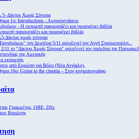
 5- Δίκτυο Χωρίς Σύνορα
ημα 1ο: Introductions - Αυτοσυστάσεις
υδρόμος - Η εκπομπή παρουσιάζει και προσφέρει βιβλία
κπομπή παρουσιάζει και προσφέρει βιβλία
5-Δίκτυο χωρίς σύνορα
Ταχυδρόμος" την Δευτέρα 5/11 φιλοξενεί την Αγνή Στρουμπούλη...
ς 2/11 το "Δίκτυο Χωρίς Σύνορα" φιλοξενεί τον πρόεδρο της Πανμακε
σπονδιας της Αμερικής
α εκπομπής
σεις από Eυρώπη για Βόλο (Νέα Αγχίαλο).
ημα 10ο: Going to the cinema – Στον κινηματογράφο
αίτα
τας Γραμμένος, ΟΒΕ, DSc
ρος Βρυώνης
τηση