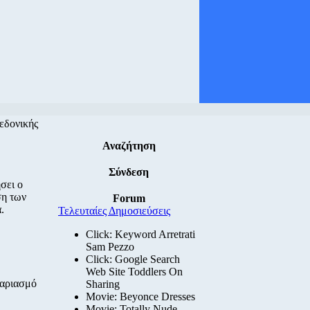
εδονικής
Αναζήτηση
Σύνδεση
σει ο
ση των
Forum
.
Τελευταίες Δημοσιεύσεις
Click: Keyword Arretrati
Sam Pezzo
Click: Google Search
Web Site Toddlers On
γαριασμό
Sharing
Movie: Beyonce Dresses
Movie: Totally Nude