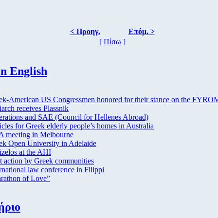
< Προηγ.
Επόμ. >
[ Πίσω ]
n English
ek-American US Congressmen honored for their stance on the FYRO
iarch receives Plassnik
erations and SAE (Council for Hellenes Abroad)
cles for Greek elderly people’s homes in Australia
 meeting in Melbourne
ek Open University in Adelaide
izelos at the AHI
nt action by Greek communities
rnational law conference in Filippi
rathon of Love”
ήριο