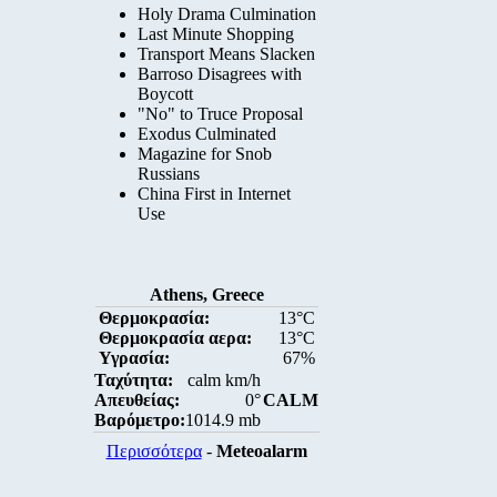
Holy Drama Culmination
Last Minute Shopping
Transport Means Slacken
Barroso Disagrees with
Boycott
"No" to Truce Proposal
Exodus Culminated
Magazine for Snob
Russians
China First in Internet
Use
Athens, Greece
Θερμοκρασία:
13°C
Θερμοκρασία αερα:
13°C
Υγρασία:
67%
Ταχύτητα:
calm km/h
Απευθείας:
0°
CALM
Βαρόμετρο:
1014.9 mb
Περισσότερα
-
Meteoalarm