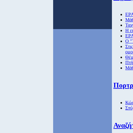
ΕΡΑ
Μάθ
Ταχ
Η ε
ΕΡΑ
Ο "
Στι
ομο
Θέμ
Πτή
Μάθ
Πορτρ
Κώσ
Σπύ
Αναζή