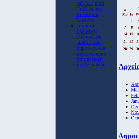
από το Τμήμα
Παιδείας της
<<
Κοινότητας
Mo
Tu
W
Τορόντο.
1
Τμήματα
7
8
Ελληνικής
14
15
1
γλώσσας για
21
22
2
μαθητές του
Δημοτικού και
28
29
3
του Γυμνασίου
στην περιοχή
της Αδελαΐδας.
Αρχεί
Apr
Mar
Feb
Jan
Dec
Nov
Oct
Δημοφ