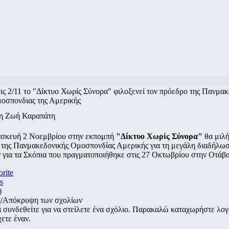
ις 2/11 το "Δίκτυο Χωρίς Σύνορα" φιλοξενεί τον πρόεδρο της Πανμακ
μοσπονδιας της Αμερικής
/η Ζωή Καραπάτη
σκευή 2 Νοεμβρίου στην εκπομπή
"Δίκτυο Χωρίς Σύνορα"
θα μιλή
 της Πανμακεδονικής Ομοσπονδίας Αμερικής για τη μεγάλη διαδήλω
 για τα Σκόπια που πραγματοποιήθηκε στις 27 Οκτωβρίου στην Οτάβα
orite
s
)
/Απόκρυψη των σχολίων
α συνδεθείτε για να στείλετε ένα σχόλιο. Παρακαλώ καταχωρήστε λο
χετε έναν.