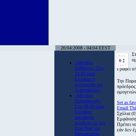
26:04:2008 - 04:04 EEST
Στ
Nov
02
ο
«Μεγάλο
2007
Σάββατο»: Στις
Γράφει ο
23.05 ώρα
Ελλάδας η
Την Παρα
λειτουργία της
πρόεδρος
Αναστάσεως.
ομογενών
«Μεγάλη
Παρασκευή»:
Set as fav
Στις 08.00 ώρα
Email Thi
Ελλάδας
Σχόλια
(0
απευθείας
Εμφάνιση
σύνδεση με τον
Πρέπει ν
Ιερό Ναό της
εάν δεν έ
Μητρόπολης