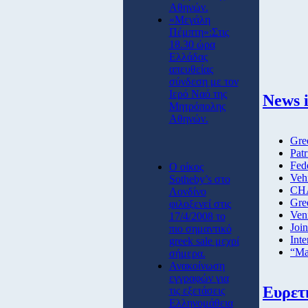
Αθηνών.
«Μεγάλη
Πέμπτη»:Στις
18.30 ώρα
Ελλάδας
απευθείας
σύνδεση με τον
Ιερό Ναό της
News i
Μητρόπολης
Αθηνών.
Gre
Patr
Fed
O οίκος
Vehi
Sotheby’s στο
CHA
Λονδίνο
Gre
φιλοξενεί στις
Ven
17/4/2008 το
Joi
πιο σημαντικό
Inte
greek sale μεχρί
“Ma
σήμερα.
Ανακοίνωση
εγγραφών για
Ευρετ
τις εξετάσεις
Ελληνομάθεια