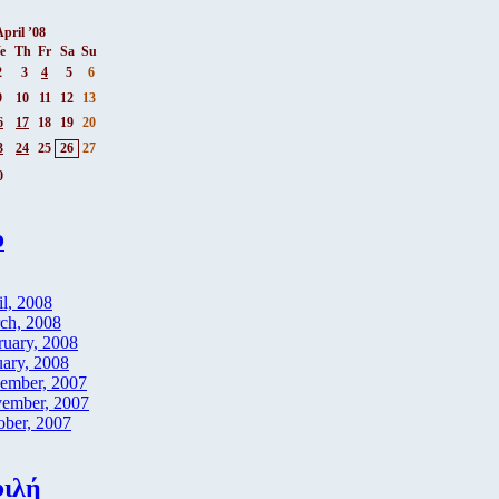
April ’08
e
Th
Fr
Sa
Su
2
3
4
5
6
9
10
11
12
13
6
17
18
19
20
3
24
25
26
27
0
ο
il, 2008
ch, 2008
ruary, 2008
uary, 2008
ember, 2007
ember, 2007
ober, 2007
ιλή