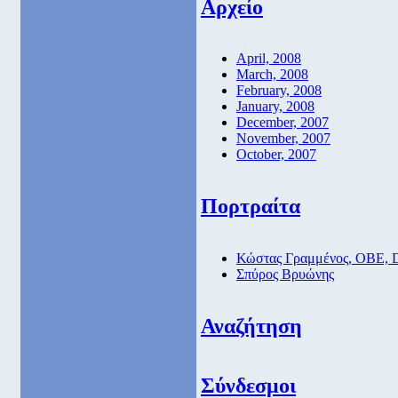
Αρχείο
April, 2008
March, 2008
February, 2008
January, 2008
December, 2007
November, 2007
October, 2007
Πορτραίτα
Κώστας Γραμμένος, ΟΒΕ, 
Σπύρος Βρυώνης
Αναζήτηση
Σύνδεσμοι