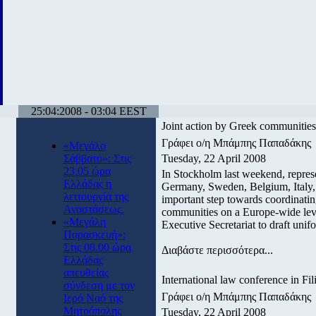
25:04:2008 - 03:04 EEST
Joint action by Greek communities
Γράφει ο/η Μπάμπης Παπαδάκης
«Μεγάλο
Σάββατο»: Στις
Tuesday, 22 April 2008
23.05 ώρα
In Stockholm last weekend, repres
Ελλάδας η
Germany, Sweden, Belgium, Italy,
λειτουργία της
important step towards coordinating
Αναστάσεως.
communities on a Europe-wide leve
«Μεγάλη
Executive Secretariat to draft unif
Παρασκευή»:
Στις 08.00 ώρα
Διαβάστε περισσότερα...
Ελλάδας
απευθείας
International law conference in Fil
σύνδεση με τον
Γράφει ο/η Μπάμπης Παπαδάκης
Ιερό Ναό της
Μητρόπολης
Tuesday, 22 April 2008