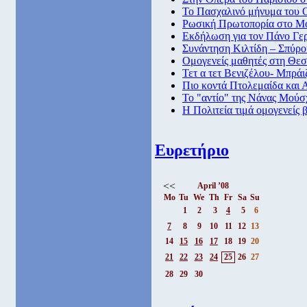
Το Πασχαλινό μήνυμα του 
Ρωσική Πρωτοπορία στο Μο
Εκδήλωση για τον Πάνο Γε
Συνάντηση Κιλτίδη – Σπύρο
Ομογενείς μαθητές στη Θε
Τετ α τετ Βενιζέλου- Μπράι
Πιο κοντά Πτολεμαίδα και 
Το "αντίο" της Νάνας Μού
Η Πολιτεία τιμά ομογενείς 
Ευρετήριο
<<
April ’08
Mo
Tu
We
Th
Fr
Sa
Su
1
2
3
4
5
6
7
8
9
10
11
12
13
14
15
16
17
18
19
20
21
22
23
24
25
26
27
28
29
30