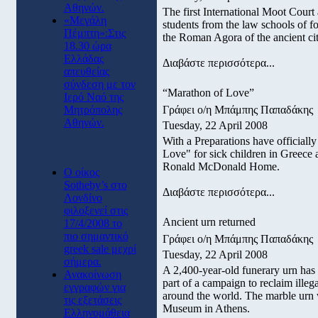
Αθηνών.
The first International Moot Cour
«Μεγάλη
students from the law schools of 
Πέμπτη»:Στις
the Roman Agora of the ancient cit
18.30 ώρα
Ελλάδας
Διαβάστε περισσότερα...
απευθείας
σύνδεση με τον
“Marathon of Love”
Ιερό Ναό της
Μητρόπολης
Γράφει ο/η Μπάμπης Παπαδάκης
Αθηνών.
Tuesday, 22 April 2008
With a Preparations have officiall
Love" for sick children in Greece
Ronald McDonald Home.
O οίκος
Sotheby’s στο
Διαβάστε περισσότερα...
Λονδίνο
φιλοξενεί στις
Ancient urn returned
17/4/2008 το
πιο σημαντικό
Γράφει ο/η Μπάμπης Παπαδάκης
greek sale μεχρί
Tuesday, 22 April 2008
σήμερα.
A 2,400-year-old funerary urn has
Ανακοίνωση
part of a campaign to reclaim illeg
εγγραφών για
around the world. The marble urn
τις εξετάσεις
Museum in Athens.
Ελληνομάθεια