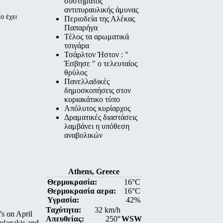
συστήματος
αντιπυραυλικής άμυνας
ο έχει
Περιοδεία της Αλέκας
Παπαρήγα
Τέλος τα αρωματικά
τσιγάρα
Τσάρλτον Ήστον : "
Έσβησε " ο τελευταίος
θρύλος
Πανελλαδικές
δημοσκοπήσεις στον
κυριακάτικο τύπο
Απόλυτος κυρίαρχος
Δραματικές διαστάσεις
λαμβάνει η υπόθεση
αναβολικών
Athens, Greece
Θερμοκρασία:
16°C
Θερμοκρασία αερα:
16°C
Υγρασία:
42%
Ταχύτητα:
32 km/h
s on April
Απευθείας:
250°
WSW
olanakis and