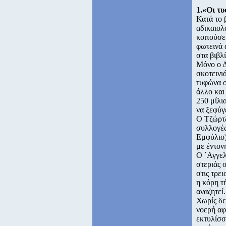
1.«Οι τ
Κατά το 
αδικαιολ
κοιτούσε 
φωτεινά 
στα βιβλ
Μόνο ο Δ
σκοτεινι
τυφώνα ο
άλλο και
250 μίλι
να ξεφύγ
Ο Τζώρτζ
συλλογές
Εμφύλιο)
με έντον
Ο ΄Αγγελ
στεριάς 
στις τρε
η κόρη τ
αναζητεί.
Χωρίς δε
νοερή αφ
εκτυλίσσ