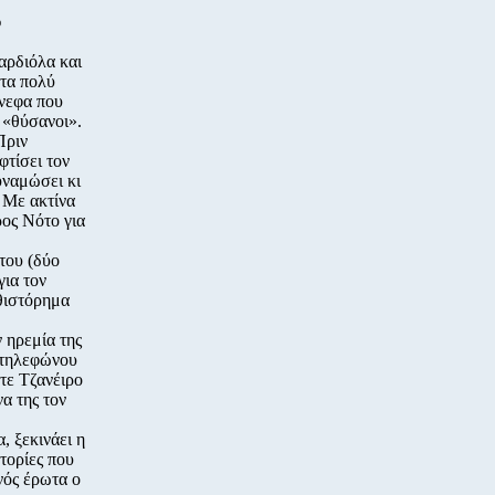
υ
βαρδιόλα και
 τα πολύ
ννεφα που
 «θύσανοι».
Πριν
φτίσει τον
δυναμώσει κι
. Με ακτίνα
ρος Νότο για
του (δύο
για τον
θιστόρημα
 ηρεμία της
α τηλεφώνου
ντε Τζανέιρο
α της τον
, ξεκινάει η
τορίες που
νός έρωτα ο