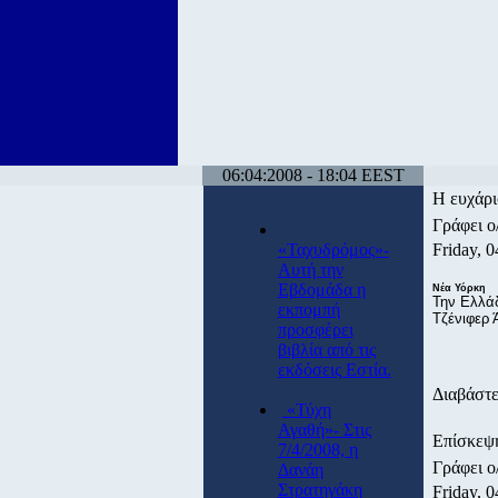
06:04:2008 - 18:04 EEST
Η ευχάρι
Γράφει ο
«Ταχυδρόμος»-
Friday, 0
Αυτή την
Εβδομάδα η
Nέα Υόρκη
Την Ελλάδ
εκπομπή
Τζένιφερ 
προσφέρει
βιβλία από τις
εκδόσεις Εστία.
Διαβάστε
«Τύχη
Αγαθή»- Στις
Επίσκεψ
7/4/2008, η
Γράφει ο
Δανάη
Στρατηγάκη
Friday, 0