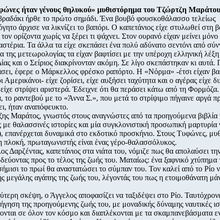
υφώνες ήταν γένους θηλυκού» μυθιστόρημα του Τζώρτζη Μαράτο
βραδάκι ήρθε το πρώτο σημάδι. Ένα βουβό φουσκοθάλασσο τελείως
όγητο άρχισε να λικνίζει το βαπόρι. Ο καπετάνιος είχε στυλωθεί στη 
τον ορίζοντα χωρίς να ξέρει τι ψάχνει. Στον ουρανό είχαν μείνει μόνο
αστέρια. Τα άλλα τα είχε σκεπάσει ένα πολύ αδύνατο σεντόνι από σύ
ία της μετεωρολογίας τα είχαν βαφτίσει με την υπέροχη ελληνική λέξη
ίας και ο Σείριος διακρίνονταν ακόμη. Σε λίγο σκεπάστηκαν κι αυτά. 
άσει, έφερε ο Μάρκελλος φρέσκο ραπόρτο. Η «Νόρμα» -έτσι είχαν βα
ι Αμερικάνοι- είχε ζορίσει, είχε αυξήσει ταχύτητα και ο αγέρας είχε 
 είχε στρίψει αριστερά. Έδειχνε ότι θα περάσει κάτω από τη Φορμόζα
α, το ραντεβού με το «Άννα Σ.», που μετά το στρίψιμο πήγαινε αργά π
ει, ήταν αναπόφευκτο.
ης Μαράτος, γνωστός στους αναγνώστες από τα προηγούμενα βιβλία 
 με θαλασσινές ιστορίες και μία συγκλονιστική προσωπική μαρτυρία 
, επανέρχεται δυναμικά στο εκδοτικό προσκήνιο. Στους Τυφώνες, μυ
η πλοκή, πρωταγωνιστής είναι ένας γέρο-θαλασσόλυκος.
ος Δαρζέντας, καπετάνιος στα νιάτα του, νόμιζε πως θα απολαύσει την
οδεύοντας προς το τέλος της ζωής του. Ματαίως: ένα ξαφνικό χτύπημ
ισήμισι το πρωί θα αναστατώσει το σύμπαν του. Τον καλεί από το Ρίο 
ής μεγάλης αγάπης της ζωής του, λέγοντάς του πως η ετοιμοθάνατη μάν
ύτερη σκέψη, ο Άγγελος αποφασίζει να ταξιδέψει στο Ρίο. Ταυτόχρονα
ήγηση της προηγούμενης ζωής του, με μοναδικής δύναμης ναυτικές ισ
ονται σε όλον τον κόσμο και διαπλέκονται με τα σκαμπανεβάσματα ε