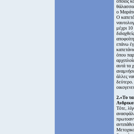
οποίος κ
θάλασσας
ο Μαράτο
Ο καπετά
ναυτολογ
μέχρι 10
διδαχθεί
αποφοίτη
επάνω έγ
καπετάνι
όπου πα
αρχιπλοί
αυτά τα 
αναμνήσε
άλλες να
δεύτερο. 
οικογενε
2.«Το τ
Ανδρικο
Τότε, λί
ανασφάλε
πρωτοαντ
αντιπάθε
Μετοχικο