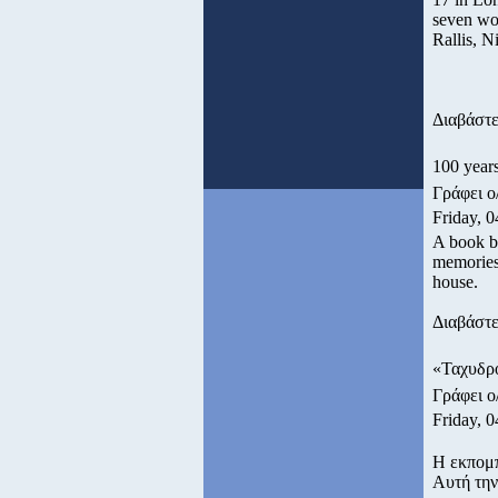
seven wor
Rallis, N
Διαβάστε
100 year
Γράφει ο
Friday, 0
A book b
memories
house.
Διαβάστε
«Ταχυδρό
Γράφει 
Friday, 0
Η εκπομπ
Αυτή την