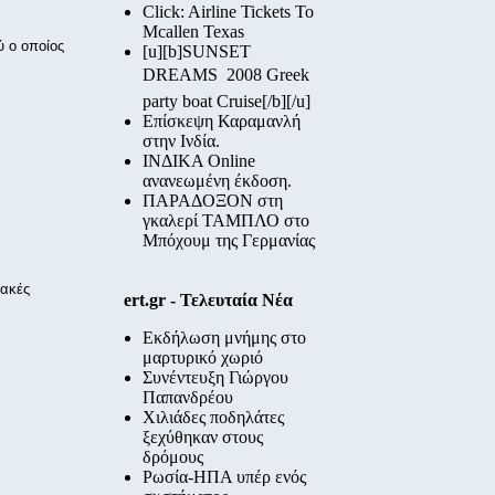
Click: Airline Tickets To
Mcallen Texas
 ο οποίος
[u][b]SUNSET
DREAMS  2008 Greek
party boat Cruise[/b][/u]
Επίσκεψη Καραμανλή
στην Ινδία.
ΙΝΔΙΚΑ Online
ανανεωμένη έκδοση.
ΠΑΡΑΔΟΞΟΝ στη
γκαλερί ΤΑΜΠΛΟ στο
Μπόχουμ της Γερμανίας
ιακές
ert.gr - Τελευταία Νέα
Εκδήλωση μνήμης στο
μαρτυρικό χωριό
Συνέντευξη Γιώργου
Παπανδρέου
Χιλιάδες ποδηλάτες
ξεχύθηκαν στους
δρόμους
Ρωσία-ΗΠΑ υπέρ ενός