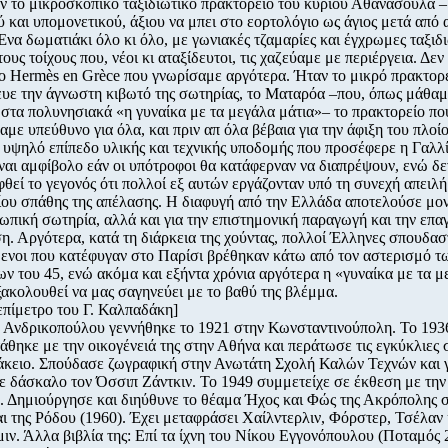
ν το μικροσκοπικό ταξιδιωτικό πρακτορείο του κυρίου Αθανασούλα 
ύ και υπομονετικού, άξιου να μπει στο εορτολόγιο ως άγιος μετά από 
 Ένα δωματιάκι όλο κι όλο, με γωνιακές τζαμαρίες και έγχρωμες ταξιδ
ους τοίχους που, νέοι κι αταξίδευτοι, τις χαζεύαμε με περιέργεια. Δε
ο Hermès en Grèce που γνωρίσαμε αργότερα. Ήταν το μικρό πρακτορ
υε την άγνωστη κιβωτό της σωτηρίας, το Ματαρόα –που, όπως μάθαμ
 στα πολυνησιακά «η γυναίκα με τα μεγάλα μάτια»– το πρακτορείο πο
με υπεύθυνο για όλα, και πριν απ όλα βέβαια για την άφιξη του πλοίο
 υψηλό επίπεδο υλικής και τεχνικής υποδομής που προσέφερε η Γαλλί
ίναι αμφίβολο εάν οι υπότροφοι θα κατάφερναν να διαπρέψουν, ενώ δε
θεί το γεγονός ότι πολλοί εξ αυτών εργάζονταν υπό τη συνεχή απειλή
ου σπάθης της απέλασης. Η διαφυγή από την Ελλάδα αποτελούσε μο
ωπική σωτηρία, αλλά και για την επιστημονική παραγωγή και την επα
η. Αργότερα, κατά τη διάρκεια της χούντας, πολλοί Έλληνες σπουδασ
ενοι που κατέφυγαν στο Παρίσι βρέθηκαν κάτω από τον αστερισμό τ
ν του 45, ενώ ακόμα και εξήντα χρόνια αργότερα η «γυναίκα με τα μ
ξακολουθεί να μας σαγηνεύει με το βαθύ της βλέμμα.
επίμετρο του Γ. Καλπαδάκη]
Ανδρικοπούλου γεννήθηκε το 1921 στην Κωνσταντινούπολη. Το 193
άθηκε με την οικογένειά της στην Αθήνα και περάτωσε τις εγκύκλιες 
κειο. Σπούδασε ζωγραφική στην Ανωτάτη Σχολή Καλών Τεχνών και 
ε δάσκαλο τον Όσσιπ Ζάντκιν. Το 1949 συμμετείχε σε έκθεση με τη
 Δημιούργησε και διηύθυνε το θέαμα Ήχος και Φώς της Ακρόπολης 
αι της Ρόδου (1960). Έχει μεταφράσει Χαίλντερλιν, Φόρστερ, Τσέλαν 
ιν. Άλλα βιβλία της: Επί τα ίχνη του Νίκου Εγγονόπουλου (Ποταμός 