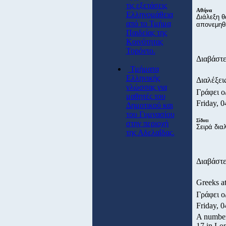
τις εξετάσεις
Αθήνα
Ελληνομάθεια
Διάλεξη θ
από το Τμήμα
απονεμηθε
Παιδείας της
Κοινότητας
Τορόντο.
Διαβάστε
Τμήματα
Ελληνικής
Διαλέξει
γλώσσας για
Γράφει ο
μαθητές του
Friday, 0
Δημοτικού και
του Γυμνασίου
Σίδνει
στην περιοχή
Σειρά δια
της Αδελαΐδας.
Διαβάστε
Greeks a
Γράφει ο
Friday, 0
A number
17 in Lo