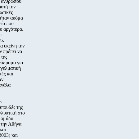
– ανθρώπου
αυτή την
ιωτικές
ν ήταν ακόμα
είο που
ε αργότερα,
υ
υ.
α εκείνη την
ν πρέπει να
 της
νόδρομο για
γγελματική
τές και
ων
εγάλα
6
σπουδές της
γλυπτική στο
ν ομάδα
στην Αθήνα
και
2003) και