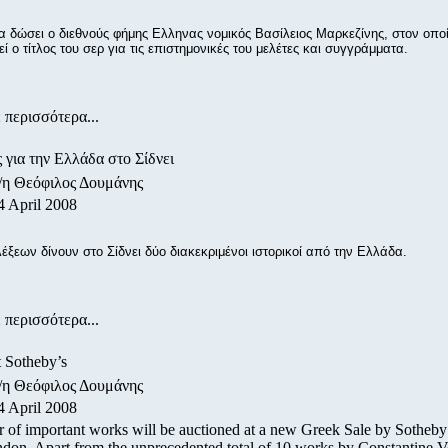
α δώσει ο διεθνούς φήμης Ελληνας νομικός Βασίλειος Μαρκεζίνης, στον οποί
ί ο τίτλος του σερ για τις επιστημονικές του μελέτες και συγγράμματα.
 περισσότερα...
ς για την Ελλάδα στο Σίδνει
/η Θεόφιλος Δουμάνης
4 April 2008
λέξεων δίνουν στο Σίδνει δύο διακεκριμένοι ιστορικοί από την Ελλάδα.
 περισσότερα...
t Sotheby’s
/η Θεόφιλος Δουμάνης
4 April 2008
 of important works will be auctioned at a new Greek Sale by Sotheby’
ndon. Apart from the unprecedented total of 10 works by Constantine V