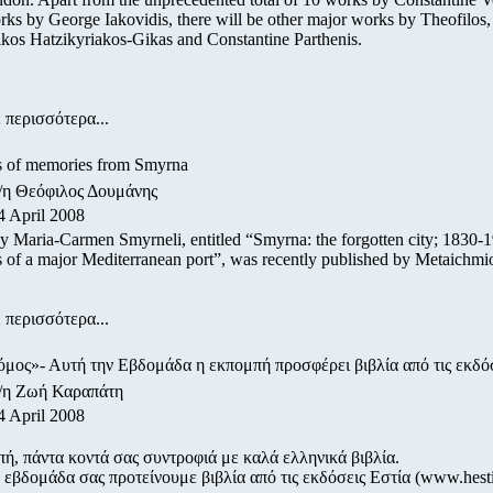
ks by George Iakovidis, there will be other major works by Theofilos
ikos Hatzikyriakos-Gikas and Constantine Parthenis.
 περισσότερα...
s of memories from Smyrna
/η Θεόφιλος Δουμάνης
4 April 2008
y Maria-Carmen Smyrneli, entitled “Smyrna: the forgotten city; 1830-
 of a major Mediterranean port”, was recently published by Metaichmi
 περισσότερα...
μος»- Αυτή την Εβδομάδα η εκπομπή προσφέρει βιβλία από τις εκδόσ
ο/η Ζωή Καραπάτη
4 April 2008
ή, πάντα κοντά σας συντροφιά με καλά ελληνικά βιβλία.
 εβδομάδα σας προτείνουμε βιβλία από τις εκδόσεις Εστία (www.hesti