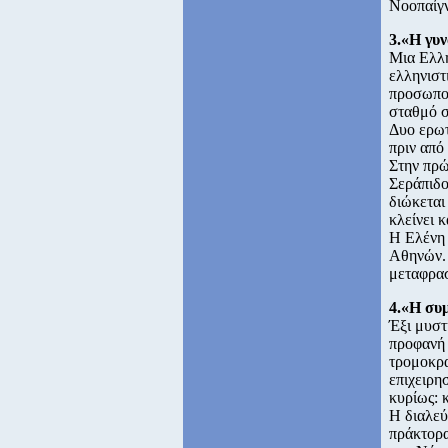
Νοοπαίγν
3.«Η γυν
Μια Ελλη
ελληνιστ
προσωποπ
σταθμό σ
Δυο ερωτ
πριν από
Στην πρώ
Σεράπιδο
διώκεται
κλείνει 
H Ελένη 
Aθηνών. 
μεταφρασ
4.«Η συ
Έξι μυστ
προφανή 
τρομοκρα
επιχειρη
κυρίως: 
H διαλεύ
πράκτορα