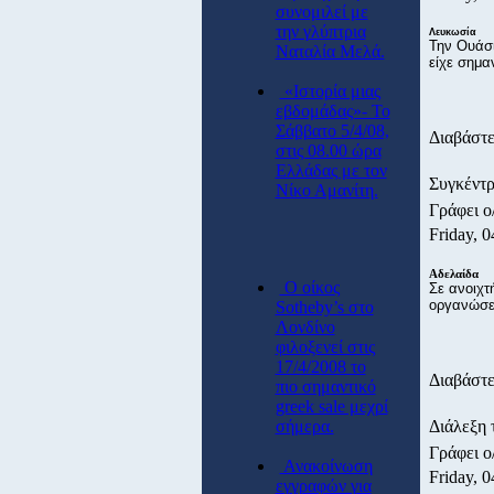
συνομιλεί με
την γλύπτρια
Λευκωσία
Την Ουάσ
Ναταλία Μελά.
είχε σημα
«Ιστορία μιας
εβδομάδας»- Το
Σάββατο 5/4/08,
Διαβάστε
στις 08.00 ώρα
Ελλάδας με τον
Συγκέντ
Νίκο Αμανίτη.
Γράφει ο
Friday, 0
Αδελαίδα
O οίκος
Σε ανοιχτ
οργανώσει
Sotheby’s στο
Λονδίνο
φιλοξενεί στις
17/4/2008 το
Διαβάστε
πιο σημαντικό
greek sale μεχρί
σήμερα.
Διάλεξη 
Γράφει ο
Ανακοίνωση
Friday, 0
εγγραφών για