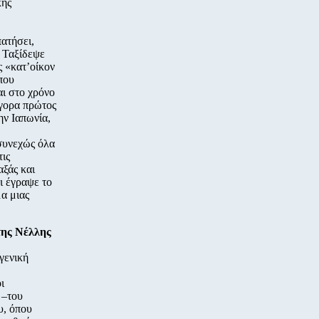
κης
πατήσει,
. Ταξίδεψε
ς «κατ’οίκον
που
αι στο χρόνο
ήγορα πρώτος
ην Ιαπωνία,
 συνεχώς όλα
τις
αξάς και
ι έγραψε το
μα μιας
της Νέλλης
γενική
ι
 –του
υ, όπου