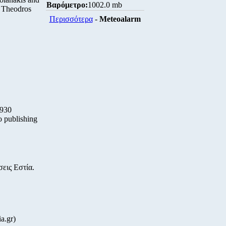
Βαρόμετρο:
1002.0 mb
, Theodros
Περισσότερα
-
Meteoalarm
1930
o publishing
εις Εστία.
a.gr)