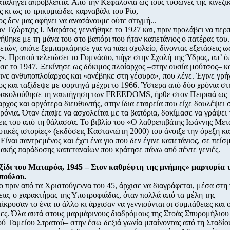
αταλήγει απρόβλεπτα. Από την Κεφαλονιά ως τους τυφώνες της κινέζι
 κι ως το τρικυμιώδες καρναβάλι του Ρίο,
ς δεν μας αφήνει να ανασάνουμε ούτε στιγμή...
ν Tζώρτζης I. Mαράτος γεννήθηκε το 1927 και, πριν προλάβει να περ
ήθηκε με τη μάνα του στο βαπόρι που ήταν καπετάνιος ο πατέρας του
 ετών, οπότε ξεμπαρκάρησε για να πάει σχολείο, δίνοντας εξετάσεις ω
ς». Προτού τελειώσει το Γυμνάσιο, πήγε στην Σχολή της Ύδρας, απ’ ό
σε το 1947. Ξεκίνησε ως δόκιμος πλοίαρχος –στην ουσία μούτσος– κ
ινε ανθυποπλοίαρχος και «ανέβηκε στη γέφυρα», που λένε. Έγινε γρ
ος και ταξίδεψε με φορτηγά μέχρι το 1966. Ύστερα από δύο χρόνια στ
ρακολούθησε τη ναυπήγηση των FREEDOMS, ήρθε στον Πειραιά ως
αρχος και αργότερα διευθυντής, στην ίδια εταιρεία που είχε δουλέψει
χρόνια. Όταν έπαψε να ασχολείται με τα βαπόρια, δοκίμασε να γράψει 
ις του από τη θάλασσα. Το βιβλίο του «Ο λαθρεπιβάτης Ιωάννης Μετ
υτικές ιστορίες» (εκδόσεις Kαστανιώτη 2000) του άνοιξε την όρεξη κα
Είναι παντρεμένος και έχει ένα γιο που δεν έγινε καπετάνιος, σε πείσ
ιακής παράδοσης καπεταναίων που κράτησε πάνω από πέντε γενιές.
αξίδι του Ματαρόα, 1945 – Στον καθρέφτη της μνήμης» μαρτυρία 
πούλου.
γο πριν από τα Χριστούγεννα του 45, άρχισε να διαγράφεται, μέσα στη 
ια, ο χαρακτήρας της Υποτροφιάδας, όταν πολλά από τα μέλη της
ίκρυσαν το ένα το άλλο κι άρχισαν να γεννιούνται οι συμπάθειες και ο
ιες. Όλα αυτά στους μαρμάρινους διαδρόμους της Στοάς Σπυρομήλιου
ύ Ταμείου Στρατού– στην έσω δεξιά γωνία μπαίνοντας από τη Σταδίο