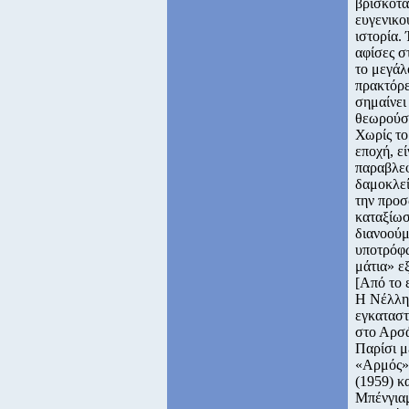
βρισκότα
ευγενικο
ιστορία.
αφίσες στ
το μεγάλ
πρακτόρε
σημαίνει
θεωρούσα
Χωρίς το
εποχή, ε
παραβλεφ
δαμοκλεί
την προσ
καταξίωσ
διανοούμ
υποτρόφω
μάτια» ε
[Από το 
Η Νέλλη 
εγκαταστ
στο Αρσά
Παρίσι μ
«Αρμός».
(1959) κ
Μπένγιαμ