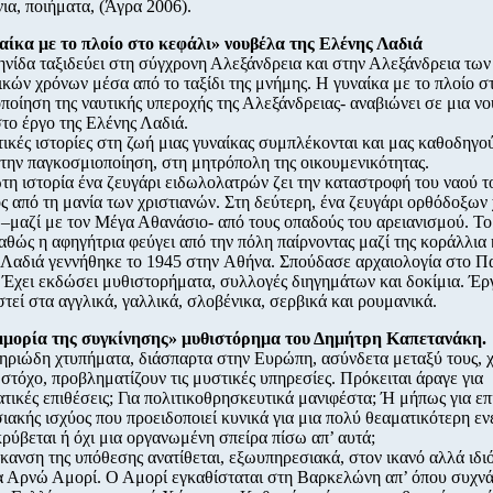
ια, ποιήματα, (Άγρα 2006).
αίκα με το πλοίο στο κεφάλι» νουβέλα της Ελένης Λαδιά
νίδα ταξιδεύει στη σύγχρονη Αλεξάνδρεια και στην Αλεξάνδρεια των
ικών χρόνων μέσα από το ταξίδι της μνήμης. Η γυναίκα με το πλοίο σ
οίηση της ναυτικής υπεροχής της Αλεξάνδρειας- αναβιώνει σε μια ν
το έργο της Ελένης Λαδιά.
ικές ιστορίες στη ζωή μιας γυναίκας συμπλέκονται και μας καθοδηγού
 την παγκοσμιοποίηση, στη μητρόπολη της οικουμενικότητας.
τη ιστορία ένα ζευγάρι ειδωλολατρών ζει την καταστροφή του ναού τ
ς από τη μανία των χριστιανών. Στη δεύτερη, ένα ζευγάρι ορθόδοξων
 –μαζί με τον Μέγα Αθανάσιο- από τους οπαδούς του αρειανισμού. Το
καθώς η αφηγήτρια φεύγει από την πόλη παίρνοντας μαζί της κοράλλια 
Λαδιά γεννήθηκε το 1945 στην Aθήνα. Σπούδασε αρχαιολογία στο Π
Έχει εκδώσει μυθιστορήματα, συλλογές διηγημάτων και δοκίμια. Έργ
τεί στα αγγλικά, γαλλικά, σλοβένικα, σερβικά και ρουμανικά.
μμορία της συγκίνησης» μυθιστόρημα του Δημήτρη Καπετανάκη.
ηριώδη χτυπήματα, διάσπαρτα στην Ευρώπη, ασύνδετα μεταξύ τους, 
στόχο, προβληματίζουν τις μυστικές υπηρεσίες. Πρόκειται άραγε για
τικές επιθέσεις; Για πολιτικοθρησκευτικά μανιφέστα; Ή μήπως για επ
σιακής ισχύος που προειδοποιεί κυνικά για μια πολύ θεαματικότερη εν
κρύβεται ή όχι μια οργανωμένη σπείρα πίσω απ’ αυτά;
κανση της υπόθεσης ανατίθεται, εξωυπηρεσιακά, στον ικανό αλλά ιδ
 Αρνώ Αμορί. Ο Αμορί εγκαθίσταται στη Bαρκελώνη απ’ όπου συχνά 