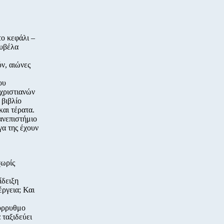
το κεφάλι –
ουβέλα
ν, αιώνες
ου
 χριστιανών
 βιβλίο
και τέρατα.
ανεπιστήμιο
α της έχουν
χωρίς
ίδειξη
έργεια; Και
ιόρρυθμο
ταξιδεύει