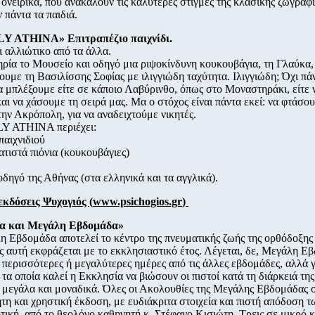
ονειρικά, που ανακαλούν τις καλύτερες στιγμές της κλασικής ζωγραφι
 πάντα τα παιδιά.
Y ATHINA» Επιτραπέζιο παιχνίδι.
 αλλιώτικο από τα άλλα.
ρία το Μουσείο και οδηγό μια ριψοκίνδυνη κουκουβάγια, τη Γλαύκα,
ουμε τη Βασιλίσσης Σοφίας με ιλιγγιώδη ταχύτητα. Ιλιγγιώδη; Όχι πάν
α μπλέξουμε είτε σε κάποιο Λαβύρινθο, όπως στο Μοναστηράκι, είτε 
και να χάσουμε τη σειρά μας. Μα ο στόχος είναι πάντα εκεί: να φτάσο
την Ακρόπολη, για να αναδειχτούμε νικητές.
Y ATHINA περιέχει:
παιχνιδιού
ατιστά πιόνια (κουκουβάγιες)
-οδηγό της Αθήνας (στα ελληνικά και τα αγγλικά).
εκδόσεις Ψυχογιός (
www.psichogios.gr
)
ία και Μεγάλη Εβδομάδα»
 Εβδομάδα αποτελεί το κέντρο της πνευματικής ζωής της ορθόδοξης
ς αυτή εκφράζεται με το εκκλησιαστικό έτος. Λέγεται, δε, Μεγάλη Ε
ει περισσότερες ή μεγαλύτερες ημέρες από τις άλλες εβδομάδες, αλλά γ
 τα οποία καλεί η Εκκλησία να βιώσουν οι πιστοί κατά τη διάρκειά της
 μεγάλα και μοναδικά. Όλες οι Ακολουθίες της Μεγάλης Εβδομάδας σ
τη και χρηστική έκδοση, με ευδιάκριτα στοιχεία και πιστή απόδοση 
τική, από το θεολόγο καθηγητή κ. Στέφανο Κισιώτη. Τρεις σε μικρό 