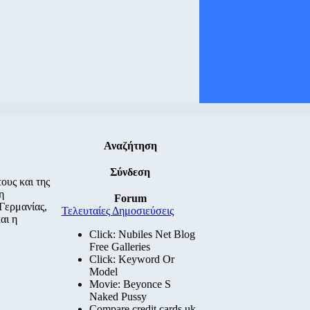
Αναζήτηση
Σύνδεση
ους και της
η
Forum
Γερμανίας,
Τελευταίες Δημοσιεύσεις
αι η
Click: Nubiles Net Blog
Free Galleries
Click: Keyword Or
Model
Movie: Beyonce S
Naked Pussy
Compare credit cards uk.