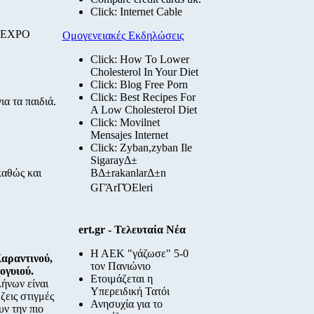
Click: Internet Cable
s EXPO
Ομογενειακές Εκδηλώσεις
Click: How To Lower
Cholesterol In Your Diet
Click: Blog Free Porn
Click: Best Recipes For
α τα παιδιά.
A Low Cholesterol Diet
Click: Movilnet
Mensajes Internet
Click: Zyban,zyban Ile
SigarayΔ±
καθώς και
BΔ±rakanlarΔ±n
GΓΆrΓΌΕleri
ert.gr - Τελευταία Νέα
Η ΑΕΚ "γάζωσε" 5-0
αραντινού,
τον Πανιώνιο
ογυιού.
Ετοιμάζεται η
ήνων είναι
Υπερειδική Τατόι
ζεις στιγμές
Ανησυχία για το
υν την πιο