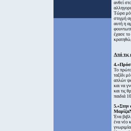
ανθεί στ
αλληγορι
Τώρα μόν
στιγμή α
αυτή η α
φουντωτή
έχασε το
κρατηθώ,
Από τις 
4.«Πρόσ
To πρώτο
ταξίδι μέ
απλών ψα
και να γ
και τις 
παιδιά 10
5.«Στην
Μαρίζα
Ένα βιβλ
ένα νέο 
γνωριμία