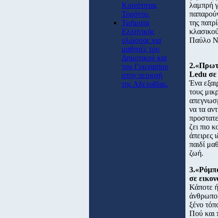
Κοινότητας
λαμπρή γ
Τορόντο.
παπαρούν
Τμήματα
της πατρ
Ελληνικής
κλασικού
γλώσσας για
Παύλο Νι
μαθητές του
Δημοτικού και
2.«Πρωτ
του Γυμνασίου
Ledu σε
στην περιοχή
Ένα εξαιρ
της Αδελαΐδας.
τους μικ
απεγνωσμ
να τα αν
προστατε
ζει πιο 
άπειρες 
παιδί μα
ζωή.
3.«Ρόμπ
σε εικο
Κάποτε ή
άνθρωποι
ξένο τόπ
Πού και 