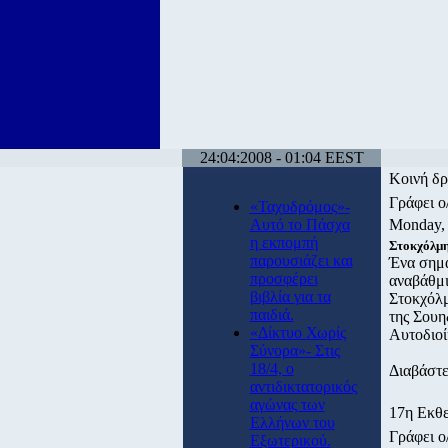
24:04:2008 - 01:04 EEST
Κοινή δ
Γράφει 
«Ταχυδρόμος»-
Αυτό το Πάσχα
Monday, 
η εκπομπή
Στοκχόλμ
παρουσιάζει και
Ένα σημα
προσφέρει
αναβάθμι
βιβλία για τα
Στοκχόλμ
παιδιά.
της Σουηδ
«Δίκτυο Χωρίς
Αυτοδιο
Σύνορα»- Στις
18/4, ο
Διαβάστε
αντιδικτατορικός
αγώνας των
17η Εκ
Ελλήνων του
Γράφει 
Εξωτερικού.