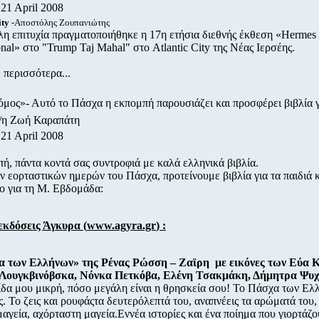
21 April 2008
ity
-Αποστόλης Ζουπανιώτης
η επιτυχία πραγματοποιήθηκε η 17η ετήσια διεθνής έκθεση «Herme
ional» στο "Trump Taj Mahal" στο Atlantic City της Νέας Ιερσέης.
 περισσότερα...
μος»- Αυτό το Πάσχα η εκπομπή παρουσιάζει και προσφέρει βιβλία γι
ο/η Ζωή Καραπάτη
21 April 2008
ή, πάντα κοντά σας συντροφιά με καλά ελληνικά βιβλία.
 εορταστικών ημερών του Πάσχα, προτείνουμε βιβλία για τα παιδιά 
ίο για τη Μ. Εβδομάδα:
εκδόσεις Άγκυρα (
www.agyra.gr
) :
α των Ελλήνων» της Ρένας Ρώσση – Ζαϊρη με εικόνες των Εύα Κ
 Λουγκβινόβσκα, Νόνκα Πετκόβα, Ελένη Τσακμάκη, Δήμητρα Ψυχ
ίδα μου μικρή, πόσο μεγάλη είναι η θρησκεία σου! Το Πάσχα των Ελλ
. Το ζεις και ρουφάςτα δευτερόλεπτά του, αναπνέεις τα αρώματά του, 
μαγεία, αχόρταστη μαγεία.Εννέα ιστορίες και ένα ποίημα που γιορτάζο