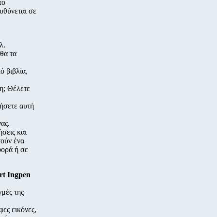
το
υθύνεται σε
λ.
 θα τα
ό βιβλία,
η; Θέλετε
ιήσετε αυτή
ας.
σεις και
τούν ένα
φορά ή σε
rt Ingpen
γμές της
φες εικόνες,