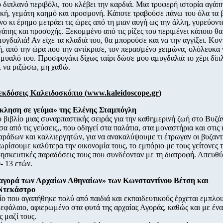
ο διπλανό περιβόλι, του κλέβει την καρδιά. Μια τρυφερή ιστορία αγάπη
κή, γεμάτη καημό και προσμονή. Κάποτε τραβούσε πάνω του όλα τα 
ο κι έρημο μετράει τις ώρες από τη μιαν αυγή ως την άλλη, γυρεύοντ
γάπης και προσοχής. Ξεκομμένο από τις ρίζες του περιμένει κάποιο θαύμ
μυγδαλιά! Αν είχε τα κλαδιά του, θα μπορούσε και να την αγγίξει. Κον
, από την ώρα που την αντίκρισε, τον περασμένο χειμώνα, ολόλευκα 
 μυαλό του. Προσφυγάκι δίχως ταίρι δώσε μου αμυγδαλιά το χέρι δίπ
 να ριζώσω, μη χαθώ.
εκδόσεις Καλειδοσκόπιο (
www.kaleidoscope.gr
)
κληση σε γεύμα» της Ελένης Σταμπόγλη
 βιβλίο μιας συναρπαστικής σειράς για την καθημερινή ζωή στο Βυζά
σα από τις γεύσεις,, που οδηγεί στα παλάτια, στα μοναστήρια και στις 
ράδων και καλλιεργητών, για να ανακαλύψουμε τι έτρωγαν οι βυζαντι
νωρίσουμε καλύτερα την οικονομία τους, το εμπόριο με τους γείτονες 
θρησκευτικές παραδόσεις τους που συνδέονταν με τη διατροφή. Απευθύ
- 13 ετών.
 αγορά των Αρχαίων Αθηναίων» των Κωνσταντίνου Βέτση και
Ντεκάστρο
ίο που αγαπήθηκε πολύ από παιδιά και εκπαιδευτικούς έρχεται εμπλο
κεφάλαιο, αφιερωμένο στα φυτά της αρχαίας Αγοράς, καθώς και με ένα 
ς μαζί τους.