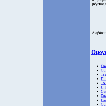
μέγεθος 
Διαβάστε
Ομογε
Συν
Ομο
Τετ
Πιο
Το 
Η Π
Οχή
Συ
Ελλ
Ομ