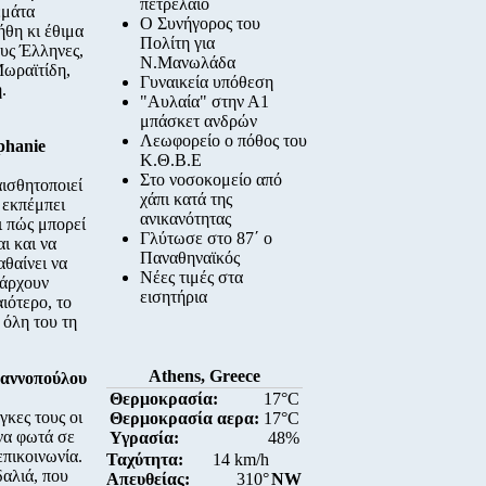
πετρέλαιο
εμάτα
Ο Συνήγορος του
ήθη κι έθιμα
Πολίτη για
ους Έλληνες,
Ν.Μανωλάδα
ωραϊτίδη,
Γυναικεία υπόθεση
.
"Αυλαία" στην Α1
μπάσκετ ανδρών
Λεωφορείο ο πόθος του
phanie
Κ.Θ.Β.Ε
Στο νοσοκομείο από
αισθητοποιεί
χάπι κατά της
 εκπέμπει
ανικανότητας
ι πώς μπορεί
Γλύτωσε στο 87΄ ο
ι και να
Παναθηναϊκός
αθαίνει να
Νέες τιμές στα
πάρχουν
εισητήρια
αιότερο, το
 όλη του τη
Athens, Greece
ιαννοπούλου
Θερμοκρασία:
17°C
γκες τους οι
Θερμοκρασία αερα:
17°C
 να φωτά σε
Υγρασία:
48%
επικοινωνία.
Ταχύτητα:
14 km/h
δαλιά, που
Απευθείας:
310°
NW