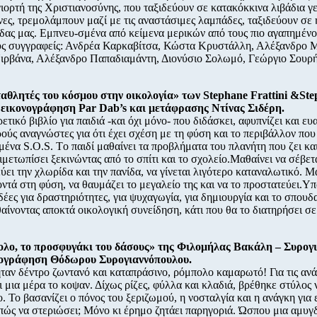
ιορτή της Χριστιανοσύνης, που ταξιδεύουν σε κατακόκκινα λιβάδια γ
ες, τρεμολάμπουν μαζί με τις αναστάσιμες λαμπάδες, ταξιδεύουν σε 
ίδας μας. Εμπνευ-σμένα από κείμενα μερικών από τους πιο αγαπημέν
ς συγγραφείς: Ανδρέα Καρκαβίτσα, Κώστα Κρυστάλλη, Αλέξανδρο Μ
ρβάνα, Αλέξανδρο Παπαδιαμάντη, Διονύσιο Σολωμό, Γεώργιο Σουρή
αθλητές του κόσμου στην οικολογία» των Stephane Frattini &Ste
 εικονογράφηση Par Dab’s και μετάφρασης Ντίνας Σιδέρη.
ετικό βιβλίο για παιδιά -και όχι μόνο- που διδάσκει, αφυπνίζει και ευ
ρούς αναγνώστες για ότι έχει σχέση με τη φύση και το περιβάλλον που
ένα S.O.S. Tο παιδί μαθαίνει τα προβλήματα του πλανήτη που ζει κα
τιμετωπίσει ξεκινώντας από το σπίτι και το σχολείο.Mαθαίνει να σέβετα
ύει την χλωρίδα και την πανίδα, να γίνεται λιγότερο καταναλωτικό. M
κοντά στη φύση, να θαυμάζει το μεγαλείο της και να το προστατεύει.Y
ιδέες για δραστηριότητες, για ψυχαγωγία, για δημιουργία και το σπουδ
θαίνοντας αποκτά οικολογική συνείδηση, κάτι που θα το διατηρήσει σε
ολο, το προσφυγάκι του δάσους» της Φιλομήλας Βακάλη – Συρογ
νογράφηση Θόδωρου Συρογιαννόπουλου.
ταν δέντρο ζωντανό και καταπράσινο, ρόμπολο καμαρωτό! Για τις ανά
 μια μέρα το κοψαν. Δίχως ρίζες, φύλλα και κλαδιά, βρέθηκε στύλος
ο. Το βασανίζει ο πόνος του ξεριζωμού, η νοσταλγία και η ανάγκη για 
πώς να στεριώσει; Μόνο κι έρημο ζητάει παρηγοριά. Ώσπου μια αμυγ