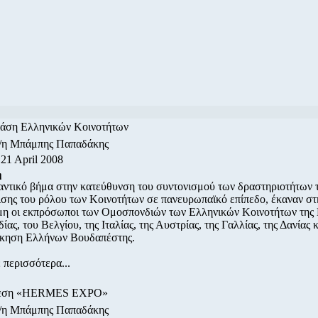
ράση Ελληνικών Κοινοτήτων
ο/η Μπάμπης Παπαδάκης
21 April 2008
η
ντικό βήμα στην κατεύθυνση του συντονισμού των δραστηριοτήτων τ
σης του ρόλου των Κοινοτήτων σε πανευρωπαϊκό επίπεδο, έκαναν στ
η οι εκπρόσωποι των Ομοσπονδιών των Ελληνικών Κοινοτήτων της 
ίας, του Βελγίου, της Ιταλίας, της Αυστρίας, της Γαλλίας, της Δανίας κ
ίκηση Ελλήνων Βουδαπέστης.
 περισσότερα...
θεση «HERMES EXPO»
ο/η Μπάμπης Παπαδάκης