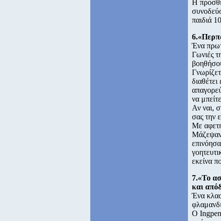
Η προσθή
συνοδεύο
παιδιά 1
6.«Περπ
Ένα πρωτ
Γωνιές τ
βοηθήσου
Γνωρίζετ
διαθέτει
απαγορεύ
να μπείτ
Αν ναι, 
σας την 
Με αφετη
Μάζεψαν 
επινόησα
γοητευτι
εκείνα π
7.«Το α
και από
Ένα κλασ
φλαμανδι
O Ingpen