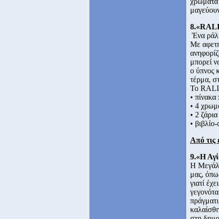
χρώματα 
μαγεύουν
8.«RALL
Ένα ράλι
Με αφετη
ανηφορίζ
μπορεί ν
ο ύπνος 
τέρμα, σ
Το RALL
• πίνακα 
• 4 χρωμ
• 2 ζάρια
• βιβλίο
Από τις 
9.«Η Αγ
Η Μεγάλη
μας, όπω
γιατί έχ
γεγονότα
πράγματι
καλαίσθη
στη δημο