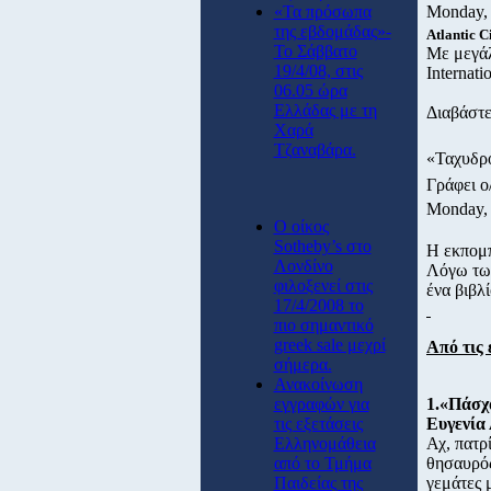
«Τα πρόσωπα
Monday, 
της εβδομάδας»-
Atlantic C
Το Σάββατο
Με μεγάλ
19/4/08, στις
Internat
06.05 ώρα
Ελλάδας με τη
Διαβάστε
Χαρά
Τζαναβάρα.
«Ταχυδρό
Γράφει 
Monday, 
O οίκος
Sotheby’s στο
Η εκπομπ
Λονδίνο
Λόγω των
φιλοξενεί στις
ένα βιβλ
17/4/2008 το
πιο σημαντικό
greek sale μεχρί
Από τις 
σήμερα.
Ανακοίνωση
εγγραφών για
1.«Πάσχ
τις εξετάσεις
Ευγενία
Ελληνομάθεια
Αχ, πατρ
από το Τμήμα
θησαυρός
Παιδείας της
γεμάτες 