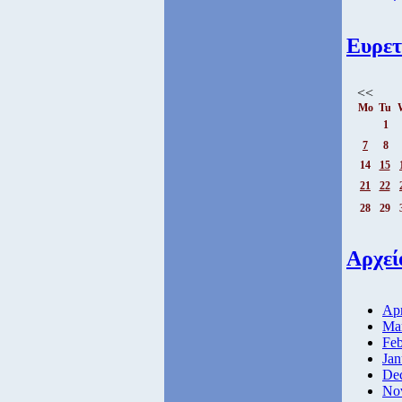
Ευρετ
<<
Mo
Tu
1
7
8
14
15
21
22
28
29
Αρχεί
Apr
Ma
Feb
Jan
De
No