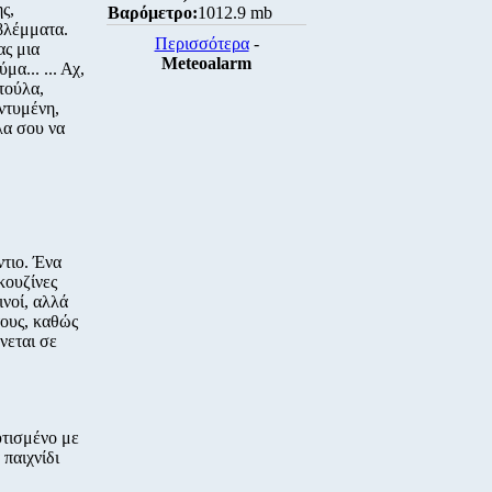
ς,
Βαρόμετρο:
1012.9 mb
βλέμματα.
Περισσότερα
-
ας μια
Meteoalarm
α... ... Αχ,
τούλα,
ντυμένη,
λα σου να
ντιο. Ένα
κουζίνες
νοί, αλλά
τους, καθώς
νεται σε
υτισμένο με
παιχνίδι