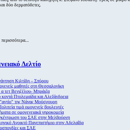
και δύο δερματόδετες.
 περισσότερα...
νειακό Δελτίο
άντηση Κιλτίδη – Σπύρου
γενείς μαθητές στη Θεσσαλονίκη
 α τετ Βενιζέλου- Μπράιζα
 κοντά Πτολεμαίδα και Αλεξάνδρεια
"αντίο" της Νάνας Μούσχουρη
ολιτεία τιμά ομογενείς βουλευτές
ματα σε ομογενειακά γηροκομεία
γκέντρωση του ΣΑΕ στην Μελβούρνη
ηνικό Ανοικτό Πανεπιστήμιο στην Αδελαΐδα
οσπονδίες και ΣΑΕ