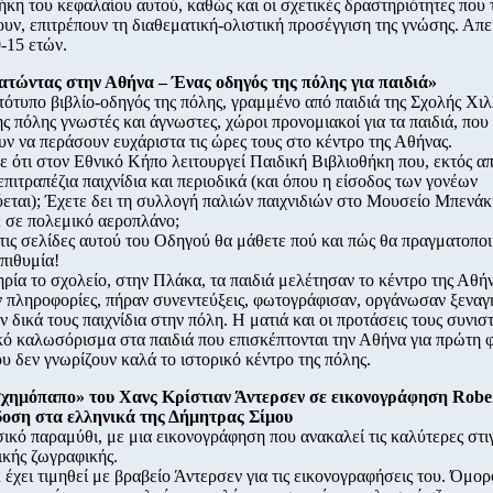
κη του κεφαλαίου αυτού, καθώς και οι σχετικές δραστηριότητες που 
υν, επιτρέπουν τη διαθεματική-ολιστική προσέγγιση της γνώσης. Απε
0-15 ετών.
ατώντας στην Αθήνα – Ένας οδηγός της πόλης για παιδιά»
ότυπο βιβλίο-οδηγός της πόλης, γραμμένο από παιδιά της Σχολής Χιλ
ης πόλης γνωστές και άγνωστες, χώροι προνομιακοί για τα παιδιά, που
ν να περάσουν ευχάριστα τις ώρες τους στο κέντρο της Αθήνας.
ε ότι στον Εθνικό Κήπο λειτουργεί Παιδική Βιβλιοθήκη που, εκτός απ
 επιτραπέζια παιχνίδια και περιοδικά (και όπου η είσοδος των γονέων
εται); Έχετε δει τη συλλογή παλιών παιχνιδιών στο Μουσείο Μπενάκ
ε σε πολεμικό αεροπλάνο;
στις σελίδες αυτού του Οδηγού θα μάθετε πού και πώς θα πραγματοπο
επιθυμία!
ρία το σχολείο, στην Πλάκα, τα παιδιά μελέτησαν το κέντρο της Αθήν
πληροφορίες, πήραν συνεντεύξεις, φωτογράφισαν, οργάνωσαν ξεναγή
ν δικά τους παιχνίδια στην πόλη. Η ματιά και οι προτάσεις τους συνισ
κό καλωσόρισμα στα παιδιά που επισκέπτονται την Αθήνα για πρώτη 
ου δεν γνωρίζουν καλά το ιστορικό κέντρο της πόλης.
σχημόπαπο» του Χανς Κρίστιαν Άντερσεν σε εικονογράφηση Robe
δοση στα ελληνικά της Δήμητρας Σίμου
ικό παραμύθι, με μια εικονογράφηση που ανακαλεί τις καλύτερες στι
κής ζωγραφικής.
 έχει τιμηθεί με βραβείο Άντερσεν για τις εικονογραφήσεις του. Όμορ