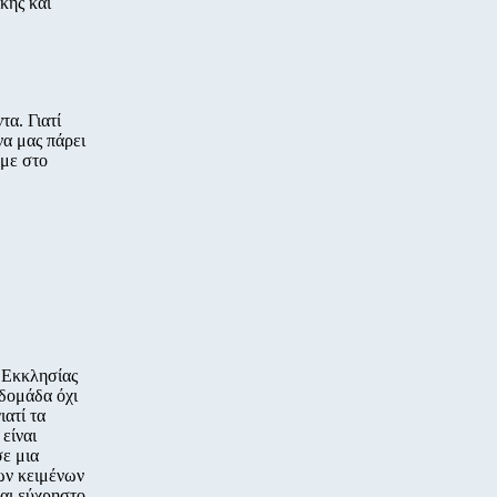
κής και
τα. Γιατί
να μας πάρει
υμε στο
 Εκκλησίας
βδομάδα όχι
ιατί τα
 είναι
ε μια
των κειμένων
και εύχρηστο