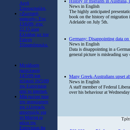
History of migrants in Australia
Αγνή
News in English
Στρουμπούλη.
The highly anticipated presentat
«Ζωντανή
book on the history of migration 
γραμμή»- Στις
Adelaide on July 5th.
13/6/09, στις
22.15 ώρα
Ελλάδας με τον
Germany: Disappointing data on 
Γιάννη
News in English
Τζουανόπουλο.
Data is disappointing in a Germa
general picture is misleading say
Μετάδοση
ημιτελικού
14/5/09 και
Many Greek-Australians upset ab
τελικού 16/5/09
News in English
της Eurovision
A staff member of Federal Liber
από το internet.
over his behaviour at Wednesday 
Μία ημέρα πριν
την αναχώρηση
της ελληνικής
αποστολής για
τη Μόσχα οι
Τρίτ
φίλοι της
Eurovision θα