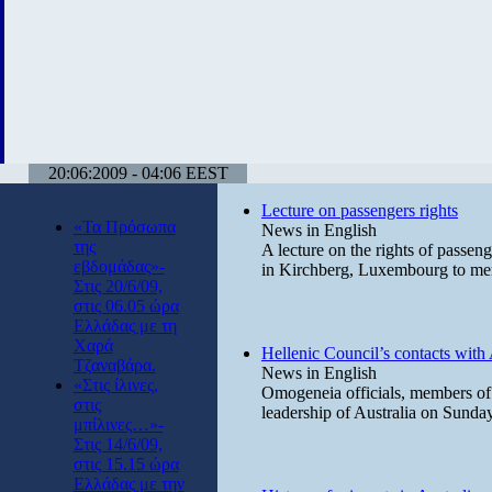
20:06:2009 - 04:06 EEST
Lecture on passengers rights
«Τα Πρόσωπα
News in English
της
A lecture on the rights of passe
εβδομάδας»-
in Kirchberg, Luxembourg to me
Στις 20/6/09,
στις 06.05 ώρα
Ελλάδας με τη
Χαρά
Hellenic Council’s contacts with 
Τζαναβάρα.
News in English
«Στις ίλινες,
Omogeneia officials, members of t
στις
leadership of Australia on Sund
μπίλινες…»-
Στις 14/6/09,
στις 15.15 ώρα
Ελλάδας με την