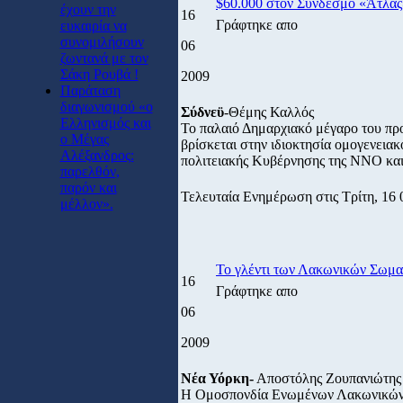
$60.000 στον Σύνδεσμο «Άτλας
έχουν την
16
Γράφτηκε απο
ευκαιρία να
συνομιλήσουν
06
ζωντανά με τον
Σάκη Ρουβά !
2009
Παράταση
διαγωνισμού «ο
Σύδνεϋ
-Θέμης Καλλός
Ελληνισμός και
Το παλαιό Δημαρχιακό μέγαρο του προ
ο Μέγας
βρίσκεται στην ιδιοκτησία ομογενεια
Αλέξανδρος:
πολιτειακής Κυβέρνησης της ΝΝΟ και
παρελθόν,
παρόν και
Τελευταία Ενημέρωση στις Τρίτη, 16 
μέλλον».
Το γλέντι των Λακωνικών Σωμα
16
Γράφτηκε απο
06
2009
Νέα Υόρκη-
Αποστόλης Ζουπανιώτης
Η Ομοσπονδία Ενωμένων Λακωνικών 