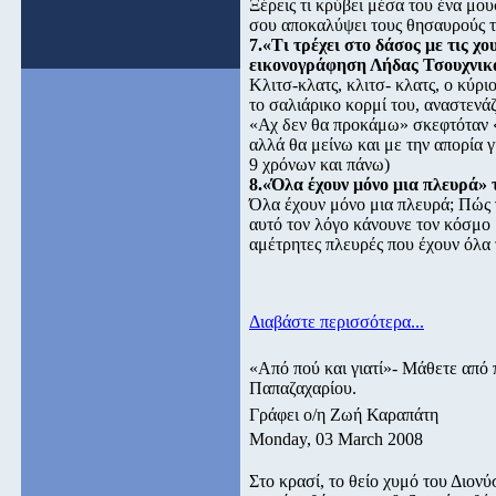
Ξέρεις τι κρύβει μέσα του ένα μου
σου αποκαλύψει τους θησαυρούς το
7.«Τι τρέχει στο δάσος με τις 
εικονογράφηση Λήδας Τσουχνικ
Κλιτσ-κλατς, κλιτσ- κλατς, ο κύρ
το σαλιάρικο κορμί του, αναστενά
«Αχ δεν θα προκάμω» σκεφτόταν «
αλλά θα μείνω και με την απορία 
9 χρόνων και πάνω)
8.«Όλα έχουν μόνο μια πλευρά
Όλα έχουν μόνο μια πλευρά; Πώς γ
αυτό τον λόγο κάνουνε τον κόσμο 
αμέτρητες πλευρές που έχουν όλα τ
Διαβάστε περισσότερα...
«Από πού και γιατί»- Μάθετε από 
Παπαζαχαρίου.
Γράφει ο/η Ζωή Καραπάτη
Monday, 03 March 2008
Στο κρασί, το θείο χυμό του Διον