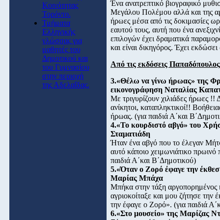
Ένα ανατρεπτικό βιογραφικό μυθι
Κοινότητας
Μεγάλου Πολέμου αλλά και της αμ
Τορόντο.
ήρωες μέσα από τις δοκιμασίες ωρ
Τμήματα
εαυτού τους, αυτή που ένα ανεξιχ
Ελληνικής
επιλογών έχει δραματικά παραμο
γλώσσας για
και είναι δικηγόρος. Έχει εκδώσει
μαθητές του
Δημοτικού και
Από τις εκδόσεις Παπαδόπουλος
του Γυμνασίου
στην περιοχή
3.«Θέλω να γίνω ήρωας» της Φ
της Αδελαΐδας.
εικονογράφηση Ναταλίας Καπα
Με τριγυρίζουν χιλιάδες ήρωες !! 
ανίκητοι, καταπληκτικοί!! Βοήθει
ήρωας. (για παιδιά Α΄και Β΄Δημοτ
4.«Το κουρδιστό αβγό» του Χρ
Σταματιάδη
Ήταν ένα αβγό που το έλεγαν Μήτσ
αυτό κάποιο χειμωνιάτικο πρωινό 
παιδιά Α΄και Β΄Δημοτικού)
5.«Όταν ο Ζορό έφαγε την έκθε
Μαρίας Μπάχα
Μπήκα στην τάξη αργοπορημένος κ
αγριοκοίταξε και μου ζήτησε την 
την έφαγε ο Ζορό». (για παιδιά Α΄
6.«Στο μουσείο» της Μαρίζας 