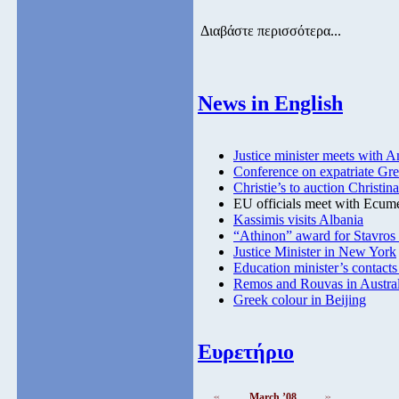
Διαβάστε περισσότερα...
News in English
Justice minister meets with 
Conference on expatriate Gr
Christie’s to auction Christin
EU officials meet with Ecume
Kassimis visits Albania
“Athinon” award for Stavros
Justice Minister in New York
Education minister’s contact
Remos and Rouvas in Austral
Greek colour in Beijing
Ευρετήριο
March ’08
<<
>>