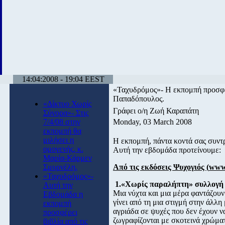
14:04:2008 - 19:04 EEST
«Ταχυδρόμος»- Η εκπομπή προσφέρ
Παπαδόπουλος.
«Δίκτυο Χωρίς
Γράφει ο/η Ζωή Καραπάτη
Σύνορα»- Στις
7/4/08 στην
Monday, 03 March 2008
εκπομπή θα
μιλήσει η
Η εκπομπή, πάντα κοντά σας συντρ
ομογενής, κ.
Αυτή την εβδομάδα προτείνουμε:
Μαρία-Κάρμεν
Σμυρνέλη.
Από τις εκδόσεις Ψυχογιός (
www.
«Ταχυδρόμος»-
1.«Χωρίς παραλήπτη» συλλογή 
Αυτή την
Μια νύχτα και μια μέρα φαντάζουν
Εβδομάδα η
γίνει από τη μια στιγμή στην άλλη
εκπομπή
αγριάδα σε ψυχές που δεν έχουν 
προσφέρει
ζωγραφίζονται με σκοτεινά χρώματ
βιβλία από τις