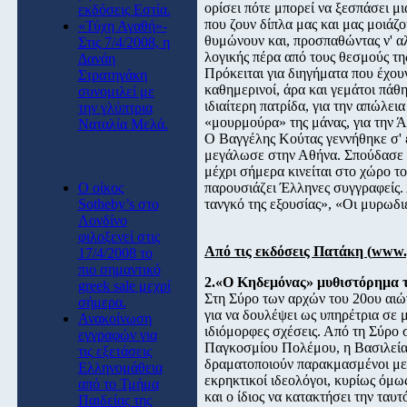
ορίσει πότε μπορεί να ξεσπάσει μ
εκδόσεις Εστία.
που ζουν δίπλα μας και μας μοιάζ
«Τύχη Αγαθή»-
θυμώνουν και, προσπαθώντας ν' αλλ
Στις 7/4/2008, η
λογικής πέρα από τους θεσμούς τη
Δανάη
Πρόκειται για διηγήματα που έχου
Στρατηγάκη
καθημερινοί, άρα και γεμάτοι πάθη.
συνομιλεί με
ιδιαίτερη πατρίδα, για την απώλεια
την γλύπτρια
«μουρμούρα» της μάνας, για την Άρ
Ναταλία Μελά.
Ο Βαγγέλης Κούτας γεννήθηκε σ' 
μεγάλωσε στην Αθήνα. Σπούδασε α
μέχρι σήμερα κινείται στο χώρο τ
O οίκος
παρουσιάζει Έλληνες συγγραφείς. 
Sotheby’s στο
τανγκό της εξουσίας», «Οι μυρωδι
Λονδίνο
φιλοξενεί στις
Από τις εκδόσεις Πατάκη (
www.p
17/4/2008 το
πιο σημαντικό
2.«Ο Κηδεμόνας» μυθιστόρημα 
greek sale μεχρί
Στη Σύρο των αρχών του 20ου αιώ
σήμερα.
για να δουλέψει ως υπηρέτρια σε 
Ανακοίνωση
ιδιόμορφες σχέσεις. Από τη Σύρο 
εγγραφών για
Παγκοσμίου Πολέμου, η Βασιλεία 
τις εξετάσεις
δραματοποιούν παρακμασμένοι μεγ
Ελληνομάθεια
εκρηκτικοί ιδεολόγοι, κυρίως όμω
από το Τμήμα
και ο ίδιος να κατακτήσει την ταυτ
Παιδείας της