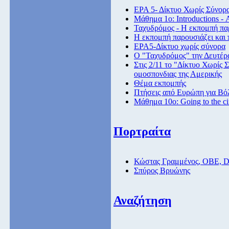
ΕΡΑ 5- Δίκτυο Χωρίς Σύνορ
Μάθημα 1ο: Introductions -
Ταχυδρόμος - Η εκπομπή παρ
Η εκπομπή παρουσιάζει και 
ΕΡΑ5-Δίκτυο χωρίς σύνορα
Ο "Ταχυδρόμος" την Δευτέρα
Στις 2/11 το "Δίκτυο Χωρίς
ομοσπονδιας της Αμερικής
Θέμα εκπομπής
Πτήσεις από Eυρώπη για Βόλ
Μάθημα 10ο: Going to the c
Πορτραίτα
Κώστας Γραμμένος, ΟΒΕ, 
Σπύρος Βρυώνης
Αναζήτηση