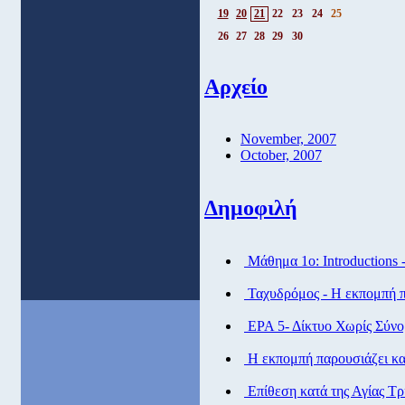
19
20
21
22
23
24
25
26
27
28
29
30
Αρχείο
November, 2007
October, 2007
Δημοφιλή
Μάθημα 1ο: Introductions 
Ταχυδρόμος - Η εκπομπή πα
ΕΡΑ 5- Δίκτυο Χωρίς Σύν
Η εκπομπή παρουσιάζει και
Eπίθεση κατά της Αγίας Τ