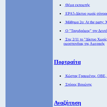
Θέμα εκπομπής
ΕΡΑ5-Δίκτυο χωρίς σύνορ
Μάθημα 2ο: At the party: Χ
Ο "Ταχυδρόμος" την Δευτέρ
Στις 2/11 το "Δίκτυο Χωρί
ομοσπονδιας της Αμερικής
Πορτραίτα
Κώστας Γραμμένος, ΟΒΕ,
Σπύρος Βρυώνης
Αναζήτηση