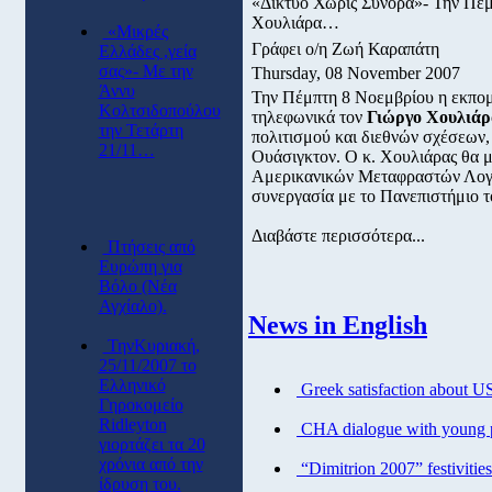
«Δίκτυο Χωρίς Σύνορα»- Την Πέμπ
Χουλιάρα…
«Μικρές
Γράφει ο/η Ζωή Καραπάτη
Ελλάδες ,γεία
σας»- Με την
Thursday, 08 November 2007
Άννυ
Την Πέμπτη 8 Νοεμβρίου η εκπ
Κολτσιδοπούλου
τηλεφωνικά τον
Γιώργο Χουλιάρ
την Τετάρτη
πολιτισμού και διεθνών σχέσεων,
21/11…
Ουάσιγκτον. Ο κ. Χουλιάρας θα μι
Αμερικανικών Μεταφραστών Λογοτ
συνεργασία με το Πανεπιστήμιο τ
Διαβάστε περισσότερα...
Πτήσεις από
Eυρώπη για
Βόλο (Νέα
Αγχίαλο).
News in English
ΤηνΚυριακή,
25/11/2007 το
Ελληνικό
Greek satisfaction about U
Γηροκομείο
Ridleyton
CHA dialogue with young 
γιορτάζει τα 20
χρόνια από την
“Dimitrion 2007” festivitie
ίδρυση του.