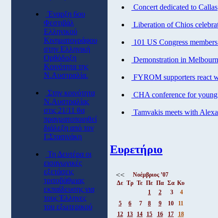
Concert dedicated to Callas
Έναρξη 6ου
Φεστιβάλ
Liberation of Chios celebra
Ελληνικού
Κινηματογράφου
101 US Congress members
στην Ελληνική
Ορθόδοξη
Demonstration in Melbourn
Κοινότητα της
Ν.Αυστραλία.
FYROM supporters react wi
Στην κοινότητα
CHA conference for young
Ν.Αυστραλίας
στις 21/11 θα
Tamvakis meets with Alexa
πραγματοποιηθεί
διάλεξη από τον
Γ.Στασινάκη
Ευρετήριο
Τη Δευτέρα οι
εισαγωγικές
εξετάσεις
<<
Νοέμβριος ’07
τριτοβάθμιας
Δε
Τρ
Τε
Πε
Πα
Σα
Κυ
εκπαίδευσης για
1
2
3
4
τους Έλληνες
5
6
7
8
9
10
11
του εξωτερικού
12
13
14
15
16
17
18