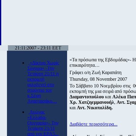
21:11:2007 - 23:11 EET
«Τα πρόσωπα της Εβδομάδας»- Η
«Δίκτυο Χωρίς
επικαιρότητα…
Σύνορα» -Την
Γράφει ο/η Ζωή Καραπάτη
Τετάρτη 21/11 η
εκπομπή
Thursday, 08 November 2007
φιλοξενεί στο
Το Σάββατο 10 Νοεμβρίου στις 0
στούντιο τον
εκπομπή της μια σειρά από πρόσωπ
κ.Σέφη
Διαμαντοπούλου
και
Αλέκα Πα
Αναστασάκο…
Χρ. Χατζηεμμανουήλ
,
Αντ. Σγα
και
Αντ.
Νικοπολίδη.
Αγώνας
«Ελλάδα-
Ουγγαρία»- Την
Διαβάστε περισσότερα...
Τετάρτη 21/11
από την ΕΡΑ5...