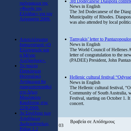
3rd Dodecanese Diaspora confer
πρόγραμμα της
News in English
«Φωνής της
The 3rd Dodecanese of the Diasp
Ελλάδας» για τον
Municipality of Rhodes. Diaspora
Αύγουστο 2009.
was also attended by local politica
Tamvakis’ letter to Pantazopoulo
Αποτελέσματα
News in English
διαγωνισμού «Ο
The World Council of Hellenes A
Ελληνισμός και
letter of congratulation to the n
ο Μέγας
(PADEE) President, John Pantazop
Αλέξανδρος».
Το πρώτο
Παγκόσμιο
Θεσσαλικό
Hellenic cultural festival “Odys
Αντάμωμα θα
News in English
πραγματοποιηθεί
The Hellenic cultural festival, 
στο Δήμο
Community of South Australia, wi
Μουζακίου
Festival, starting on October 1. 
Καρδίτσας στις
concert.
22/8/2009.
3ο Συνέδριο των
Αποδήμων
Βραβεία σε Απόδημους
Δωδεκανησίων,
03
Ρόδος 1,2