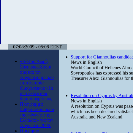
07:08:2009 - 05:08 EEST
Support for Giannoulias candida
«Δίκτυο Χωρίς
News in English
Σύνορα»- Κοντά
World Council of Hellenes Abro
σας και τον
Spyropoulos has expressed his supp
Αύγουστο με όλο
Treasurer Alexi Giannoulias for 
τα τελευταία
Ομογενειακά νέα
από εκλεκτούς
Resolution on Cyprus by Austral
δημοσιογράφους.
News in English
Πρόγραμμα
A resolution on Cyprus was passe
Σαββατοκύριακου
which has been declared satisfac
της «Φωνής της
Australia and New Zealand.
Ελλάδας» για τον
Αύγουστο 2009.
Ημερήσιο