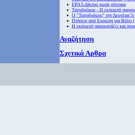
ΕΡΑ5-Δίκτυο χωρίς σύνορα
Ταχυδρόμος - Η εκπομπή παρουσ
Ο "Ταχυδρόμος" την Δευτέρα 5/1
Πτήσεις από Eυρώπη για Βόλο (
Η εκπομπή παρουσιάζει και προ
Αναζήτηση
Σχετικά Αρθρα