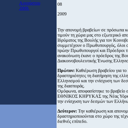
Αυγούστου
08
2009.
2009
Την απονομή βραβείων σε πρόσωπα και
τιμούν τη χώρα μας στο εξωτερικό απ
Ιδρύματος της Βουλής για τον Κοινοβ
συμμετέχουν ο Πρωθυπουργός, όλοι 
πρώην Πρωθυπουργοί και Πρόεδροι τη
ανακοίνωση έκανε ο πρόεδρος της Βο
Διακοινοβουλευτικής Ένωσης Ελληνι
Πρώτον:
Καθιέρωση βραβείου για το
δραστηριότητες τη διατήρηση της ελλη
Ελληνισμού και την ενίσχυση των δε
της διασποράς.
Ομόφωνα, αποφασίστηκε το βραβείο α
ΕΘΝΙΚΟΣ ΚΗΡΥΚΑΣ της Νέας Υόρκης πο
την ενίσχυση των δεσμών των Ελλήνων
Δεύτερον:
Την καθιέρωση και απονομή
δραστηριοποιούνται στο χώρο της τέχν
διεθνές επίπεδο.