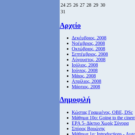
24
25
26
27
28
29
30
31
Αρχείο
Δεκέμβριος, 2008
Νοέμβριος, 2008
Οκτώβριος, 2008
Σεπτέμβριος, 2008
Αύγουστος, 2008
Ιούλιος, 2008
Ιούνιος, 2008
Μάιος, 2008
Απρίλιος, 2008
Μάρτιος, 2008
Δημοφιλή
Κώστας Γραμμένος, ΟΒΕ, DSc
Μάθημα 10ο: Going to the cine
ΕΡΑ 5- Δίκτυο Χωρίς Σύνορα
Σπύρος Βρυώνης
Μάθημα 1ο: Introductions - Αυτ