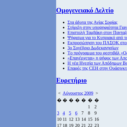
Ομογενειακό Δελτίο
Στα άδυτα της Αγίας Σοφίας
Στήριξη στην υποψηφιότητα Για
Επιστολή Ταμβάκη στον Παντα
Ψήφισμα για το Κυπριακό από τ
Εκπροσώπηση του ΠΑΣΟΚ στο σ
3ο Συνέδριο Δωδεκανησίων
Tο πρόγραμμα του φεστιβάλ «Ο
«Επανέρχεται» η ψήφος των Απ
Η νέα Ηγεσία των Απόδημων Β
Επαφές της CEH στην Ουάσιγκτ
Ευρετήριο
<
Αύγουστος 2009
>
�
�
�
�
�
�
�
1
2
3
4
5
6
7
8
9
10
11
12
13
14
15
16
17
18
19
20
21
22
23