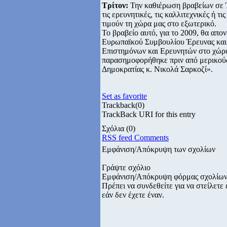
Τρίτον:
Την καθιέρωση βραβείων σε Έ
τις ερευνητικές, τις καλλιτεχνικές ή τ
τιμούν τη χώρα μας στο εξωτερικό.
Το βραβείο αυτό, για το 2009, θα απ
Ευρωπαϊκού Συμβουλίου Έρευνας και 
Επιστημόνων και Ερευνητών στο χώρο
παρασημοφορήθηκε πριν από μερικούς
Δημοκρατίας κ. Νικολά Σαρκοζί».
Set as favorite
Trackback
(0)
TrackBack URI for this entry
Σχόλια
(0)
RSS feed Comments
Εμφάνιση/Απόκρυψη των σχολίων
Γράψτε σχόλιο
Εμφάνιση/Απόκρυψη φόρμας σχολίω
Πρέπει να συνδεθείτε για να στείλετ
εάν δεν έχετε έναν.