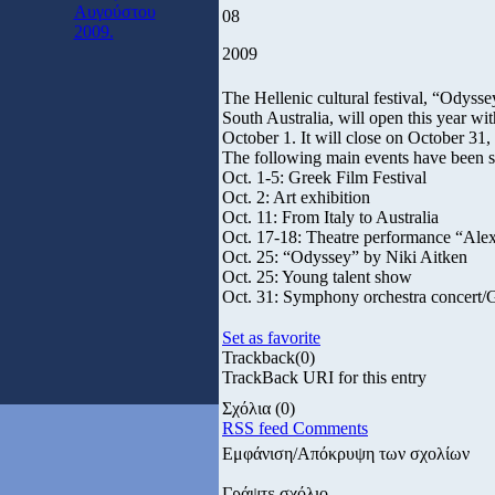
Αυγούστου
08
2009.
2009
The Hellenic cultural festival, “Odys
South Australia, will open this year wit
October 1. It will close on October 31
The following main events have been 
Oct. 1-5: Greek Film Festival
Oct. 2: Art exhibition
Oct. 11: From Italy to Australia
Oct. 17-18: Theatre performance “Ale
Oct. 25: “Odyssey” by Niki Aitken
Oct. 25: Young talent show
Oct. 31: Symphony orchestra concert/
Set as favorite
Trackback
(0)
TrackBack URI for this entry
Σχόλια
(0)
RSS feed Comments
Εμφάνιση/Απόκρυψη των σχολίων
Γράψτε σχόλιο