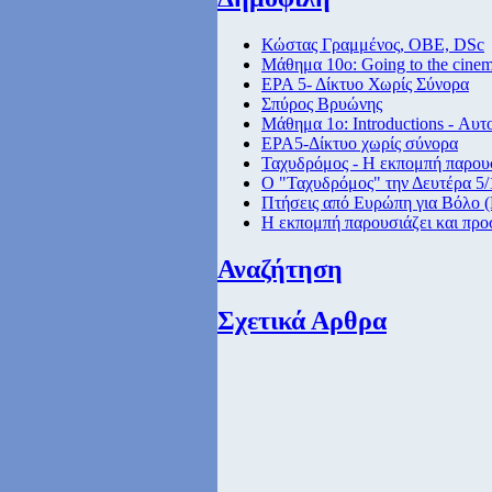
Κώστας Γραμμένος, ΟΒΕ, DSc
Μάθημα 10ο: Going to the cine
ΕΡΑ 5- Δίκτυο Χωρίς Σύνορα
Σπύρος Βρυώνης
Μάθημα 1ο: Introductions - Αυτ
ΕΡΑ5-Δίκτυο χωρίς σύνορα
Ταχυδρόμος - Η εκπομπή παρουσ
Ο "Ταχυδρόμος" την Δευτέρα 5/1
Πτήσεις από Eυρώπη για Βόλο (
Η εκπομπή παρουσιάζει και προ
Αναζήτηση
Σχετικά Αρθρα