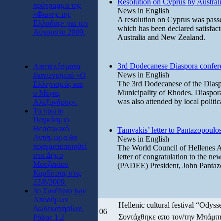
Resolution on Cyprus by Austral
πρόγραμμα της
News in English
«Φωνής της
A resolution on Cyprus was passe
Ελλάδας» για τον
which has been declared satisfac
Αύγουστο 2009.
Australia and New Zealand.
3rd Dodecanese Diaspora confer
Αποτελέσματα
News in English
διαγωνισμού «Ο
The 3rd Dodecanese of the Diasp
Ελληνισμός και
Municipality of Rhodes. Diaspora
ο Μέγας
was also attended by local politica
Αλέξανδρος».
Το πρώτο
Παγκόσμιο
Θεσσαλικό
Tamvakis’ letter to Pantazopoulo
Αντάμωμα θα
News in English
πραγματοποιηθεί
The World Council of Hellenes A
στο Δήμο
letter of congratulation to the n
Μουζακίου
(PADEE) President, John Pantazop
Καρδίτσας στις
22/8/2009.
3ο Συνέδριο των
Αποδήμων
Hellenic cultural festival “Odys
Δωδεκανησίων,
06
Συντάχθηκε απο τον/την Μπάμ
Ρόδος 1,2