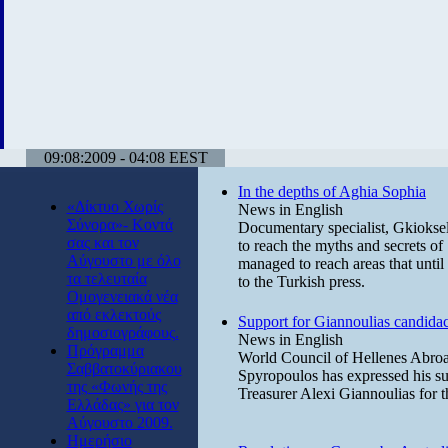
09:08:2009 - 04:08 EEST
In the depths of Aghia Sophia
«Δίκτυο Χωρίς
News in English
Σύνορα»- Κοντά
Documentary specialist, Gkioksel
σας και τον
to reach the myths and secrets o
Αύγουστο με όλο
managed to reach areas that unti
τα τελευταία
to the Turkish press.
Ομογενειακά νέα
από εκλεκτούς
Support for Giannoulias candida
δημοσιογράφους.
News in English
Πρόγραμμα
World Council of Hellenes Abro
Σαββατοκύριακου
Spyropoulos has expressed his supp
της «Φωνής της
Treasurer Alexi Giannoulias for 
Ελλάδας» για τον
Αύγουστο 2009.
Ημερήσιο