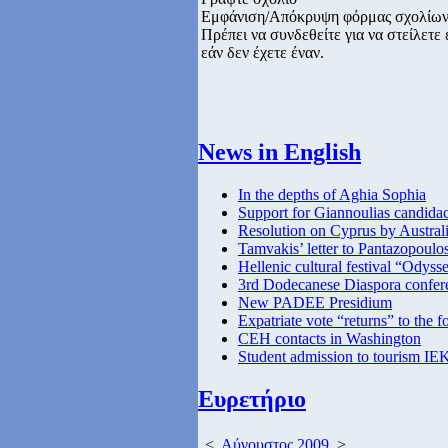
Εμφάνιση/Απόκρυψη φόρμας σχολίω
Πρέπει να συνδεθείτε για να στείλετ
εάν δεν έχετε έναν.
News in English
In the depths of Aghia Sophia
Support for Giannoulias candida
Resolution on Cyprus by Austral
Tamvakis’ letter to Pantazopoulo
Hellenic cultural festival “Odys
3rd Dodecanese Diaspora confer
New PADEE Presidium
Expatriate vote “returns” to the f
CEH contacts in Washington
Student admission to tourism IE
Ευρετήριο
<
Αύγουστος 2009
>