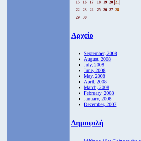
15
16
17
18
19
20
21
22
23
24
25
26
27
28
29
30
Αρχείο
September, 2008
August, 2008
July, 2008
June, 2008
May, 2008
April, 2008
March, 2008
February, 2008
January, 2008
December, 2007
Δημοφιλή