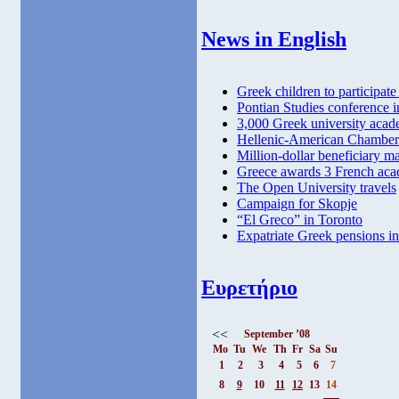
News in English
Greek children to participate
Pontian Studies conference 
3,000 Greek university acad
Hellenic-American Chamber
Million-dollar beneficiary m
Greece awards 3 French aca
The Open University travels
Campaign for Skopje
“El Greco” in Toronto
Expatriate Greek pensions in 
Ευρετήριο
<<
September ’08
Mo
Tu
We
Th
Fr
Sa
Su
1
2
3
4
5
6
7
8
9
10
11
12
13
14