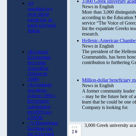
3,000 Greek university aca
«Ο
News in English
ταχυδρόμος»
More than 3,000 distinguish
είναι πάντα
according to the Education M
κοντά σας με
service “The Voice of Greece
καλά ελληνικά
list the expatriate Greeks te
βιβλία
research.
Hellenic-American Chamber
News in English
The president of the Hell
«Ελληνικό
Grammatidis, has been hono
Πολιτιστικό
contribution to furthering G
Φεστιβάλ
Αδαλαΐδας
Οδύσσεια
2008»
Million-dollar beneficiary 
«Ζωγράφειο
News in English
γυμνάσιο-
A former community leader f
Λύκειο 1893»-
– may be the future heir of 
Επετειακές
learn that he could be one 
εκδηλώσεις
Company is looking for.
από19/9 έως
23/9/08.
«7o Παγκόσμιο
3,000 Greek university ac
Sep
Συνέδριο για
20
την Ελληνική