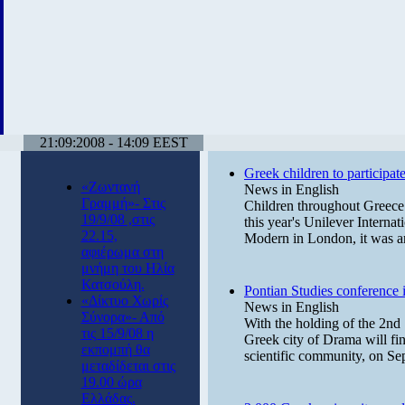
21:09:2008 - 14:09 EEST
Greek children to participat
«Ζωντανή
News in English
Γραμμή»- Στις
Children throughout Greece 
19/9/08 ,στις
this year's Unilever Interna
22.15,
Modern in London, it was 
αφιέρωμα στη
μνήμη του Ηλία
Κατσούλη.
Pontian Studies conference
«Δίκτυο Χωρίς
News in English
Σύνορα»- Από
With the holding of the 2nd 
τις 15/9/08 η
Greek city of Drama will fin
εκπομπή θα
scientific community, on Se
μεταδίδεται στις
19.00 ώρα
Ελλάδας.