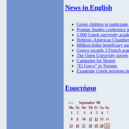
News in English
Greek children to participate
Pontian Studies conference 
3,000 Greek university acad
Hellenic-American Chamber
Million-dollar beneficiary m
Greece awards 3 French aca
The Open University travels
Campaign for Skopje
“El Greco” in Toronto
Expatriate Greek pensions in 
Ευρετήριο
<<
September ’08
Mo
Tu
We
Th
Fr
Sa
Su
1
2
3
4
5
6
7
8
9
10
11
12
13
14
15
16
17
18
19
20
21