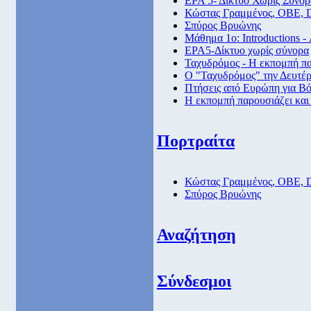
ΕΡΑ 5- Δίκτυο Χωρίς Σύνορ
Κώστας Γραμμένος, ΟΒΕ, 
Σπύρος Βρυώνης
Μάθημα 1ο: Introductions -
ΕΡΑ5-Δίκτυο χωρίς σύνορα
Ταχυδρόμος - Η εκπομπή πα
Ο "Ταχυδρόμος" την Δευτέρα
Πτήσεις από Eυρώπη για Βό
Η εκπομπή παρουσιάζει και
Πορτραίτα
Κώστας Γραμμένος, ΟΒΕ, 
Σπύρος Βρυώνης
Αναζήτηση
Σύνδεσμοι