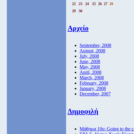
22
23
24
25
26
27
28
29
30
Αρχείο
September, 2008
August, 2008
July, 2008
June, 2008
May, 2008
April, 2008
March, 2008
February, 2008
January, 2008
December, 2007
Δημοφιλή
Μάθημα 10ο: Going to the 