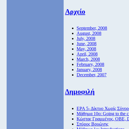
Αρχείο
September, 2008
August, 2008
July, 2008
June, 2008
May, 2008
April, 2008
March, 2008
February, 2008
January, 2008
December, 2007
Δημοφιλή
ΕΡΑ 5- Δίκτυο Χωρίς Σύνορ
Μάθημα 10ο: Going to the 
Κώστας Γραμμένος, ΟΒΕ, 
Σπύρος Βρυώνης