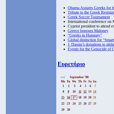
Obama Assures Greeks for h
Tribute to the Greek Resist
Greek Soccer Tournament
International conference on
Cypriot president to attend e
Greece honours Maloney
“Greeks in Hungary”
Global distinction for “Sma
J. Dassin’s donations to phil
Events for the Genocide of 
Ευρετήριο
<<
September ’08
Mo
Tu
We
Th
Fr
Sa
Su
1
2
3
4
5
6
7
8
9
10
11
12
13
14
15
16
17
18
19
20
21
22
23
24
25
26
27
28
29
30