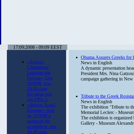
17:09:2008 - 09:09 EEST
Obama Assures Greeks for h
«Αγώνες
News in English
Champions
A dynamic presentation he
Leangue και
President Mrs. Nina Gatzoul
Ουέφα»- Στις
campaign gathering in New
16/9/08, στις
19.00 ώρα
Ελλάδας από
Tribute to the Greek Resist
την ΕΡΑ-5.
News in English
«Δίκτυο Χωρίς
The exhibition ‘Tribute to t
Σύνορα»- Από
Memorial Leclerc - Museum 
τις 15/9/08 η
The exhibition is organized
εκπομπή θα
Gallery - Museum Alexandr
μεταδίδετε στις
19.00 ώρα