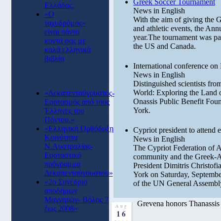
Greek Soccer Tournament
Ελλάδας.
News in English
«Ο
With the aim of giving the G
ταχυδρόμος»
and athletic events, the An
είναι πάντα
year.The tournament was par
κοντά σας με
the US and Canada.
καλά ελληνικά
βιβλία
International conference o
News in English
Distinguished scientists fr
World: Exploring the Land o
«Δεκαπενταύγουστος-
Onassis Public Benefit Fou
Εορτασμός από τους
York.
Έλληνες του
Πόντου.»
«Ελληνική Ορθόδοξη
Cypriot president to attend 
Κοινότητα
News in English
Ν.Αυστραλίας-
The Cypriot Federation of A
Εορταστικό
community and the Greek-A
πρόγραμμα
President Dimitris Christofia
Δεκαπενταύγουστου»
York on Saturday, September 
«2ο Συνέδριο
of the UN General Assembl
αποδήμων
Μαγνητών- Βόλος 7
Grevena honors Thanassi
Aug
έως 2008»
16