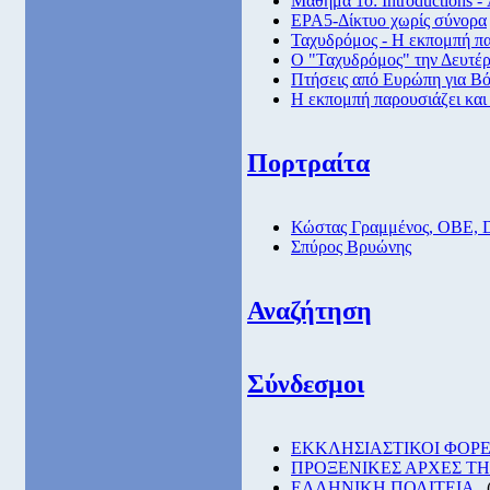
Μάθημα 1ο: Introductions -
ΕΡΑ5-Δίκτυο χωρίς σύνορα
Ταχυδρόμος - Η εκπομπή πα
Ο "Ταχυδρόμος" την Δευτέρα
Πτήσεις από Eυρώπη για Βό
Η εκπομπή παρουσιάζει και
Πορτραίτα
Κώστας Γραμμένος, ΟΒΕ, 
Σπύρος Βρυώνης
Αναζήτηση
Σύνδεσμοι
EKKΛΗΣΙΑΣΤΙΚΟΙ ΦΟΡΕ
ΠΡΟΞΕΝΙΚΕΣ ΑΡΧΕΣ Τ
ΕΛΛΗΝΙΚΗ ΠΟΛΙΤΕΙΑ