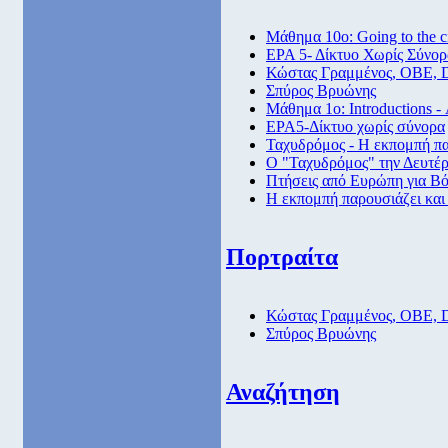
Μάθημα 10ο: Going to the 
ΕΡΑ 5- Δίκτυο Χωρίς Σύνορ
Κώστας Γραμμένος, ΟΒΕ, 
Σπύρος Βρυώνης
Μάθημα 1ο: Introductions -
ΕΡΑ5-Δίκτυο χωρίς σύνορα
Ταχυδρόμος - Η εκπομπή πα
Ο "Ταχυδρόμος" την Δευτέρα
Πτήσεις από Eυρώπη για Βό
Η εκπομπή παρουσιάζει και
Πορτραίτα
Κώστας Γραμμένος, ΟΒΕ, 
Σπύρος Βρυώνης
Αναζήτηση