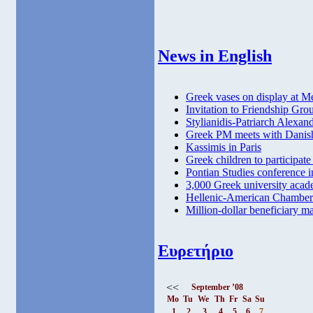
News in English
Greek vases on display at M
Invitation to Friendship Gro
Stylianidis-Patriarch Alexan
Greek PM meets with Danish
Kassimis in Paris
Greek children to participate
Pontian Studies conference 
3,000 Greek university acad
Hellenic-American Chamber
Million-dollar beneficiary m
Ευρετήριο
<<
September ’08
Mo
Tu
We
Th
Fr
Sa
Su
1
2
3
4
5
6
7