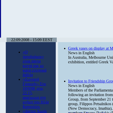
22:09:2008 - 15:09 EEST
Greek vases on display at 
«Ο
News in English
ταχυδρόμος»
In Australia, Melbourne Uni
είναι πάντα
exhibition, entitled Greek V
κοντά σας με
καλά ελληνικά
βιβλία
«Ζωντανή
Invitation to Friendship Gr
Γραμμή»- Στις
News in English
19/9/08 ,στις
Members of the Parliamenta
22.15,
following an invitation fro
αφιέρωμα στη
Group, from September 21 to
μνήμη του Ηλία
group, Filippos Petsalnikos 
Κατσούλη.
(New Democracy, Imathia), 
«Δίκτυο Χωρίς
members Stavros Dailakis (