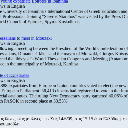
 young expatriate Epirotes in Ioaninna
ws in English
e University of Ioaninna's International Center of Greek Education and
d Professional Training "Stavros Niarchos" was visited by the Press Dir
rld Council of Epirotes, Spyros Kostadimas.
essalians to meet in Mouzaki
ws in English
llowing a meeting between the Presdient of the World Confederation of
essalians, Dimantis Gkikas and the mayor of Mouzaki, Giorgos Kotsos,
reed that this year's World Thessalian Congress and Meeting (Antamoma
ace in the municipality of Mouzaki, Karditsa.
te of Expatriates
ws in English
,888 expatriates from European Union countries voted to elect the ne
e European Parliament. 36,413 citizens had registered to vote in the June
ecial catalogues. The ruling New Democracy party garnered 40,06% of 
th PASOK in second place at 33,53%.
ις ίλινες, στις μπίλινες…»- Στις 14/6/09, στις 15.15 ώρα Ελλάδας με 
ρουμπούλη.