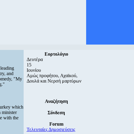
Εορτολόγιο
Δευτέρα
15
leading
Ιουνίου
try, and
Αμώς προφήτου, Αχαϊκού,
 comedy, "My
Δουλά και Νερσή μαρτύρων
g."
Αναζήτηση
 Turkey which
 minister
Σύνδεση
e with the
Forum
Τελευταίες Δημοσιεύσεις