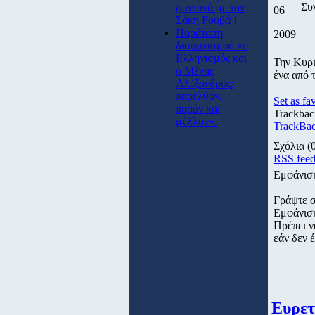
Συ
ζωντανά με τον
06
Σάκη Ρουβά !
Παράταση
2009
διαγωνισμού «ο
Ελληνισμός και
Την Κυρι
ο Μέγας
ένα από 
Αλέξανδρος:
παρελθόν,
Set as fa
παρόν και
Trackbac
μέλλον».
TrackBac
Σχόλια
(
RSS fee
Εμφάνισ
Γράψτε 
Εμφάνισ
Πρέπει ν
εάν δεν έ
Ευρετ