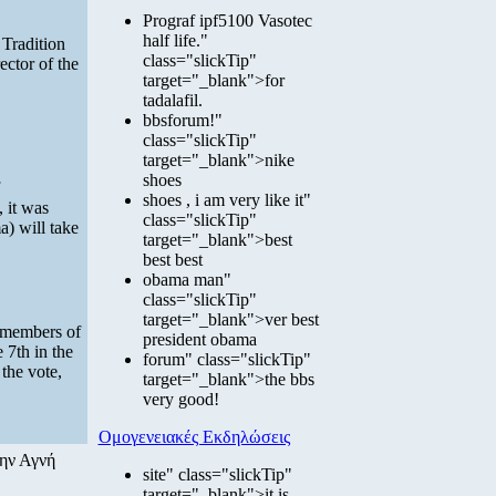
Prograf ipf5100 Vasotec
half life."
 Tradition
class="slickTip"
ector of the
target="_blank">for
tadalafil.
bbsforum!"
class="slickTip"
target="_blank">nike
shoes
shoes , i am very like it"
 it was
class="slickTip"
) will take
target="_blank">best
best best
obama man"
class="slickTip"
target="_blank">ver best
w members of
president obama
 7th in the
forum" class="slickTip"
the vote,
target="_blank">the bbs
very good!
Ομογενειακές Εκδηλώσεις
την Αγνή
site" class="slickTip"
target="_blank">it is