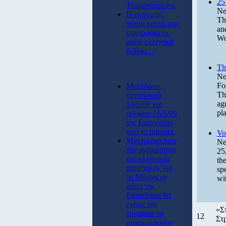
25
Τζουανόπουλο.
Ne
Η εκπομπή,
Th
πάντα κοντά σας
an
συντροφιά με
Wo
καλά ελληνικά
βιβλία…
Th
Ne
Fo
Μετάδοση
Th
ημιτελικού
ag
14/5/09 και
pl
τελικού 16/5/09
της Eurovision
από το internet.
Vo
Μία ημέρα πριν
Ne
την αναχώρηση
25
της ελληνικής
th
αποστολής για
sp
τη Μόσχα οι
wi
φίλοι της
Eurovision θα
έχουν την
«Στ
ευκαιρία να
12
Στ
συνομιλήσουν