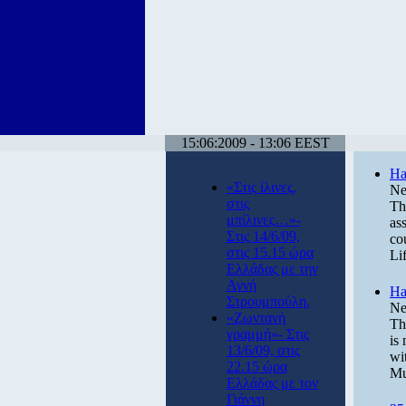
15:06:2009 - 13:06 EEST
Ha
«Στις ίλινες,
Ne
στις
Th
μπίλινες…»-
as
Στις 14/6/09,
co
στις 15.15 ώρα
Li
Ελλάδας με την
Αγνή
Ha
Στρουμπούλη.
Ne
«Ζωντανή
Th
γραμμή»- Στις
is
13/6/09, στις
wi
22.15 ώρα
Mu
Ελλάδας με τον
Γιάννη