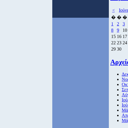
<
Ιούν
�
�
�
1
2
3
8
9
10
15
16
17
22
23
24
29
30
Αρχεί
Δεκ
Νοέ
Οκ
Σεπ
Αύ
Ιού
Ιού
Μάι
Απρ
Μάρ