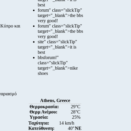
best
forum" class="slickTip"
target="_blank">the bbs
very good!
 Κύπρο και
forum" class="slickTip"
target="_blank">the bbs
very good!
site" class="slickTip"
target="_blank">it is
best
bbsforum!"
class="slickTip"
target="_blank">nike
shoes
ογαριασμό
Athens, Greece
Θερμοκρασία:
29°C
Θερμ Ανέμου:
28°C
Υγρασία:
25%
Ταχύτητα:
14 km/h
Κατεύθυνση:
40°
NE