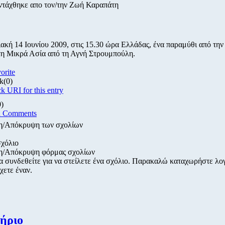
ντάχθηκε απο τον/την Ζωή Καραπάτη
ακή 14 Ιουνίου 2009, στις 15.30 ώρα Ελλάδας, ένα παραμύθι από την
τη Μικρά Ασία από τη Αγνή Στρουμπούλη.
vorite
k
(0)
k URI for this entry
0)
d Comments
η/Απόκρυψη των σχολίων
σχόλιο
η/Απόκρυψη φόρμας σχολίων
α συνδεθείτε για να στείλετε ένα σχόλιο. Παρακαλώ καταχωρήστε λ
χετε έναν.
ήριο