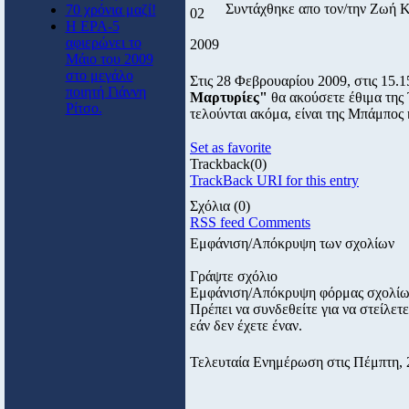
Συντάχθηκε απο τον/την Ζωή 
70 χρόνια μαζί!
02
Η ΕΡΑ-5
αφιερώνει το
2009
Μάιο του 2009
στο μεγάλο
Στις 28 Φεβρουαρίου 2009, στις 15
ποιητή Γιάννη
Μαρτυρίες"
θα ακούσετε έθιμα της 
Ρίτσο.
τελούνται ακόμα, είναι της Μπάμπος
Set as favorite
Trackback
(0)
TrackBack URI for this entry
Σχόλια
(0)
RSS feed Comments
Εμφάνιση/Απόκρυψη των σχολίων
Γράψτε σχόλιο
Εμφάνιση/Απόκρυψη φόρμας σχολί
Πρέπει να συνδεθείτε για να στείλε
εάν δεν έχετε έναν.
Τελευταία Ενημέρωση στις Πέμπτη, 