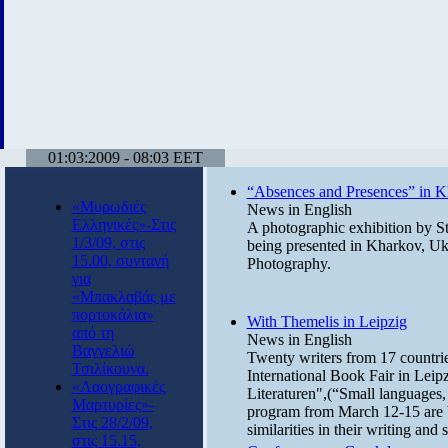
01:03:2009 - 08:03 EET
“Absences and Presences” in 
«Μυρωδιές
News in English
Ελληνικές»-Στις
A photographic exhibition by St
1/3/09, στις
being presented in Kharkov, Uk
15.00, συνταγή
Photography.
για
«Μπακλαβάς με
πορτοκάλια»
With Themelis in Leipzig
από τη
News in English
Βαγγελιώ
Twenty writers from 17 countries
Τσιλίκουνα.
International Book Fair in Lei
«Λαογραφικές
Literaturen",(“Small languages, 
Μαρτυρίες»-
program from March 12-15 are be
Στις 28/2/09,
similarities in their writing and 
στις 15.15,