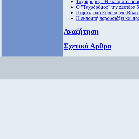
Ταχυδρόμος - Η εκπομπή παρου
Ο "Ταχυδρόμος" την Δευτέρα 5/
Πτήσεις από Eυρώπη για Βόλο 
Η εκπομπή παρουσιάζει και πρ
Αναζήτηση
Σχετικά Αρθρα