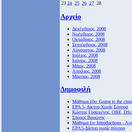
23
24
25
26
27
28
Αρχείο
Δεκέμβριος, 2008
Νοέμβριος, 2008
Οκτώβριος, 2008
Σεπτέμβριος, 2008
Αύγουστος, 2008
Ιούλιος, 2008
Ιούνιος, 2008
Μάιος, 2008
Απρίλιος, 2008
Μάρτιος, 2008
Δημοφιλή
Μάθημα 10ο: Going to the cin
ΕΡΑ 5- Δίκτυο Χωρίς Σύνορα
Κώστας Γραμμένος, ΟΒΕ, DSc
Σπύρος Βρυώνης
Μάθημα 1ο: Introductions - Αυ
ΕΡΑ5-Δίκτυο χωρίς σύνορα