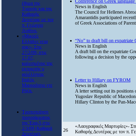
Conference on Greek language
έθιμα της
News in English
Τυρινής και της
The Council for Hellenes Abro
Καθαρής
Amarantidis participated recent
Δευτέρας με τον
of Greek Associations of Paren
π. Γεώργιο
Αυθίνο.
«Μικρές
“No” to draft bill on expatriate
Ελλάδες γεια
News in English
σας»- Στις
A draft bill on the expatriate G
27/2/09, στις
following a decision by the oppos
17.07,
καλεσμένος της
εκπομπής ο
φιλέλληνας
Ιταλός
Letter to Hillary on FYROM
Μαουρίτσιο ντε
News in English
Ρόζα.
A letter setting out its positi
Yugoslav Republic of Macedoni
Hillary Clinton by the Pan-Ma
Τροποποίηση
προγράμματος
της Έρα-5 στις
«Λαογραφικές Μαρτυρίες»- Στις 
2/3/09 (Καθαρή
26
Καθαρής Δευτέρας με τον π. Γ
Δευτέρα).