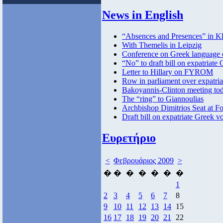
News in English
“Absences and Presences” in K
With Themelis in Leipzig
Conference on Greek language 
“No” to draft bill on expatriate
Letter to Hillary on FYROM
Row in parliament over expatria
Bakoyannis-Clinton meeting to
The “ring” to Giannoulias
Archbishop Dimitrios Seat at 
Draft bill on expatriate Greek vo
Ευρετήριο
<
Φεβρουάριος 2009
>
�
�
�
�
�
�
�
1
2
3
4
5
6
7
8
9
10
11
12
13
14
15
16
17
18
19
20
21
22