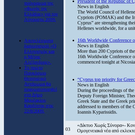
President of the Republic of 
πρόγραμμα της
News in English
«Φωνής της
The World Council of Hellene
Ελλάδας» για τον
Cypriots (POMAK) and the Int
Αύγουστο 2009.
Cyprus” are strengthening their
Hellenes worldwide, for a uni
16th Worldwide Conference o
Αποτελέσματα
News in English
διαγωνισμού «Ο
More than 200 Cypriots of the 
Ελληνισμός και
16th Worldwide Conference 
ο Μέγας
commenced tonight at Nicosia
Αλέξανδρος».
Το πρώτο
Παγκόσμιο
Θεσσαλικό
“Cyprus top priority for Gree
Αντάμωμα θα
News in English
πραγματοποιηθεί
During the proceedings of th
στο Δήμο
Deputy Foreign Minister, Theo
Μουζακίου
Greek State and the Greek pri
Καρδίτσας στις
addressed to members of the 
22/8/2009.
Ioannis Kyparissidis.
«Δίκτυο Χωρίς Σύνορα»- Κοντ
03
Ομογενειακά νέα από εκλεκτ