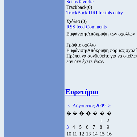
Set as favorite
Trackback
(0)
TrackBack URI for this entry
Σχόλια
(0)
RSS feed Comments
Εμφάνιση/Απόκρυψη των σχολίων
Γράψτε σχόλιο
Εμφάνιση/Απόκρυψη φόρμας σχολ
Πρέπει να συνδεθείτε για να στεί
εάν δεν έχετε έναν.
Ευρετήριο
<
Αύγουστος 2009
>
�
�
�
�
�
�
�
1
2
3
4
5
6
7
8
9
10
11
12
13
14
15
16