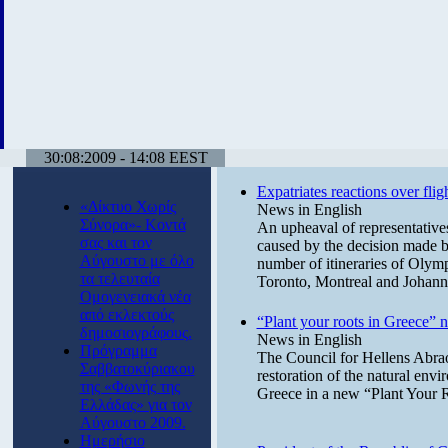
30:08:2009 - 14:08 EEST
Expatriates reactions over flig
«Δίκτυο Χωρίς
News in English
Σύνορα»- Κοντά
An upheaval of representativ
σας και τον
caused by the decision made 
Αύγουστο με όλο
number of itineraries of Olym
τα τελευταία
Toronto, Montreal and Johann
Ομογενειακά νέα
από εκλεκτούς
“Plant your roots in Greece”
δημοσιογράφους.
News in English
Πρόγραμμα
The Council for Hellens Abra
Σαββατοκύριακου
restoration of the natural envi
της «Φωνής της
Greece in a new “Plant Your 
Ελλάδας» για τον
Αύγουστο 2009.
Ημερήσιο