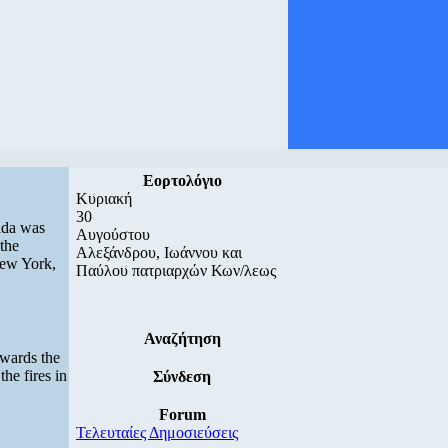
Εορτολόγιο
Κυριακή
30
ada was
Αυγούστου
the
Αλεξάνδρου, Ιωάννου και
New York,
Παύλου πατριαρχών Κων/λεως
Αναζήτηση
owards the
he fires in
Σύνδεση
Forum
Τελευταίες Δημοσιεύσεις