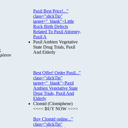
Paxil Best Price!..."
class="slickTip"
target="_blank">Little
Rock Birth Defects
Related To Paxil Attorney,
Paxil A
Paxil Ambien Vegetative
State Drug Trials, Paxil
ς
And Elderly
εφόσον
Best Offer! Order Paxil..."
class="slickTip"
target="_blank">Paxil
Ambien Vegetative State
Drug Trials, Paxil And
Elderly
Clomid (Clomiphene)
<<<< BUY NOW >>>>
Buy Clomid online..."
class="slickTip"