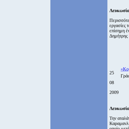
Λευκωσί
Περισσότερ
εργασίες
επίσημη έ
Δημήτρης 
«Κορ
25
Γρά
08
2009
Λευκωσί
Την αταλά
Καραμανλή
οποίο μετ