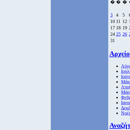
�
�
�
3
4
5
10
11
12
17
18
19
24
25
26
31
Αρχείο
Αύγο
Ιούλ
Ιούν
Μάιο
Απρί
Μάρτ
Φεβρ
Ιανο
Δεκέ
Νοέμ
Αναζή