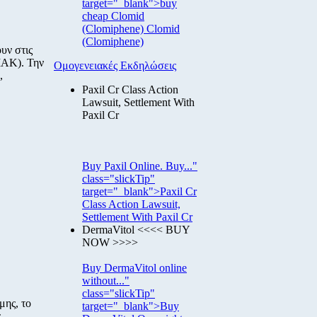
target="_blank">buy
cheap Clomid
(Clomiphene) Clomid
(Clomiphene)
υν στις
ΑΚ). Την
Ομογενειακές Εκδηλώσεις
,
Paxil Cr Class Action
Lawsuit, Settlement With
Paxil Cr
Buy Paxil Online. Buy..."
class="slickTip"
target="_blank">Paxil Cr
Class Action Lawsuit,
Settlement With Paxil Cr
DermaVitol <<<< BUY
NOW >>>>
Buy DermaVitol online
without..."
class="slickTip"
μης, το
target="_blank">Buy
ς