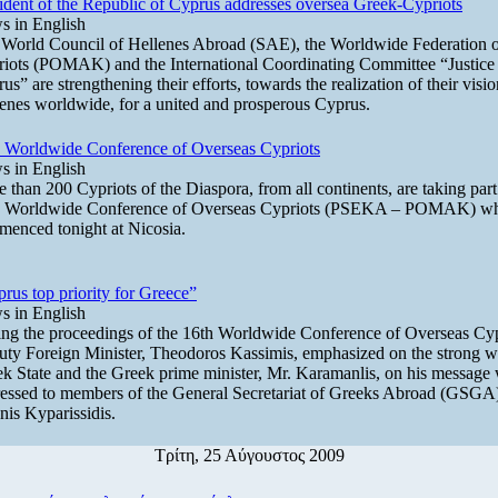
ident of the Republic of Cyprus addresses oversea Greek-Cypriots
 in English
World Council of Hellenes Abroad (SAE), the Worldwide Federation 
iots (POMAK) and the International Coordinating Committee “Justice 
us” are strengthening their efforts, towards the realization of their visio
enes worldwide, for a united and prosperous Cyprus.
 Worldwide Conference of Overseas Cypriots
 in English
 than 200 Cypriots of the Diaspora, from all continents, are taking part
h Worldwide Conference of Overseas Cypriots (PSEKA – POMAK) w
enced tonight at Nicosia.
rus top priority for Greece”
 in English
ng the proceedings of the 16th Worldwide Conference of Overseas Cyp
ty Foreign Minister, Theodoros Kassimis, emphasized on the strong wil
k State and the Greek prime minister, Mr. Karamanlis, on his message
essed to members of the General Secretariat of Greeks Abroad (GSGA
nis Kyparissidis.
Τρίτη, 25 Αύγουστος 2009