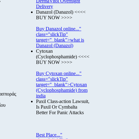
DermaVitol Overnight
Delivery
Danazol (Danazol) <<<<
BUY NOW >>>>
Buy Danazol online..."
class="slickTip"
target="_blank">what is
Danazol (Danazol)
Cytoxan
(Cyclophosphamide) <<<<
BUY NOW >>>>
Buy Cytoxan online..."
class="slickTip"
target="_blank">Cytoxan
(Cyclophosphamide) from
ιασποράς
india
Paxil Class-action Lawsuit,
ίου
Is Paxil Or Cymbalta
Better For Panic Attacks
Best Place..."