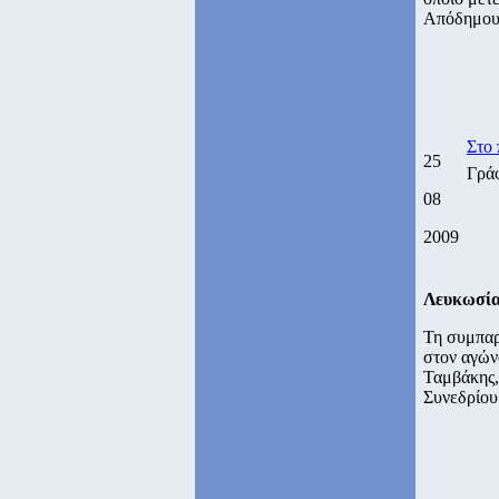
Απόδημου 
Στο
25
Γρά
08
2009
Λευκωσί
Τη συμπαρ
στον αγών
Ταμβάκης,
Συνεδρίο