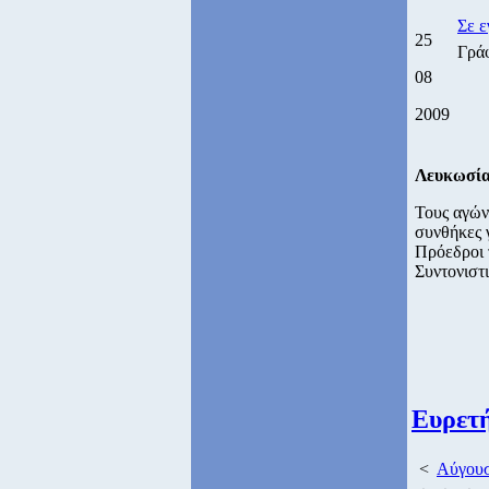
Σε ε
25
Γρά
08
2009
Λευκωσί
Τους αγών
συνθήκες γ
Πρόεδροι 
Συντονιστ
Ευρετ
<
Αύγουσ