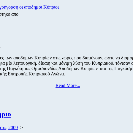
γρήγορση οι απόδημοι Κύπριοι
φτηκε απο
α
ες των αποδήμων Κυπρίων στις χώρες που διαμένουν, ώστε να διαμ
ια μία λειτουργική, δίκαιη και μόνιμη λύση του Κυπριακού, τόνισαν ο
της Παγκόσμιας Ομοσπονδίας Αποδήμων Κυπρίων και της Παγκόσμ
ικής Επιτροπής Κυπριακού Αγώνα.
Read More...
ήριο
τος 2009
>