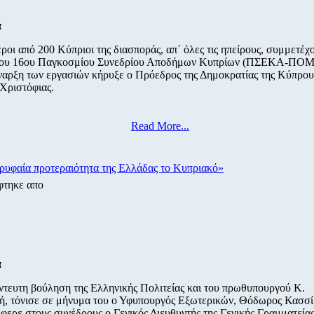
α
οι από 200 Κύπριοι της διασποράς, απ΄ όλες τις ηπείρους, συμμετέχο
 του 16ου Παγκοσμίου Συνεδρίου Αποδήμων Κυπρίων (ΠΣΕΚΑ-ΠΟΜ
ναρξη των εργασιών κήρυξε ο Πρόεδρος της Δημοκρατίας της Κύπρου
Χριστόφιας.
Read More...
υφαία προτεραιότητα της Ελλάδας το Κυπριακό»
φτηκε απο
α
ντευτη βούληση της Ελληνικής Πολιτείας και του πρωθυπουργού Κ.
, τόνισε σε μήνυμα του ο Υφυπουργός Εξωτερικών, Θόδωρος Κασσί
έφερε στους συνέδρους ο Γενικός Διευθυντής της Γενικής Γραμματεία