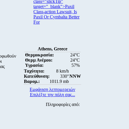
class="slickTip"
target="_blank">Paxil
Class-action Lawsuit, Is
Paxil Or Cymbalta Better
For
Athens, Greece
Θερμοκρασία:
24°C
ορφωθούν
Θερμ Ανέμου:
24°C
ι
Υγρασία:
57%
ιας
Ταχύτητα:
8 km/h
Κατεύθυνση:
330°
NNW
Βαρομ.:
1011.9 mb
Εμφάνιση λεπτομερειών
Επιλέξτε την πόλη σας...
Πληροφορίες από: