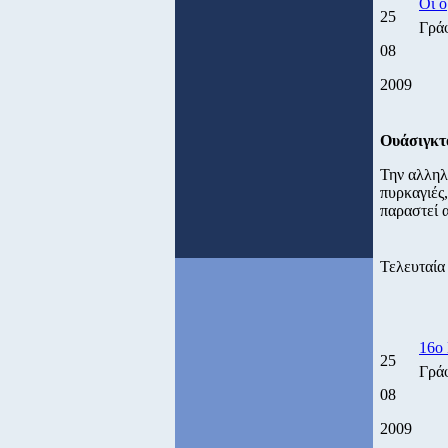
Οι ο
25
Γρά
08
2009
Ουάσιγκτ
Την αλληλ
πυρκαγιές
παραστεί 
Τελευταία
16ο
25
Γρά
08
2009