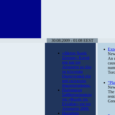
30:08:2009 - 01:08 EEST
Expa
«Δίκτυο Χωρίς
News
Σύνορα»- Κοντά
An u
σας και τον
caus
Αύγουστο με όλο
numb
τα τελευταία
Toro
Ομογενειακά νέα
από εκλεκτούς
“Pla
δημοσιογράφους.
News
Πρόγραμμα
The 
Σαββατοκύριακου
rest
της «Φωνής της
Gree
Ελλάδας» για τον
Αύγουστο 2009.
Ημερήσιο