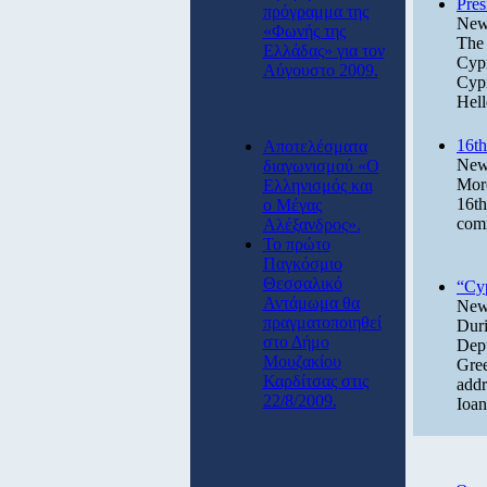
Pres
πρόγραμμα της
News
«Φωνής της
The 
Ελλάδας» για τον
Cypr
Αύγουστο 2009.
Cypr
Hell
16th
Αποτελέσματα
News
διαγωνισμού «Ο
More
Ελληνισμός και
16t
ο Μέγας
comm
Αλέξανδρος».
Το πρώτο
Παγκόσμιο
Θεσσαλικό
“Cyp
Αντάμωμα θα
News
πραγματοποιηθεί
Duri
στο Δήμο
Depu
Μουζακίου
Gree
Καρδίτσας στις
addr
22/8/2009.
Ioan