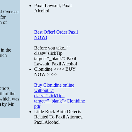
Paxil Lawsuit, Paxil
Alcohol
of Oversea
for
n of
Best Offer! Order Paxil
NOW!
Before you take..."
 in the
class="slickTip"
hich
target="_blank">Paxil
Lawsuit, Paxil Alcohol
Clonidine <<<< BUY
NOW >>>>
Buy Clonidine online
riots,
without..."
l of the
class="slickTip"
 which was
target="_blank">Clonidine
) by Mr.
pdr
Little Rock Birth Defects
Related To Paxil Attorney,
Paxil Alcohol