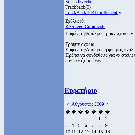
Set as favorite
Trackback
(0)
TrackBack URI for this entry
Σχόλια
(0)
RSS feed Comments
Εμφάνιση/Απόκρυψη των σχολίων
Γράψτε σχόλιο
Εμφάνιση/Απόκρυψη φόρμας σχολ
Πρέπει να συνδεθείτε για να στεί
εάν δεν έχετε έναν.
Ευρετήριο
<
Αύγουστος 2009
>
�
�
�
�
�
�
�
1
2
3
4
5
6
7
8
9
10
11
12
13
14
15
16