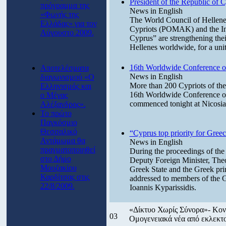
President of the Republic of 
πρόγραμμα της
News in English
«Φωνής της
The World Council of Hellene
Ελλάδας» για τον
Cypriots (POMAK) and the Int
Αύγουστο 2009.
Cyprus” are strengthening their
Hellenes worldwide, for a uni
16th Worldwide Conference o
Αποτελέσματα
News in English
διαγωνισμού «Ο
More than 200 Cypriots of the 
Ελληνισμός και
16th Worldwide Conference 
ο Μέγας
commenced tonight at Nicosia
Αλέξανδρος».
Το πρώτο
Παγκόσμιο
Θεσσαλικό
“Cyprus top priority for Gree
Αντάμωμα θα
News in English
πραγματοποιηθεί
During the proceedings of th
στο Δήμο
Deputy Foreign Minister, Theo
Μουζακίου
Greek State and the Greek pri
Καρδίτσας στις
addressed to members of the 
22/8/2009.
Ioannis Kyparissidis.
«Δίκτυο Χωρίς Σύνορα»- Κοντ
03
Ομογενειακά νέα από εκλεκτ