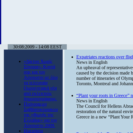
30:08:2009 - 14:08 EEST
Expatriates reactions over flig
«Δίκτυο Χωρίς
News in English
Σύνορα»- Κοντά
An upheaval of representativ
σας και τον
caused by the decision made 
Αύγουστο με όλο
number of itineraries of Olym
τα τελευταία
Toronto, Montreal and Johann
Ομογενειακά νέα
από εκλεκτούς
“Plant your roots in Greece”
δημοσιογράφους.
News in English
Πρόγραμμα
The Council for Hellens Abra
Σαββατοκύριακου
restoration of the natural envi
της «Φωνής της
Greece in a new “Plant Your 
Ελλάδας» για τον
Αύγουστο 2009.
Ημερήσιο