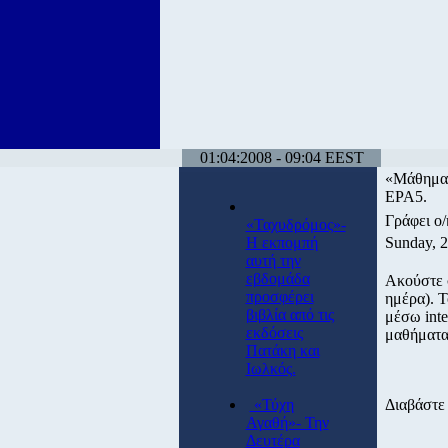
01:04:2008 - 09:04 EEST
«Μάθημα Ε
ΕΡΑ5.
Γράφει ο
«Ταχυδρόμος»-
Η εκπομπή
Sunday, 
αυτή την
εβδομάδα
Ακούστε σ
προσφέρει
ημέρα). Τ
βιβλία από τις
μέσω inte
εκδόσεις
μαθήματα
Πατάκη και
Ιωλκός.
«Τύχη
Διαβάστε 
Αγαθή»- Την
Δευτέρα