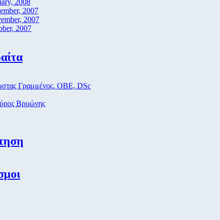
uary, 2008
ember, 2007
ember, 2007
ober, 2007
αίτα
στας Γραμμένος, ΟΒΕ, DSc
ύρος Βρυώνης
τηση
σμοι