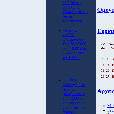
31/3/08 στις
05.00 ώρα
Ομογε
Ελλάδας με την
Δανάη
Στρατηγάκη.
Ευρετ
Αγώνας
«ΑΕΚ-
Ολυμπιακός»-
Στις 30/3/2008,
<<
Nov
στις 19.00 ώρα
Mo
Tu
W
Ελλάδας από
την ΕΡΑ5.
5
6
12
13
1
19
20
2
26
27
2
O οίκος
Sotheby’s στο
Λονδίνο
Αρχεί
φιλοξενεί στις
17/4/2008 το
πιο σημαντικό
Mar
greek sale μεχρί
Feb
σήμερα.