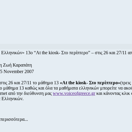
λληνικών» 13ο “At the kiosk- Στο περίπτερο” – στις 26 και 27/11 α
/η Ζωή Καραπάτη
25 November 2007
τις 26 και 27/11 το μάθημα 13
«At the kiosk- Στο περίπτερο»
(τρεις
ο μάθημα 13 καθώς και όλα τα μαθήματα ελληνικών μπορείτε να ακού
rnet από την διεύθυνση μας
www.voiceofgreece.gr
και κάνοντας κλικ 
 Ελληνικών.
περισσότερα...