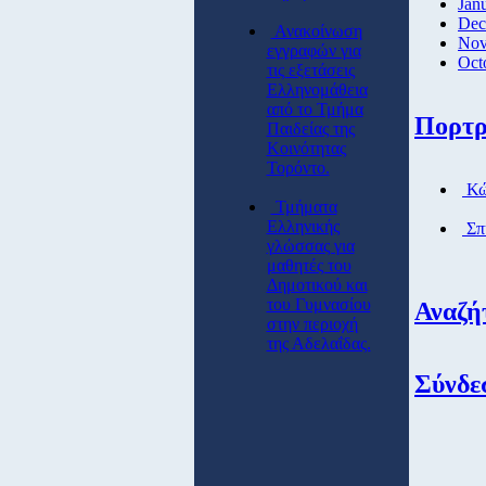
Jan
Dec
Ανακοίνωση
Nov
εγγραφών για
Oct
τις εξετάσεις
Ελληνομάθεια
από το Τμήμα
Πορτρ
Παιδείας της
Κοινότητας
Τορόντο.
Κώ
Τμήματα
Ελληνικής
Σπ
γλώσσας για
μαθητές του
Δημοτικού και
του Γυμνασίου
Αναζή
στην περιοχή
της Αδελαΐδας.
Σύνδε