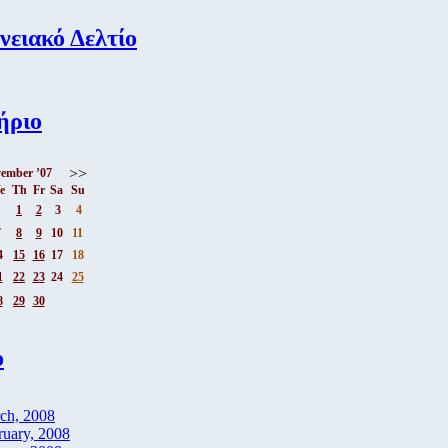
νειακό Δελτίο
ήριο
>>
ember ’07
e
Th
Fr
Sa
Su
1
2
3
4
7
8
9
10
11
4
15
16
17
18
1
22
23
24
25
8
29
30
ο
ch, 2008
ruary, 2008