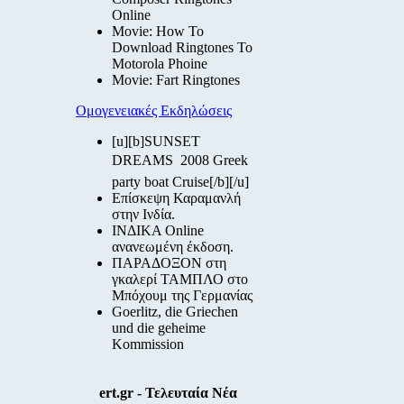
Online
Movie: How To
Download Ringtones To
Motorola Phoine
Movie: Fart Ringtones
Ομογενειακές Εκδηλώσεις
[u][b]SUNSET
DREAMS  2008 Greek
party boat Cruise[/b][/u]
Επίσκεψη Καραμανλή
στην Ινδία.
ΙΝΔΙΚΑ Online
ανανεωμένη έκδοση.
ΠΑΡΑΔΟΞΟΝ στη
γκαλερί ΤΑΜΠΛΟ στο
Μπόχουμ της Γερμανίας
Goerlitz, die Griechen
und die geheime
Kommission
ert.gr - Τελευταία Νέα