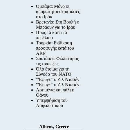
Ομπάμα: Μόνο οι
απαραίτητοι στρατιώτες
στο Ιράκ
Βρετανία: Στη Βουλή ο
Μπράουν για το Ιράκ
Προς τα κάτω το
περέλαιο
Τουρκία: Εκδίκαση
προσφυγής κατά του
AKP
Συστάσεις Φώλια προς
τις τράπεζες
Όλα έτοιμα για τη
Σύνοδο του ΝΑΤΟ
"'Εφυγε" ο Ζιλ Ντασέν
"'Εφυγε" ο Ζιλ Ντασέν
Ασημένια και πάλι η
Θάνου
Υπερψήφιση του
Ασφαλιστικού
Athens, Greece