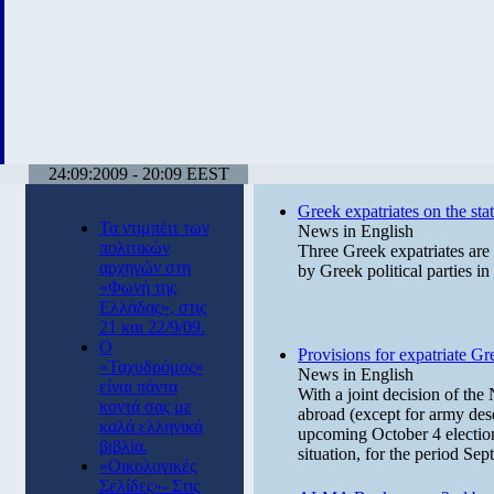
24:09:2009 - 20:09 EEST
Greek expatriates on the stat
Τα ντιμπέιτ των
News in English
πολιτικών
Three Greek expatriates are
αρχηγών στη
by Greek political parties in
«Φωνή της
Ελλάδας», στις
21 και 22/9/09.
Ο
Provisions for expatriate Gr
«Ταχυδρόμος»
News in English
είναι πάντα
With a joint decision of the
κοντά σας με
abroad (except for army dese
καλά ελληνικά
upcoming October 4 elections
βιβλία.
situation, for the period Se
«Οικολογικές
Σελίδες»- Στις