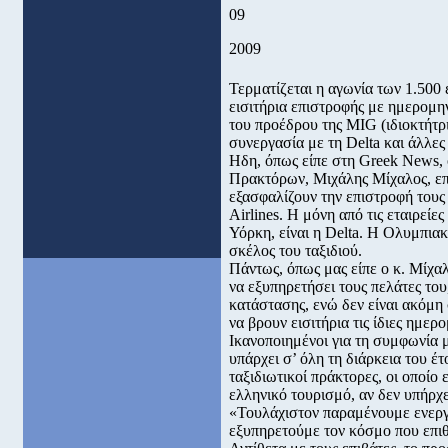
09
2009
Τερματίζεται η αγωνία των 1.500
εισιτήρια επιστροφής με ημερομην
του προέδρου της MIG (ιδιοκτήτρ
συνεργασία με τη Delta και άλλες 
Ηδη, όπως είπε στη Greek News,
Πρακτόρων, Μιχάλης Μίχαλος, επι
εξασφαλίζουν την επιστροφή τους 
Airlines. Η μόνη από τις εταιρεί
Υόρκη, είναι η Delta. H Ολυμπιακ
σκέλος του ταξιδιού.
Πάντως, όπως μας είπε ο κ. Μίχα
να εξυπηρετήσει τους πελάτες του
κατάστασης, ενώ δεν είναι ακόμη 
να βρουν εισιτήρια τις ίδιες ημε
Ικανοποιημένοι για τη συμφωνία μ
υπάρχει σ’ όλη τη διάρκεια του έ
ταξιδιωτικοί πράκτορες, οι οποίο 
ελληνικό τουρισμό, αν δεν υπήρχε
«Τουλάχιστον παραμένουμε ενεργο
εξυπηρετούμε τον κόσμο που επιθυ