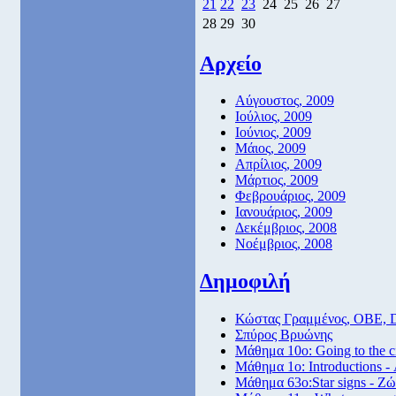
21
22
23
24
25
26
27
28
29
30
Αρχείο
Αύγουστος, 2009
Ιούλιος, 2009
Ιούνιος, 2009
Μάιος, 2009
Απρίλιος, 2009
Μάρτιος, 2009
Φεβρουάριος, 2009
Ιανουάριος, 2009
Δεκέμβριος, 2008
Νοέμβριος, 2008
Δημοφιλή
Κώστας Γραμμένος, ΟΒΕ, 
Σπύρος Βρυώνης
Μάθημα 10ο: Going to the 
Μάθημα 1ο: Introductions -
Μάθημα 63ο:Star signs - Ζώ