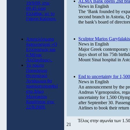
ALMA Bank opens 2nd bran
19/9/09, στις
News in English
09.45 ώρα
The ‘Bank founded by expat
Ελλάδας, με το
second branch in Astoria, Q
Γιάννη Καλίτση.
the bank’s board of director
Sculptor Marios Garyfalakis
Αποτελέσματα
News in English
διαγωνισμού «Ο
Major Greek contemporary sc
Ελληνισμός και
days short of his 75th birth
ο Μέγας
Mount Sinai hospital in Ast
Αλέξανδρος».
Το πρώτο
Παγκόσμιο
Θεσσαλικό
End to uncertainty for 1,50
Αντάμωμα θα
News in English
πραγματοποιηθεί
An announcement by the pr
στο Δήμο
Andreas Vgenopoulos, regard
Μουζακίου
uncertainty for 1,500 Olympi
Καρδίτσας στις
after September 30. Passeng
22/8/2009.
Airlines to book their return 
Τέλος στην αγωνία των 1.5
21