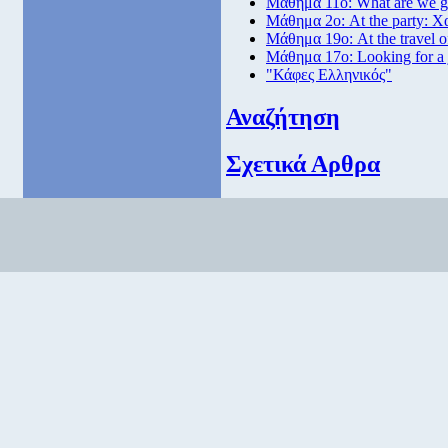
Μάθημα 11ο: What are we go
Μάθημα 2ο: At the party: Χ
Μάθημα 19ο: At the travel o
Μάθημα 17ο: Looking for a
"Κάφες Ελληνικός"
Αναζήτηση
Σχετικά Αρθρα