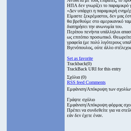
Αντίθετα με τους επιβάτες, το πρ
ΗΠΑ δεν γνωρίζει το παραμικρό γι
«Δεν υπάρχει η παραμικρή ενημέρ
Είμαστε ξεκρέμαστοι, δεν μας έσ
θα βρεθούμε στο αμερικανικό ταμε
διατηρήσει την ανωνυμία του.
Περίπου πενήντα υπάλληλοι απασχ
ως επιτόπιο προσωπικό. Θεωρείται
γραφεία (με πολύ λιγότερους υπα
Βγενόπουλος, ούτε άλλο στέλεχος 
Set as favorite
Trackback
(0)
TrackBack URI for this entry
Σχόλια
(0)
RSS feed Comments
Εμφάνιση/Απόκρυψη των σχολίω
Γράψτε σχόλιο
Εμφάνιση/Απόκρυψη φόρμας σχο
Πρέπει να συνδεθείτε για να στε
εάν δεν έχετε έναν.