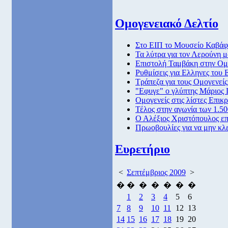
Ομογενειακό Δελτίο
Στο ΕΙΠ το Μουσείο Καβά
Τα λύτρα για τον Λερούνη 
Επιστολή Ταμβάκη στην Ο
Ρυθμίσεις για Ελληνες του 
Τράπεζα για τους Ομογενείς
"Εφυγε" ο γλύπτης Μάριος
Ομογενείς στις λίστες Επικρ
Τέλος στην αγωνία των 1.5
Ο Αλέξιος Χριστόπουλος επ
Πρωοβουλίες για να μην κλ
Ευρετήριο
<
Σεπτέμβριος 2009
>
�
�
�
�
�
�
�
1
2
3
4
5
6
7
8
9
10
11
12
13
14
15
16
17
18
19
20