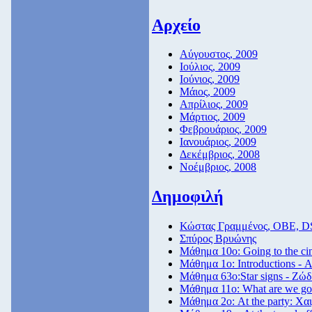
Αρχείο
Αύγουστος, 2009
Ιούλιος, 2009
Ιούνιος, 2009
Μάιος, 2009
Απρίλιος, 2009
Μάρτιος, 2009
Φεβρουάριος, 2009
Ιανουάριος, 2009
Δεκέμβριος, 2008
Νοέμβριος, 2008
Δημοφιλή
Κώστας Γραμμένος, ΟΒΕ, D
Σπύρος Βρυώνης
Μάθημα 10ο: Going to the c
Μάθημα 1ο: Introductions - 
Μάθημα 63ο:Star signs - Ζώδ
Μάθημα 11ο: What are we goi
Μάθημα 2ο: At the party: Χαι