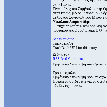
Υπήρξε ιδρυτικό μέλος της Ελληνι
στην Ιταλία.
Είναι μέλος του Συμβουλίου της 
στην Ιταλία, μέλος Συνδέσμου Λόρ
μέλος του Συντονιστικού Μεσογει
Νικόλαος Διαμαντίδης
Ο επιχειρηματίας Νικόλαος Διαμαντ
προέδρου της Ομοσπονδίας Ελλην
Set as favorite
Trackback
(0)
TrackBack URI for this entry
Σχόλια
(0)
RSS feed Comments
Εμφάνιση/Απόκρυψη των σχολίων
Γράψτε σχόλιο
Εμφάνιση/Απόκρυψη φόρμας σχολ
Πρέπει να συνδεθείτε για να στεί
εάν δεν έχετε έναν.