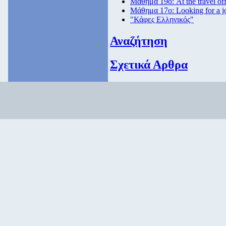
Μάθημα 19ο: At the travel off
Μάθημα 17ο: Looking for a 
"Κάφες Ελληνικός"
Αναζήτηση
Σχετικά Αρθρα