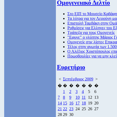
Ομογενειακό Δελτίο
Στο ΕΙΠ το Μουσείο Καβάφη
Τα λύτρα για τον Λερούνη μα
Επιστολή Ταμβάκη στην Ομ
Ρυθμίσεις για Ελληνες του Ε
Τράπεζα για τους Ομογενείς
"Εφυγε" ο γλύπτης Μάριος 
Ομογενείς στις λίστες Επικρα
Τέλος στην αγωνία των 1.50
Ο Αλέξιος Χριστόπουλος επι
Πρωοβουλίες για να μην κλε
Ευρετήριο
<
Σεπτέμβριος 2009
>
�
�
�
�
�
�
�
1
2
3
4
5
6
7
8
9
10
11
12
13
14
15
16
17
18
19
20
21
22
23
24
25
26
27
28
29
30