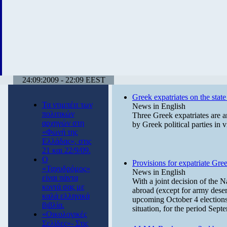
24:09:2009 - 22:09 EEST
Greek expatriates on the state
Τα ντιμπέιτ των
News in English
πολιτικών
Three Greek expatriates are a
αρχηγών στη
by Greek political parties in 
«Φωνή της
Ελλάδας», στις
21 και 22/9/09.
Ο
Provisions for expatriate Gre
«Ταχυδρόμος»
News in English
είναι πάντα
With a joint decision of the N
κοντά σας με
abroad (except for army deser
καλά ελληνικά
upcoming October 4 elections, 
βιβλία.
situation, for the period Sep
«Οικολογικές
Σελίδες»- Στις