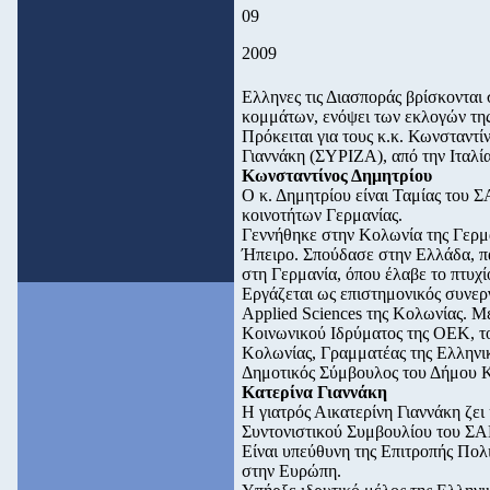
09
2009
Ελληνες τις Διασποράς βρίσκονται
κομμάτων, ενόψει των εκλογών τη
Πρόκειται για τους κ.κ. Κωνσταντί
Γιαννάκη (ΣΥΡΙΖΑ), από την Ιταλί
Κωνσταντίνος Δημητρίου
Ο κ. Δημητρίου είναι Ταμίας του
κοινοτήτων Γερμανίας.
Γεννήθηκε στην Κολωνία της Γερμα
Ήπειρο. Σπούδασε στην Ελλάδα, πα
στη Γερμανία, όπου έλαβε το πτυχ
Εργάζεται ως επιστημονικός συνερ
Applied Sciences της Κολωνίας. Μ
Κοινωνικού Ιδρύματος της ΟΕΚ, τ
Κολωνίας, Γραμματέας της Ελληνικ
Δημοτικός Σύμβουλος του Δήμου 
Κατερίνα Γιαννάκη
Η γιατρός Αικατερίνη Γιαννάκη ζει
Συντονιστικού Συμβουλίου του ΣΑ
Είναι υπεύθυνη της Επιτροπής Πο
στην Ευρώπη.