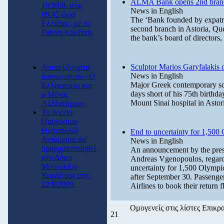
ALMA Bank opens 2nd branch
19/9/09, στις
News in English
09.45 ώρα
The ‘Bank founded by expatr
Ελλάδας, με το
second branch in Astoria, Que
Γιάννη Καλίτση.
the bank’s board of directors
Sculptor Marios Garyfalakis 
Αποτελέσματα
News in English
διαγωνισμού «Ο
Major Greek contemporary scul
Ελληνισμός και
days short of his 75th birthda
ο Μέγας
Mount Sinai hospital in Asto
Αλέξανδρος».
Το πρώτο
Παγκόσμιο
Θεσσαλικό
End to uncertainty for 1,500
Αντάμωμα θα
News in English
πραγματοποιηθεί
An announcement by the pres
στο Δήμο
Andreas Vgenopoulos, regardi
Μουζακίου
uncertainty for 1,500 Olympic
Καρδίτσας στις
after September 30. Passenger
22/8/2009.
Airlines to book their return fl
Ομογενείς στις λίστες Επικρα
21