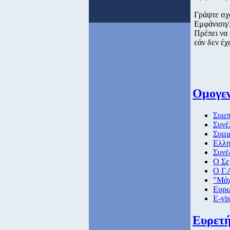
Γράψτε σχ
Εμφάνιση/
Πρέπει να
εάν δεν έχ
Ομογεν
Συμπ
Συνέ
Συμμ
Ελλη
Συνέ
Ο Σε
Ο Γ.
"Μάχ
Ευρω
E-vi
Ευρετή