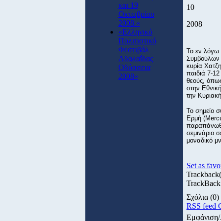
και 19
10
Οκτωβρίου
2008.»
2008
«Ελληνικό
Πολιτιστικό
Φεστιβάλ
Το εν λόγω 
Αδαλαΐδας
Συμβούλων 
κυρία Χατζ
Οδύσσεια
παιδιά 7-12
2008»
θεούς, όπω
στην Εθνική
την Κυριακή
Το σημείο σ
Ερμή (Mercu
παραπάνωθέμ
σεμινάριο σ
μοναδικό μν
Set as favo
Trackback
TrackBack 
Σχόλια
(0)
RSS feed 
Εμφάνιση/