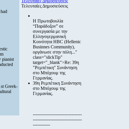
Τελευταίες Δημοσιεύσεις
Τελευταίες Δημοσιεύσεις
 had
Η Πρωτοβουλία
“Παράδοξον”
σε
συνεργασία με την
Ελληνογερμανική
Κοινότητα HBC
(Hellenic
Businnes Community),
estic
οργάνωσε στην πόλη..."
am
class="slickTip"
 pianist
target="_blank">Re: 39η
nducted
"Ρεμπέτικη" Συνάντηση
στο Μπόχουμ της
Γερμανίας.
39η Ρεμπέτικη Συνάντηση
1st Greek-
στο Μπόχουμ της
ultural
Γερμανίας.
----------------------------------
----------------------------------
------------