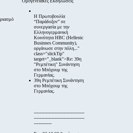
Ομογενειακές Εκδηλώσεις
Η Πρωτοβουλία
αριασμό
“Παράδοξον”
σε
συνεργασία με την
Ελληνογερμανική
Κοινότητα HBC
(Hellenic
Businnes Community),
οργάνωσε στην πόλη..."
class="slickTip"
target="_blank">Re: 39η
"Ρεμπέτικη" Συνάντηση
στο Μπόχουμ της
Γερμανίας.
39η Ρεμπέτικη Συνάντηση
στο Μπόχουμ της
Γερμανίας.
----------------------------------
----------------------------------
------------