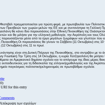
Φεστιβάλ πραγματοποιείται για πρώτη φορά, με πρωτοβουλία των Πολιτιστι
των Πρεσβειών των χωρών-μελών της ΕΕ και με συντονίστρια τη Γαλλική Π
ηασλάνη θα κάνει δύο παρουσιάσεις στην Εθνική Πινακοθήκη της Ουάσιγκτο
 ετών και θα μιλήσει για την ελληνική μυθολογία, την Ακρόπολη και τους Ολ
ς παρουσιάζονται μέσα από τα έργα μεγάλων ζωγράφων και γλυπτών που εκ
 Πινακοθήκη.Οι παρουσιάσεις θα γίνουν το Σάββατο (11 Οκτωβρίου) στις 10 
 (12 Οκτωβρίου) στις 11 το πρωί.
υνάντησης είναι στη Δυτική Πτέρυγα της Πινακοθήκης, στο σιντριβάνι με το 
ry Fountain).Την Τρίτη στις 14 Οκτωβρίου, η κυρία Χατζηασλάνη θα μιλήσει 
ατα σε Αμερικανικό δημόσιο σχολείο και το απόγευμα της ίδιας μέρας θακ
ε εκπαιδευτικούς για τη διδασκαλία της ελληνικήςμυθολογίας και της Ακρόπ
ημείο παγκόσμιας πολιτιστικήςκληρονομιάς σε πρωτοβάθμια σχολεία.
rite
(0)
URI for this entry
Comments
Απόκρυψη των σχολίων