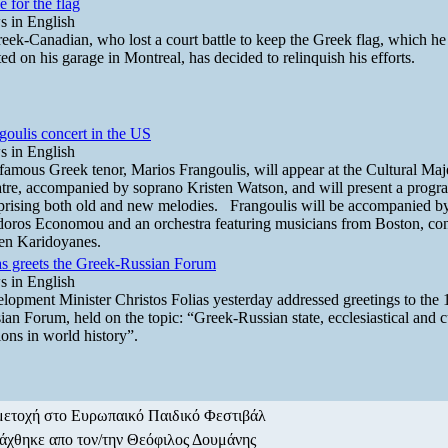
e for the flag
 in English
eek-Canadian, who lost a court battle to keep the Greek flag, which he
ted on his garage in Montreal, has decided to relinquish his efforts.
goulis concert in the US
 in English
famous Greek tenor, Marios Frangoulis, will appear at the Cultural Maj
tre, accompanied by soprano Kristen Watson, and will present a progr
rising both old and new melodies. Frangoulis will be accompanied by
oros Economou and an orchestra featuring musicians from Boston, co
en Karidoyanes.
as greets the Greek-Russian Forum
 in English
lopment Minister Christos Folias yesterday addressed greetings to the 
ian Forum, held on the topic: “Greek-Russian state, ecclesiastical and c
tions in world history”.
ετοχή στο Ευρωπαικό Παιδικό Φεστιβάλ
άχθηκε απο τον/την Θεόφιλος Δουμάνης