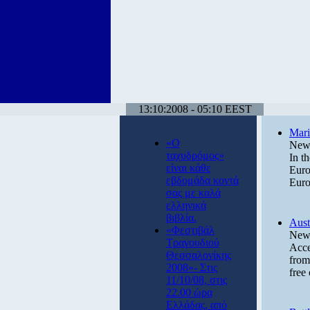
13:10:2008 - 05:10 EEST
Mari
«Ο
News
ταχυδρόμος»
In t
είναι κάθε
Euro
εβδομάδα κοντά
Euro
σας με καλά
ελληνικά
βιβλία.
Aust
«Φεστιβάλ
News
Τραγουδιού
Acce
Θεσσαλονίκης
from
2008»- Στις
free
11/10/08, στις
22.00 ώρα
Ελλάδας, από