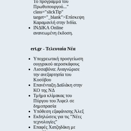
Το πρόγραμμα του
Πρωθυπουργού..."
class="slickTip"
target="_blank">Επίσκεψη
Καραμανλή στην Ινδία.
ΙΝΔΙΚΑ Online
ανανεωμένη έκδοση.
ert.gr - Τελευταία Νέα
Υποχρεωτική προσγείωση
ουγγρικού αεροσκάφους
Λισσαβόνα: Αναγνώρισε
την ανεξαρτησία του
Κοσόβου
Επανένταξη Δαϊλάκη στην
ΚΟ της ΝΔ
Τμήμα κλίμακας του
Πύργου του Άιφελ σε
δημοπρασία
Υπόθεση εξαφάνισης Άλεξ
Εκδηλώσεις για τις "Νέες
τεχνολογίες"
Επαφές Χατζηδάκη με