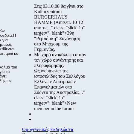
Στις
03.10.08
θα γίνει στο
Kulturzentrum
BURGERHAUS
HAMME
(Amtsstr. 10-12
από τις..." class="slickTip"
κών
target="_blank">39η
ροεδρία.Η
"Ρεμπέτικη" Συνάντηση
ν για
στο Μπόχουμ της
ύμπιους
τίθενται
Γερμανίας.
το πρωί και
Με χαρά ανακάλυψα αυτόν
τον χώρο συνάντησης και
πληροφόρησης.
άγαλμα του
Ως webmaster της
για τα
ιστοσελίδας του Συλλόγου
άνει
ολης ως
Ελλήνων Αυστραλών
Επαγγελματιών στο
Σύδνευ της Αυστραλίας..."
class="slickTip"
target="_blank">New
member in the forum
Ομογενειακές Εκδηλώσεις