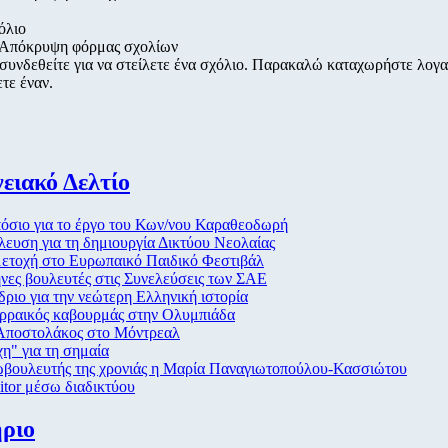
όλιο
Απόκρυψη φόρμας σχολίων
 συνδεθείτε για να στείλετε ένα σχόλιο. Παρακαλώ καταχωρήστε λογ
ετε έναν.
ειακό Δελτίο
όσιο για το έργο του Κων/νου Καραθεοδωρή
λευση για τη δημιουργία Δικτύου Νεολαίας
ετοχή στο Ευρωπαικό Παιδικό Φεστιβάλ
νες βουλευτές στις Συνελεύσεις των ΣΑΕ
δριο για την νεώτερη Ελληνική ιστορία
ρραικός καβουρμάς στην Ολυμπιάδα
Αποστολάκος στο Μόντρεαλ
η" για τη σημαία
βουλευτής της χρονιάς η Μαρία Παναγιωτοπούλου-Κασσιώτου
sitor μέσω διαδικτύου
ριο