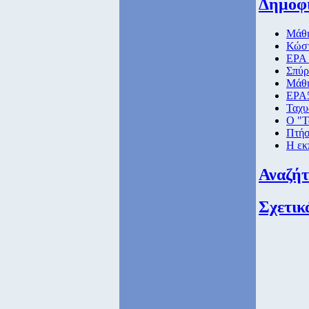
Δημοφ
Μάθη
Κώστ
ΕΡΑ 
Σπύρ
Μάθη
ΕΡΑ5
Ταχυ
Ο "Τ
Πτήσ
Η εκ
Αναζή
Σχετικ