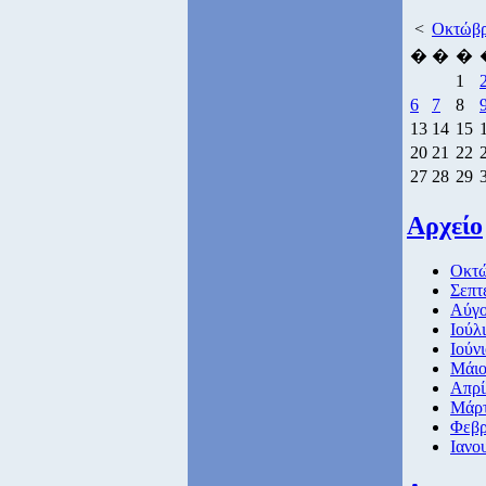
<
Οκτώβρ
�
�
�
1
6
7
8
13
14
15
20
21
22
27
28
29
Αρχείο
Οκτώ
Σεπτ
Αύγο
Ιούλ
Ιούν
Μάιο
Απρί
Μάρτ
Φεβρ
Ιανο