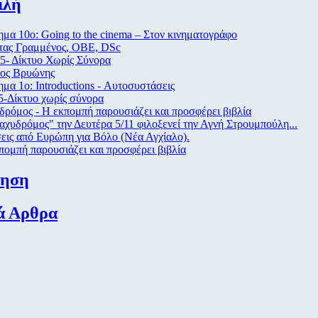
ιλή
μα 10ο: Going to the cinema – Στον κινηματογράφο
ας Γραμμένος, ΟΒΕ, DSc
5- Δίκτυο Χωρίς Σύνορα
ος Βρυώνης
μα 1ο: Introductions - Αυτοσυστάσεις
-Δίκτυο χωρίς σύνορα
δρόμος - Η εκπομπή παρουσιάζει και προσφέρει βιβλία
αχυδρόμος" την Δευτέρα 5/11 φιλοξενεί την Αγνή Στρουμπούλη...
εις από Eυρώπη για Βόλο (Νέα Αγχίαλο).
πομπή παρουσιάζει και προσφέρει βιβλία
τηση
ά Αρθρα