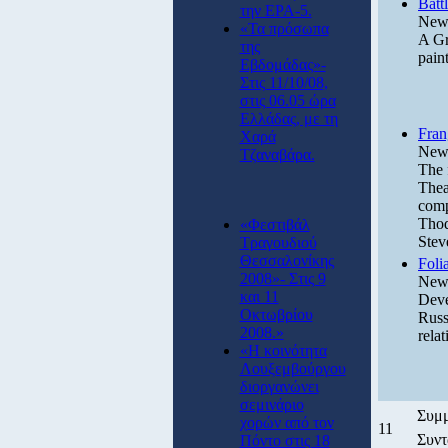
Battl
την ΕΡΑ-5.
News
«Τα πρόσωπα
A Gr
της
pain
Εβδομάδας»-
Στις 11/10/08,
στις 06.05 ώρα
Ελλάδας, με τη
Fran
Χαρά
News
Τζαναβάρα.
The 
Thea
comp
Thod
«Φεστιβάλ
Stev
Τραγουδιού
Θεσσαλονίκης
Foli
2008»- Στις 9
News
και 11
Deve
Οκτωβρίου
Russ
2008.»
rela
«Η κοινότητα
Λουξεμβούργου
διοργανώνει
σεμινάριο
Συμμ
χορών από τον
11
Συντ
Πόντο στις 18