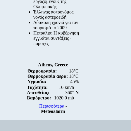
εργαζόμενους της
Ολυμπιακής
Έλληνας αστρονόμος
νονός αστεροειδή
Δύσκολη χρονιά για τον
τουρισμό το 2009
Πετραλιά: Η κυβέρνηση
εγγυάται συντάξεις -
παροχές
Athens, Greece
Θερμοκρασία:
18°C
Θερμοκρασία αερα:
18°C
Υγρασία:
45%
Ταχύτητα:
16 km/h
Απευθείας:
360°
N
Βαρόμετρο:
1020.0 mb
Περισσότερα
-
Meteoalarm