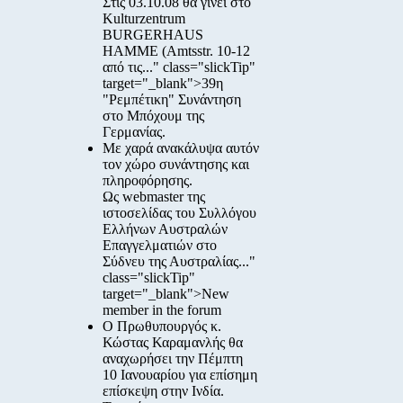
Στις
03.10.08
θα γίνει στο
Kulturzentrum
BURGERHAUS
HAMME
(Amtsstr. 10-12
από τις..." class="slickTip"
target="_blank">39η
"Ρεμπέτικη" Συνάντηση
στο Μπόχουμ της
Γερμανίας.
Με χαρά ανακάλυψα αυτόν
τον χώρο συνάντησης και
πληροφόρησης.
Ως webmaster της
ιστοσελίδας του Συλλόγου
Ελλήνων Αυστραλών
Επαγγελματιών στο
Σύδνευ της Αυστραλίας..."
class="slickTip"
target="_blank">New
member in the forum
Ο Πρωθυπουργός κ.
Κώστας Καραμανλής θα
αναχωρήσει την Πέμπτη
10 Ιανουαρίου για επίσημη
επίσκεψη στην Ινδία.