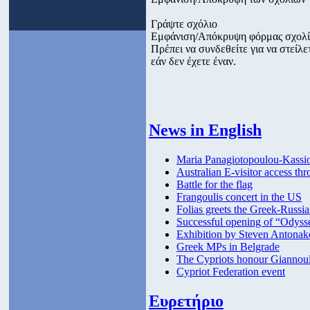
Γράψτε σχόλιο
Εμφάνιση/Απόκρυψη φόρμας σχολ
Πρέπει να συνδεθείτε για να στεί
εάν δεν έχετε έναν.
News in English
Maria Panagiotopoulou-Kassio
Australian E-visitor access thr
Battle for the flag
Frangoulis concert in the US
Folias greets the Greek-Russi
Successful opening of “Odyss
Exhibition by Steven Antonak
Greek MPs in Belgrade
The Cypriots honour Giannou
Cypriot Federation event
Ευρετήριο