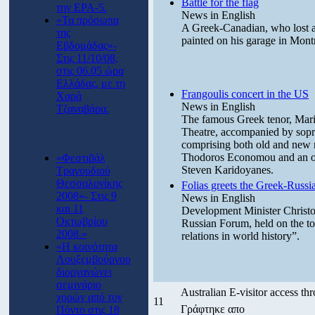
Battle for the flag
την ΕΡΑ-5.
News in English
«Τα πρόσωπα
A Greek-Canadian, who lost a 
της
painted on his garage in Montre
Εβδομάδας»-
Στις 11/10/08,
στις 06.05 ώρα
Ελλάδας, με τη
Frangoulis concert in the US
Χαρά
News in English
Τζαναβάρα.
The famous Greek tenor, Mario
Theatre, accompanied by sopr
comprising both old and new 
Thodoros Economou and an or
«Φεστιβάλ
Steven Karidoyanes.
Τραγουδιού
Θεσσαλονίκης
Folias greets the Greek-Russ
2008»- Στις 9
News in English
και 11
Development Minister Christos
Οκτωβρίου
Russian Forum, held on the top
2008.»
relations in world history”.
«Η κοινότητα
Λουξεμβούργου
διοργανώνει
σεμινάριο
Australian E-visitor access thr
χορών από τον
11
Γράφτηκε απο
Πόντο στις 18