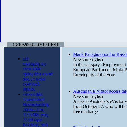
13:10:2008 - 07:10 EEST
Maria Panagiotopoulou-Kassi
«Ο
News in English
ταχυδρόμος»
In the category “Employment
είναι κάθε
European Parliament, Maria P
εβδομάδα κοντά
Eurodeputy of the Year.
σας με καλά
ελληνικά
βιβλία.
Australian E-visitor access th
«Φεστιβάλ
News in English
Τραγουδιού
Acces to Australia’s eVisitor 
Θεσσαλονίκης
from October 27, who will be a
2008»- Στις
free of charge.
11/10/08, στις
22.00 ώρα
Ελλάδας, από