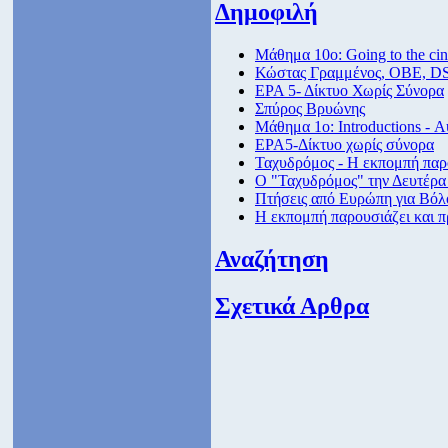
Δημοφιλή
Μάθημα 10ο: Going to the ci
Κώστας Γραμμένος, ΟΒΕ, D
ΕΡΑ 5- Δίκτυο Χωρίς Σύνορα
Σπύρος Βρυώνης
Μάθημα 1ο: Introductions - 
ΕΡΑ5-Δίκτυο χωρίς σύνορα
Ταχυδρόμος - Η εκπομπή παρο
Ο "Ταχυδρόμος" την Δευτέρα 
Πτήσεις από Eυρώπη για Βόλο
Η εκπομπή παρουσιάζει και π
Αναζήτηση
Σχετικά Αρθρα