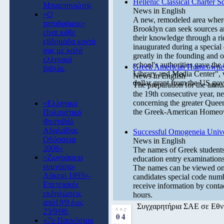
Hellenic Classical Charter S
Μπαμπηνιώτης
News in English
«Ο
A new, remodeled area where 
ταχυδρόμος»
Brooklyn can seek sources and
είναι κάθε
their knowledge through a ri
εβδομάδα κοντά
inaugurated during a special
σας με καλά
greatly in the founding and o
ελληνικά
school's authorities gave t
Greek American Homeowners
βιβλία.
Library and Media Center", 
News in English
dollar grant from the US go
The preparation for the annu
the 19th consecutive year, ne
concerning the greater Quee
«Ελληνικό
the Greek-American Homeow
Πολιτιστικό
Φεστιβάλ
Αδαλαΐδας
Successful Omogeneia Unive
Οδύσσεια
News in English
2008»
The names of Greek students
«Ζωγράφειο
education entry examination
γυμνάσιο-
The names can be viewed on 
Λύκειο 1893»-
candidates special code numb
Επετειακές
receive information by conta
εκδηλώσεις
hours.
από19/9 έως
Συγχαρητήρια ΣΑΕ σε Εθ
Aug
23/9/08.
04
«7o Παγκόσμιο