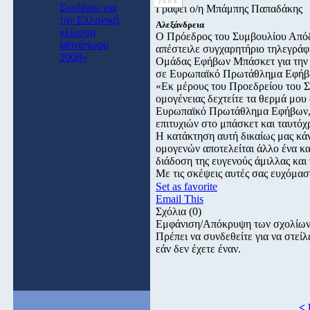
2008
Συνέδριο για
Γράφει ο/η Μπάμπης Παπαδάκης
την Ελληνική
Αλεξάνδρεια
γλώσσα
Ο Πρόεδρος του Συμβουλίου Απόδ
φθινόπωρο
απέστειλε συγχαρητήριο τηλεγράφη
2008»
Ομάδας Εφήβων Μπάσκετ για την 
σε Ευρωπαϊκό Πρωτάθλημα Εφήβων
«Εκ μέρους του Προεδρείου του 
ομογένειας δεχτείτε τα θερμά μου
Ευρωπαϊκό Πρωτάθλημα Εφήβων, π
επιτυχιών στο μπάσκετ και ταυτόχ
Η κατάκτηση αυτή δικαίως μας κάν
ομογενών αποτελείται άλλο ένα κα
διάδοση της ευγενούς άμιλλας και
Με τις σκέψεις αυτές σας ευχόμασ
Set as favorite
Email This
Σχόλια
(0)
Εμφάνιση/Απόκρυψη των σχολίω
Πρέπει να συνδεθείτε για να στε
εάν δεν έχετε έναν.
< 