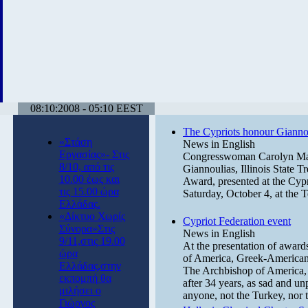
08:10:2008 - 05:10 EEST
The Cypriots honour Gianno
«Στάση
News in English
Εργασίας»- Στις
Congresswoman Carolyn Mal
8/10, από τις
Giannoulias, Illinois State T
10.00 έως και
Award, presented at the Cyp
τις 15.00 ώρα
Saturday, October 4, at the
Ελλάδας.
«Δίκτυο Χωρίς
Cypriot Federation event
Σύνορα»Στις
News in English
9/11,στις 19.00
At the presentation of awar
ώρα
of America, Greek-Americans
Ελλάδας,στην
The Archbishop of America, 
εκπομπή θα
after 34 years, as sad and un
μιλήσει ο
anyone, not the Turkey, nor 
Γιώργος