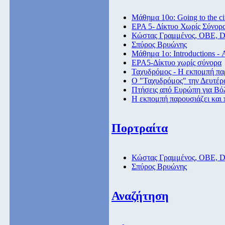
Μάθημα 10ο: Going to the c
ΕΡΑ 5- Δίκτυο Χωρίς Σύνορ
Κώστας Γραμμένος, ΟΒΕ, 
Σπύρος Βρυώνης
Μάθημα 1ο: Introductions -
ΕΡΑ5-Δίκτυο χωρίς σύνορα
Ταχυδρόμος - Η εκπομπή παρ
Ο "Ταχυδρόμος" την Δευτέρα
Πτήσεις από Eυρώπη για Βόλ
Η εκπομπή παρουσιάζει και 
Πορτραίτα
Κώστας Γραμμένος, ΟΒΕ, 
Σπύρος Βρυώνης
Αναζήτηση