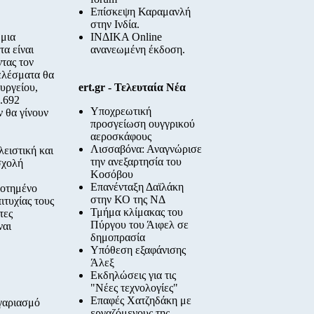
Επίσκεψη Καραμανλή
στην Ινδία.
θμια
ΙΝΔΙΚΑ Online
α είναι
ανανεωμένη έκδοση.
ντας τον
ελέσματα θα
υργείου,
ert.gr - Τελευταία Νέα
1.692
Υποχρεωτική
ν θα γίνουν
προσγείωση ουγγρικού
αεροσκάφους
Λισσαβόνα: Αναγνώρισε
λειστική και
την ανεξαρτησία του
σχολή
Κοσόβου
Επανένταξη Δαϊλάκη
δοτημένο
στην ΚΟ της ΝΔ
ιτυχίας τους
Τμήμα κλίμακας του
τες
Πύργου του Άιφελ σε
ναι
δημοπρασία
Υπόθεση εξαφάνισης
Άλεξ
Εκδηλώσεις για τις
"Νέες τεχνολογίες"
Επαφές Χατζηδάκη με
ογαριασμό
εργαζόμενους της