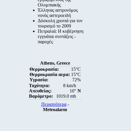
Ολυμπιακής
Έλληνας αστρονόμος
νονός αστεροειδή
Δύσκολη χρονιά για τον
τουρισμό το 2009
Πετραλιά: Η κυβέρνηση
εγγυάται συντάξεις -
παροχές
Athens, Greece
Θερμοκρασία:
15°C
Θερμοκρασία αερα:
15°C
Υγρασία:
72%
Ταχύτητα:
8 km/h
Απευθείας:
10°
N
Βαρόμετρο:
1019.0 mb
Περισσότερα
-
Meteoalarm