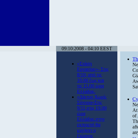
09:10:2008 - 04:10 EEST
Th
«Στάση
Ne
Εργασίας»- Στις
Co
8/10, από τις
Gi
10.00 έως και
Aw
τις 15.00 ώρα
Sa
Ελλάδας.
«Δίκτυο Χωρίς
Cy
Σύνορα»Στις
Ne
9/11,στις 19.00
At
ώρα
of
Ελλάδας,στην
Th
εκπομπή θα
af
μιλήσει ο
an
Γιώργος