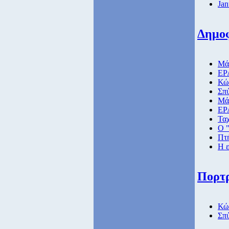
Jan
Δημο
Μάθ
ΕΡΑ
Κώ
Σπ
Μάθ
ΕΡ
Ταχ
Ο "
Πτή
Η ε
Πορτ
Κώ
Σπ