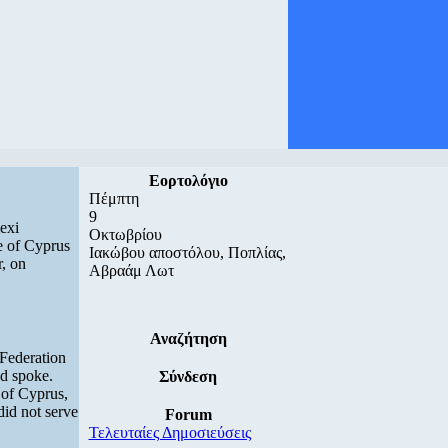
Εορτολόγιο
Πέμπτη
9
exi
Οκτωβρίου
ce of Cyprus
Ιακώβου αποστόλου, Ποπλίας,
, on
Αβραάμ Λωτ
Αναζήτηση
 Federation
d spoke.
Σύνδεση
 of Cyprus,
did not serve
Forum
Τελευταίες Δημοσιεύσεις