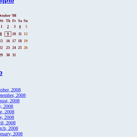
ctober ’08
We
Th
Fr
Sa
Su
1
2
3
4
5
8
9
10
11
12
15
16
17
18
19
22
23
24
25
26
29
30
31
ο
ober, 2008
tember, 2008
ust, 2008
y, 2008
e, 2008
y, 2008
il, 2008
rch, 2008
ruary, 2008