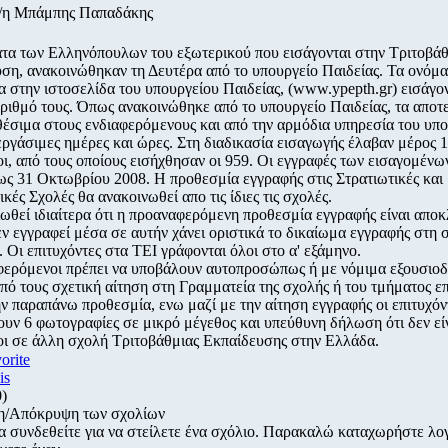
ο/η Μπάμπης Παπαδάκης
τα των Ελληνόπουλων του εξωτερικού που εισάγονται στην Τριτοβά
ση, ανακοινώθηκαν τη Δευτέρα από το υπουργείο Παιδείας. Τα ονόματ
α στην ιστοσελίδα του υπουργείου Παιδείας, (www.ypepth.gr) εισάγο
ριθμό τους. Όπως ανακοινώθηκε από το υπουργείο Παιδείας, τα αποτ
αθέσιμα στους ενδιαφερόμενους και από την αρμόδια υπηρεσία του υπο
 εργάσιμες ημέρες και ώρες. Στη διαδικασία εισαγωγής έλαβαν μέρος 
ι, από τους οποίους εισήχθησαν οι 959. Οι εγγραφές των εισαγομένω
ως 31 Οκτωβρίου 2008. Η προθεσμία εγγραφής στις Στρατιωτικές και
κές Σχολές θα ανακοινωθεί απο τις ίδιες τις σχολές.
ωθεί ιδιαίτερα ότι η προαναφερόμενη προθεσμία εγγραφής είναι αποκ
εν εγγραφεί μέσα σε αυτήν χάνει οριστικά το δικαίωμα εγγραφής στη 
ς. Οι επιτυχόντες στα ΤΕΙ γράφονται όλοι στο α' εξάμηνο.
φερόμενοι πρέπει να υποβάλουν αυτοπροσώπως ή με νόμιμα εξουσιο
ό τους σχετική αίτηση στη Γραμματεία της σχολής ή του τμήματος επ
ν παραπάνω προθεσμία, ενω μαζί με την αίτηση εγγραφής οι επιτυχόν
υν 6 φωτογραφίες σε μικρό μέγεθος και υπεύθυνη δήλωση ότι δεν εί
ι σε άλλη σχολή Τριτοβάθμιας Εκπαίδευσης στην Ελλάδα.
vorite
is
0)
η/Απόκρυψη των σχολίων
α συνδεθείτε για να στείλετε ένα σχόλιο. Παρακαλώ καταχωρήστε λ