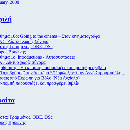
uary, 2008
φιλή
ημα 10ο: Going to the cinema – Στον κινηματογράφο
 5- Δίκτυο Χωρίς Σύνορα
στας Γραμμένος, ΟΒΕ, DSc
ύρος Βρυώνης
ημα 1ο: Introductions - Αυτοσυστάσεις
Α5-Δίκτυο χωρίς σύνορα
υδρόμος - Η εκπομπή παρουσιάζει και προσφέρει βιβλία
Ταχυδρόμος" την Δευτέρα 5/11 φιλοξενεί την Αγνή Στρουμπούλη...
σεις από Eυρώπη για Βόλο (Νέα Αγχίαλο).
κπομπή παρουσιάζει και προσφέρει βιβλία
ραίτα
στας Γραμμένος, ΟΒΕ, DSc
ύρος Βρυώνης