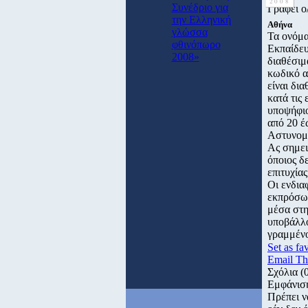
2008
Συνέδριο για
Γράφει 
την Ελληνική
Αθήνα
γλώσσα
Τα ονόμα
φθινόπωρο
Εκπαίδευ
2008»
διαθέσιμ
κωδικό α
είναι δι
κατά τις
υποψήφιο
από 20 έ
Αστυνομι
Ας σημει
όποιος δ
επιτυχία
Οι ενδια
εκπρόσωπ
μέσα στη
υποβάλλο
γραμμένο
Set as fa
Email Th
Σχόλια
(
Εμφάνισ
Πρέπει ν