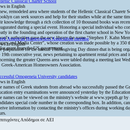
llenic Classical Charter School
ws in English
new, remodeled area where students of the Hellenic Classical Charetr S
ooklyn can seek sources and help for their studies while at the same tim
eir knowledge through a rich collection of 10 thousand books was recen
augurated during a special event. Honoring a special individual who con
eatly in the founding and operation of the first charter school in New Yo
hool's authorities gave the new library the name "Stephen F. Kahn Mem
eek American Homeowners Association meeting
brary and Media Center", whose creation was made possible by a 350 
ws in English
llar grant from the US government.
e preparation for the annual Thanksgiving Day dinner-that is being org
e 19th consecutive year, news pertaining to apartment rental prices and i
ncerning the greater Queens area were tabled during a meeting last We
e Greek-American Homeowners Association.
ccessful Omogeneia University candidates
ws in English
e names of Greek students from abroad who successfully passed the Gre
ucation entry examinations were announced yesterday by the Education 
e names can be viewed on the ministry's website at www.ypepth.gr by 
ndidates special code number in the corresponding box. In addition, ca
ceive information by contacting the ministry's offices during working d
urs.
πιτυχόντες Απόδημοι σε ΑΕΙ