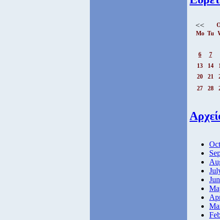
<<
O
Mo
Tu
6
7
13
14
20
21
27
28
Αρχεί
Oct
Sep
Aug
Jul
Jun
Ma
Apr
Ma
Feb