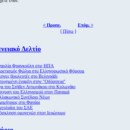
χετε έναν.
< Προηγ.
Επόμ. >
[ Πίσω ]
νειακό Δελτίο
ναυλία Φραγκούλη στις ΗΠΑ
ιρετισμός Φώλια στο Ελληνορωσικό Φόρουμ
ηνες βουλευτές στο Βελιγράδι
τυχημένη έναρξη στην "Οδύσσεια"
γα του Στήβεν Αντωνάκου στο Κολωνάκι
ίσχυση του Ελληνισμού στον Παναμά
λλακωνικό Συνέδριο Νέων
ημήτριος στο Φανάρι
νεολαίοι του ΣΑΕ
όσκληση ομογενών στον Ιερώνυμο
ήριο