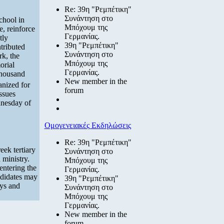
Re: 39η "Ρεμπέτικη"
Συνάντηση στο
chool in
Μπόχουμ της
e, reinforce
Γερμανίας.
tly
39η "Ρεμπέτικη"
tributed
Συνάντηση στο
rk, the
Μπόχουμ της
orial
Γερμανίας.
thousand
New member in the
anized for
forum
ssues
dnesday of
Ομογενειακές Εκδηλώσεις
Re: 39η "Ρεμπέτικη"
ek tertiary
Συνάντηση στο
ministry.
Μπόχουμ της
entering the
Γερμανίας.
ndidates may
39η "Ρεμπέτικη"
ays and
Συνάντηση στο
Μπόχουμ της
Γερμανίας.
New member in the
forum