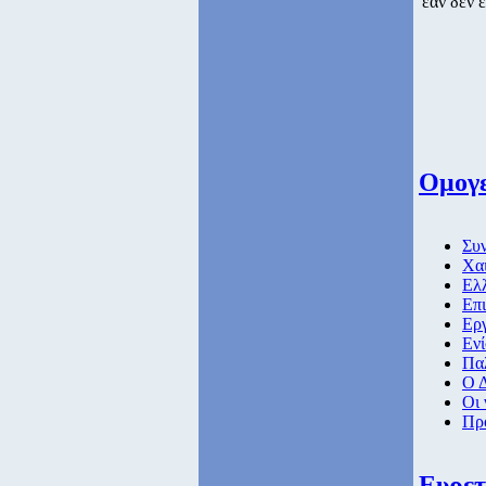
εάν δεν έ
Ομογε
Συ
Χα
Ελλ
Επι
Ερ
Εν
Πα
Ο Δ
Οι 
Πρ
Ευρετ