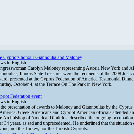
e Cypriots honour Giannoulia and Maloney
ws in English
ngresswoman Carolyn Maloney representing Astoria New York and Al
annoulias, Illinois State Treasurer were the recipients of the 2008 Justi
ard, presented at the Cyprus Federation of America Testimonial Dinner
turday, October 4, at the Terrace On The Park in New York.
priot Federation event
ws in English
 the presentation of awards to Maloney and Giannoulias by the Cyprus
 America, Greek-Americans and Cypriot-American officials attended an
e Archbishop of America, Dimitrios, described the ongoing occupation
ter 34 years, as sad and unprecedented. He underlined that the situation 
yone, not the Turkey, nor the Turkish-Cypriots.