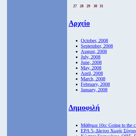
27
28
29
30
31
Αρχείο
October, 2008
September, 2008
August, 2008
July, 2008
June, 2008
May, 2008
April, 2008
March, 2008
February, 2008
January, 2008
Δημοφιλή
Μάθημα 10ο: Going to the 
ΕΡΑ 5- Δίκτυο Χωρίς Σύνορ