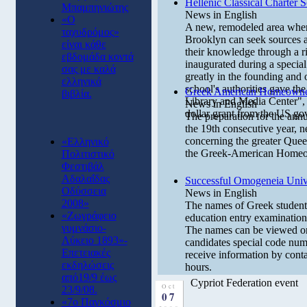
Hellenic Classical Charter 
Μπαμπηνιώτης
News in English
«Ο
A new, remodeled area where
ταχυδρόμος»
Brooklyn can seek sources an
είναι κάθε
their knowledge through a r
εβδομάδα κοντά
inaugurated during a specia
σας με καλά
greatly in the founding and 
ελληνικά
school's authorities gave t
Greek American Homeowner
βιβλία.
Library and Media Center",
News in English
dollar grant from the US go
The preparation for the ann
the 19th consecutive year, n
concerning the greater Quee
«Ελληνικό
the Greek-American Homeow
Πολιτιστικό
Φεστιβάλ
Αδαλαΐδας
Successful Omogeneia Unive
Οδύσσεια
News in English
2008»
The names of Greek students
«Ζωγράφειο
education entry examination
γυμνάσιο-
The names can be viewed on 
Λύκειο 1893»-
candidates special code num
Επετειακές
receive information by conta
εκδηλώσεις
hours.
από19/9 έως
Cypriot Federation event
Oct
23/9/08.
07
«7o Παγκόσμιο