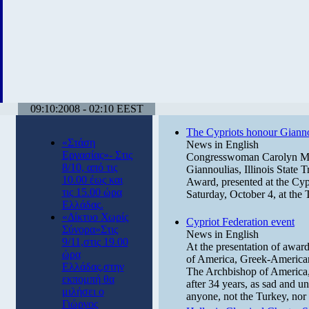
09:10:2008 - 02:10 EEST
The Cypriots honour Giann
«Στάση
News in English
Εργασίας»- Στις
Congresswoman Carolyn Mal
8/10, από τις
Giannoulias, Illinois State 
10.00 έως και
Award, presented at the Cyp
τις 15.00 ώρα
Saturday, October 4, at the
Ελλάδας.
«Δίκτυο Χωρίς
Cypriot Federation event
Σύνορα»Στις
News in English
9/11,στις 19.00
At the presentation of awar
ώρα
of America, Greek-American
Ελλάδας,στην
The Archbishop of America, 
εκπομπή θα
after 34 years, as sad and u
μιλήσει ο
anyone, not the Turkey, nor
Γιώργος