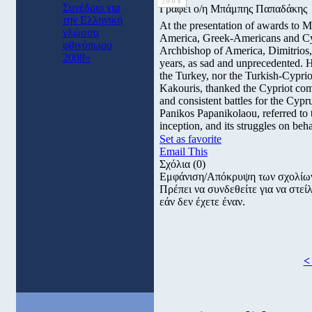
2008
Συνέδριο για
Γράφει ο/η Μπάμπης Παπαδάκης
την Ελληνική
At the presentation of awards to 
γλώσσα
America, Greek-Americans and Cyp
φθινόπωρο
Archbishop of America, Dimitrios,
2008»
years, as sad and unprecedented. H
the Turkey, nor the Turkish-Cypri
Kakouris, thanked the Cypriot com
and consistent battles for the Cypr
Panikos Papanikolaou, referred to t
inception, and its struggles on beh
Set as favorite
Email This
Σχόλια
(0)
Εμφάνιση/Απόκρυψη των σχολίω
Πρέπει να συνδεθείτε για να στε
εάν δεν έχετε έναν.
<