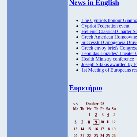
News in English
The Cypriots honour Gianno
Cypriot Federation event
Hellenic Classical Charter S
Greek American Homeowners
Successful Omogeneia Unive
Greek envoy briefs Congres
Leonidas Loizides’ Theater
Health Ministry conference
Joseph Sifakis awarded by F
1st Meeting of Europeans res
Ευρετήριο
<<
October ’08
Mo
Tu
We
Th
Fr
Sa
Su
1
2
3
4
5
6
7
8
9
10
11
12
13
14
15
16
17
18
19
20
21
22
23
24
25
26