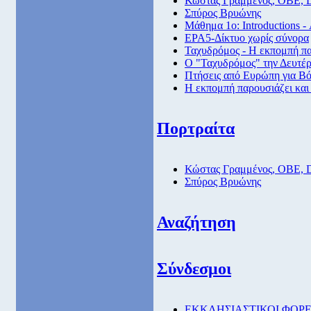
Κώστας Γραμμένος, ΟΒΕ, 
Σπύρος Βρυώνης
Μάθημα 1ο: Introductions -
ΕΡΑ5-Δίκτυο χωρίς σύνορα
Ταχυδρόμος - Η εκπομπή πα
Ο "Ταχυδρόμος" την Δευτέρα
Πτήσεις από Eυρώπη για Βό
Η εκπομπή παρουσιάζει και
Πορτραίτα
Κώστας Γραμμένος, ΟΒΕ, 
Σπύρος Βρυώνης
Αναζήτηση
Σύνδεσμοι
EKKΛΗΣΙΑΣΤΙΚΟΙ ΦΟΡΕ