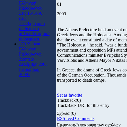
Ελληνική
01
Ραδιοφωνία-
Στις 16/1/09,
2009
στις
11.00,ημερίδα
με θέμα τα
The Athens Prefecture held an event o
πολυπολιτισμικά
Greek Jews and the Holocaust. Among o
ραδιόφωνα.
that the event constituted a day of mem
«70 Χρόνια
"The Holocaust," he said, "was a funda
Ελληνική
government and opposition MPs attende
Ραδιοφωνία,
Communications minister Evripidis Styl
Ζάππειο
Varvitsiotis and Athens Mayor Nikitas
Δεκέμβρη 2008-
Ιανουάριος
In Greece, the drama of Greek Jews con
2009»
of the German Occupation. Thousands 
transported to death camps.
Set as favorite
Trackback
(0)
TrackBack URI for this entry
Σχόλια
(0)
RSS feed Comments
Εμφάνιση/Απόκρυψη των σχολίων