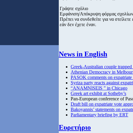
Γράψτε σχόλιο
Εμφάνιση/Απόκρυψη φόρμας σχολίω
Πρέπει να συνδεθείτε για να στείλετ
εάν δεν έχετε έναν.
News in English
Greek-Australian couple trapped i
Athenian Democracy in Melbour
PASOK comments on expatriate 
Syriza party reacts against expatr
“ANAMNISEIS ” in Chicago
Greek art exhibit at Sotheby’s
Pan-European conference of Paso
Draft bill on expatriate vote app
Bakoyannis’ statements on expatr
Parliamentary briefing by ERT
Ευρετήριο