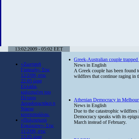
13:02:2009 - 05:02 EET
Greek-Australian couple trapped i
«Ζωντανή
News in English
Γραμμή»- Στις
A Greek couple has been found to
12/2/09, στις
wildfires that continue raging in t
22.05 ώρα
Ελλάδα,
καλεσμένη του
Πέτρου
Athenian Democracy in Melbour
Δουρδουμπάκη η
News in English
Νάσια
Due to the catastrophic wildfires 
κονιτοπούλου.
Democracy speaks with its epigra
«Πολιτισμού
March instead of February.
Εγκώμιον»- Στις
11/2/09, στις
13.05 ώρα