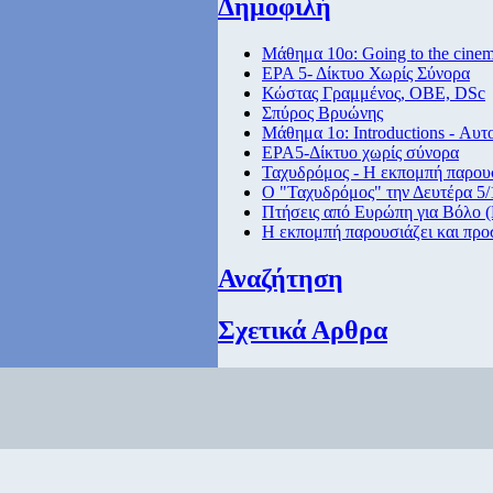
Δημοφιλή
Μάθημα 10ο: Going to the cine
ΕΡΑ 5- Δίκτυο Χωρίς Σύνορα
Κώστας Γραμμένος, ΟΒΕ, DSc
Σπύρος Βρυώνης
Μάθημα 1ο: Introductions - Αυτ
ΕΡΑ5-Δίκτυο χωρίς σύνορα
Ταχυδρόμος - Η εκπομπή παρουσ
Ο "Ταχυδρόμος" την Δευτέρα 5/1
Πτήσεις από Eυρώπη για Βόλο (
Η εκπομπή παρουσιάζει και προ
Αναζήτηση
Σχετικά Αρθρα