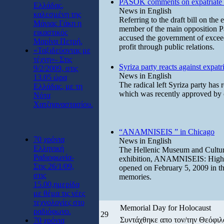
PASOK comments on expatriate 
Ελλάδας,
News in English
καλεσμένη της
Referring to the draft bill on th
Μάγιας Γάκη η
member of the main opposition Pa
εικαστικός
accused the government of exceedi
Μαρίνα Πετρή.
profit through public relations.
«Ταξιδεύοντας με
τέχνη»- Στις
Syriza party reacts against expatr
9/2/2009, στις
News in English
13.05 ώρα
The radical left Syriza party has 
Ελλάδας, με τη
which was recently approved by 
Νότα
Χατζηαναστασίου.
“ANAMNISEIS ” in Chicago
70 χρόνια
News in English
Ελληνική
The Hellenic Museum and Cultura
Ραδιοφωνία-
exhibition, ANAMNISEIS: Highli
Στις 26/1/09,
opened on February 5, 2009 in th
στις
memories.
15.00,ημερίδα
με θέμα τις νέες
τεχνολογίες στο
Memorial Day for Holocaust
ραδιόφωνο.
29
Συντάχθηκε απο τον/την Θεόφι
70 χρόνια