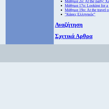
Μάθημα 2ο: At the party: Χ
Μάθημα 17ο: Looking for a
Μάθημα 19ο: At the travel o
"Κάφες Ελληνικός"
Αναζήτηση
Σχετικά Αρθρα