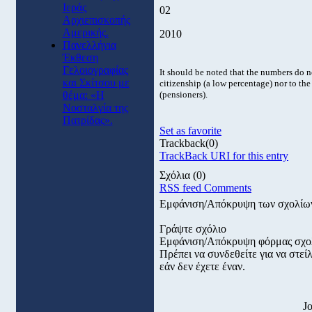
Ιεράς
02
Αρχιεπισκοπής
Αμερικής.
2010
Πανελλήνια
Έκθεση
Γελοιογραφίας
It should be noted that the numbers do 
και Σκίτσου με
citizenship (a low percentage) nor to the
θέμα: «Η
(pensioners).
Νοσταλγία της
Πατρίδας».
Set as favorite
Trackback
(0)
TrackBack URI for this entry
Σχόλια
(0)
RSS feed Comments
Εμφάνιση/Απόκρυψη των σχολίω
Γράψτε σχόλιο
Εμφάνιση/Απόκρυψη φόρμας σχο
Πρέπει να συνδεθείτε για να στε
εάν δεν έχετε έναν.
J