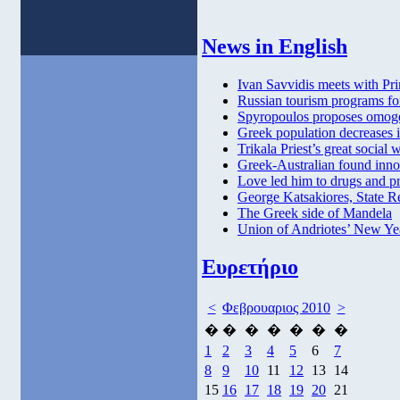
News in English
Ivan Savvidis meets with Pr
Russian tourism programs fo
Spyropoulos proposes omog
Greek population decreases 
Trikala Priest’s great socia
Greek-Australian found inno
Love led him to drugs and p
George Katsakiores, State 
The Greek side of Mandela
Union of Andriotes’ New Yea
Ευρετήριο
<
Φεβρουαριος 2010
>
�
�
�
�
�
�
�
1
2
3
4
5
6
7
8
9
10
11
12
13
14
15
16
17
18
19
20
21