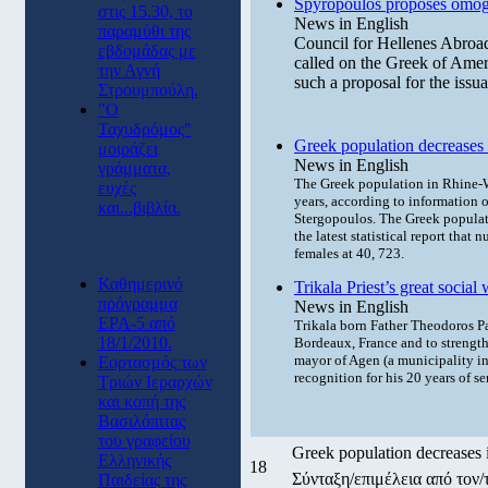
Spyropoulos proposes omog
στις 15.30, το
News in English
παραμύθι της
Council for Hellenes Abroa
εβδομάδας με
called on the Greek of Ameri
την Αγνή
such a proposal for the iss
Στρουμπούλη.
"Ο
Ταχυδρόμος"
Greek population decreases
μοιράζει
News in English
γράμματα,
The Greek population in Rhine-W
ευχές
years, according to information of
και...βιβλία.
Stergopoulos.
The Greek populati
the latest statistical report that
females at 40, 723.
Καθημερινό
Trikala Priest’s great socia
πρόγραμμα
News in English
ΕΡΑ-5 από
Trikala born Father Theodoros Pap
18/1/2010.
Bordeaux, France and to strength
mayor of Agen (a municipality i
Εορτασμός των
recognition for his 20 years of s
Τριών Ιεραρχών
και κοπή της
Βασιλόπιτας
του γραφείου
Greek population decreases 
Ελληνικής
18
Σύνταξη/επιμέλεια από τον
Παιδείας της