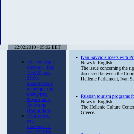
22:02:2010 - 05:02 EET
Ivan Savvidis meets with Pr
«Δίκτυο χωρίς
News in English
σύνορα»- Στις
The issue concerning the rig
19/2/10, στις
discussed between the Coord
21.00,
Hellenic Parliament, Ivan S
καλεσμένος ο
αναπληρωτής
καθηγητής
Russian tourism programs f
Ψυχιατρικής
News in English
Δημήτρης
The Hellenic Culture Center
Πλουμπίδης.
Greece.
«Στις ίλινες,
στις
μπίλινες…»-
Στις 21/2/10,