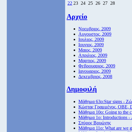
22
23
24
25
26
27
28
Αρχείο
Νοεμβριος, 2009
Αυγουστος, 2009
Ιουλιος, 2009
Ιουνιος, 2009
Μαιος, 2009
Απριλιος, 2009
Μαρτιος, 2009
Φεβρουαριος, 2009
Ιανουαριος, 2009
Δεκεμβριος, 2008
Δημοφιλή
Μάθημα 63ο:Star signs - Ζώ
Κώστας Γραμμένος, ΟΒΕ, 
Μάθημα 10ο: Going to the 
Μάθημα 1ο: Introductions -
Σπύρος Βρυώνης
Μάθημα 11ο: What are we go