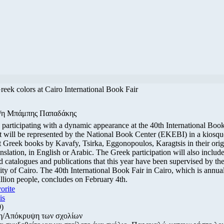
reek colors at Cairo International Book Fair
ο/η Μπάμπης Παπαδάκης
 participating with a dynamic appearance at the 40th International Book
t will be represented by the National Book Center (EKEBI) in a kiosq
t Greek books by Kavafy, Tsirka, Eggonopoulos, Karagtsis in their orig
anslation, in English or Arabic. The Greek participation will also include
 catalogues and publications that this year have been supervised by th
 of Cairo. The 40th International Book Fair in Cairo, which is annual
llion people, concludes on February 4th.
vorite
is
0)
η/Απόκρυψη των σχολίων