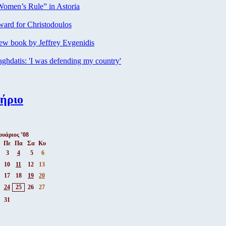
omen’s Rule” in Astoria
ard for Christodoulos
w book by Jeffrey Evgenidis
ghdatis: 'I was defending my country'
ήριο
ουάριος ’08
Πε
Πα
Σα
Κυ
3
4
5
6
10
11
12
13
17
18
19
20
24
25
26
27
31