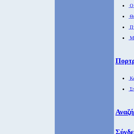
Ο 
Θέ
Πτ
Μά
Πορτ
Κώ
Σπ
Αναζ
Σύνδε