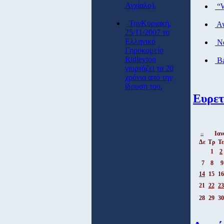
Αγχίαλο).
“W
ΤηνΚυριακή,
Aw
25/11/2007 το
Ελληνικό
Ne
Γηροκομείο
Ridleyton
Ba
γιορτάζει τα 20
χρόνια από την
ίδρυση του.
Ευρετ
Ιαν
<<
Δε
Τρ
Τε
1
2
7
8
9
14
15
16
21
22
23
28
29
30