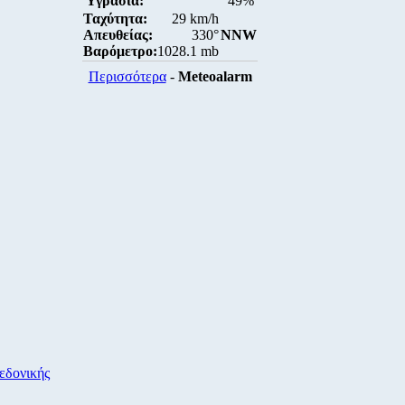
Υγρασία:
49%
Ταχύτητα:
29 km/h
Απευθείας:
330°
NNW
Βαρόμετρο:
1028.1 mb
Περισσότερα
-
Meteoalarm
εδονικής