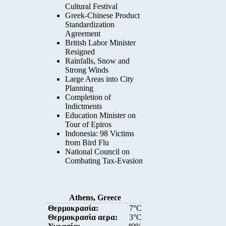
Cultural Festival
Greek-Chinese Product
Standardization
Agreement
British Labor Minister
Resigned
Rainfalls, Snow and
Strong Winds
Large Areas into City
Planning
Completion of
Indictments
Education Minister on
Tour of Epiros
Indonesia: 98 Victims
from Bird Flu
National Council on
Combating Tax-Evasion
Athens, Greece
Θερμοκρασία:
7°C
Θερμοκρασία αερα:
3°C