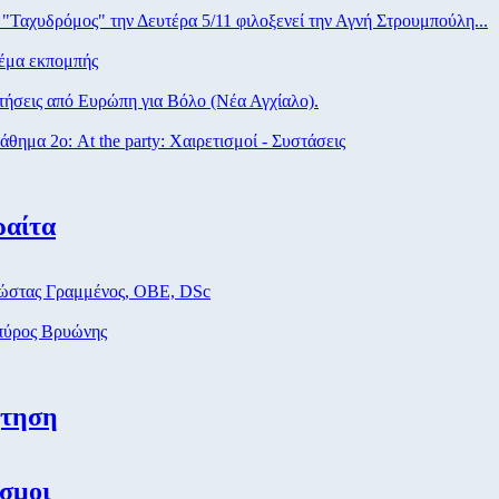
"Ταχυδρόμος" την Δευτέρα 5/11 φιλοξενεί την Αγνή Στρουμπούλη...
μα εκπομπής
ήσεις από Eυρώπη για Βόλο (Νέα Αγχίαλο).
θημα 2ο: At the party: Χαιρετισμοί - Συστάσεις
ραίτα
στας Γραμμένος, ΟΒΕ, DSc
ύρος Βρυώνης
ήτηση
σμοι