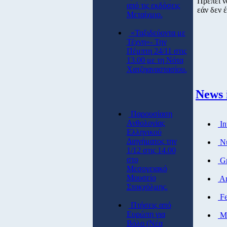
Πρέπει ν
από τις εκδόσεις
εάν δεν έ
Μεταίχμιο.
«Ταξιδεύοντα με
Τέχνη»- Την
Πέμπτη 24/11 στις
13.00 με τη Νότα
Χατζηαναστασίου.
News 
Παρουσίαση
Ανθολογίας
In
Ελληνικού
Διηγήματος την
Nu
1/12 στις 14.00
στο
Gr
Μεσογειακό
Μουσείο
Ar
Στοκχόλμης.
Fe
Πτήσεις από
Eυρώπη για
Ma
Βόλο (Νέα