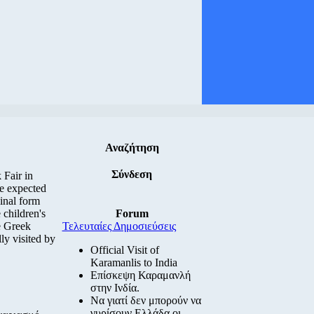
Αναζήτηση
Σύνδεση
 Fair in
ue expected
inal form
 children's
Forum
e Greek
Τελευταίες Δημοσιεύσεις
ly visited by
Official Visit of
Karamanlis to India
Επίσκεψη Καραμανλή
στην Ινδία.
Να γιατί δεν μπορούν να
γυρίσουν Ελλάδα οι