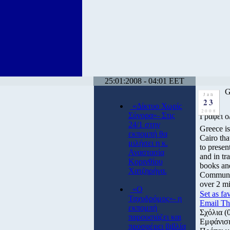
25:01:2008 - 04:01 EET
G
Jan
23
«Δίκτυο Χωρίς
2008
Σύνορα»- Στις
Γράφει 
24/1 στην
Greece is
εκπομπή θα
Cairo tha
μιλήσει η κ.
to presen
Αναστασία
and in tr
Κορινθίου
books and
Χατζηρήγα.
Community
over 2 mi
«Ο
Set as fa
Ταχυδρόμος»- η
Email Th
εκπομπή
Σχόλια
(
παρουσιάζει και
Εμφάνισ
προσφέρει βιβλία