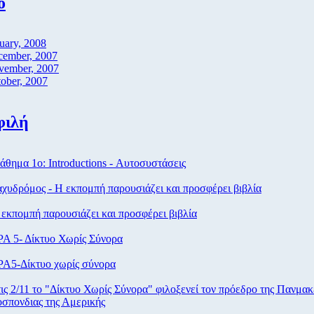
ο
uary, 2008
cember, 2007
vember, 2007
ober, 2007
φιλή
θημα 1ο: Introductions - Αυτοσυστάσεις
χυδρόμος - Η εκπομπή παρουσιάζει και προσφέρει βιβλία
εκπομπή παρουσιάζει και προσφέρει βιβλία
Α 5- Δίκτυο Χωρίς Σύνορα
Α5-Δίκτυο χωρίς σύνορα
ις 2/11 το "Δίκτυο Χωρίς Σύνορα" φιλοξενεί τον πρόεδρο της Πανμακ
σπονδιας της Αμερικής