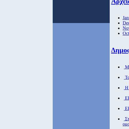
Αρχεί
Jan
De
No
Oct
Δημο
Μά
Τα
Η 
ΕΡ
ΕΡ
Στ
ομο