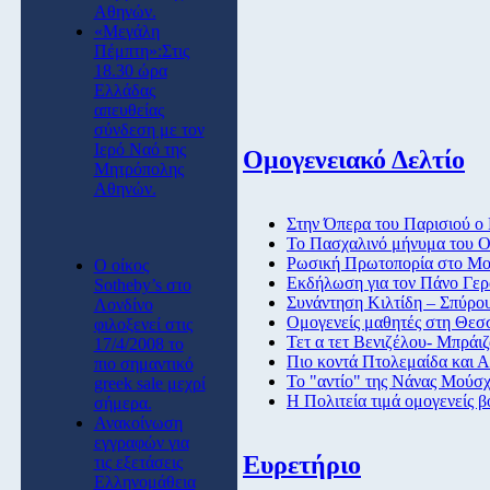
Αθηνών.
«Μεγάλη
Πέμπτη»:Στις
18.30 ώρα
Ελλάδας
απευθείας
σύνδεση με τον
Ιερό Ναό της
Ομογενειακό Δελτίο
Μητρόπολης
Αθηνών.
Στην Όπερα του Παρισιού ο
Το Πασχαλινό μήνυμα του Ο
Ρωσική Πρωτοπορία στο Μο
O οίκος
Εκδήλωση για τον Πάνο Γε
Sotheby’s στο
Συνάντηση Κιλτίδη – Σπύρο
Λονδίνο
Ομογενείς μαθητές στη Θεσ
φιλοξενεί στις
Τετ α τετ Βενιζέλου- Μπράι
17/4/2008 το
Πιο κοντά Πτολεμαίδα και Α
πιο σημαντικό
Το "αντίο" της Νάνας Μούσ
greek sale μεχρί
Η Πολιτεία τιμά ομογενείς β
σήμερα.
Ανακοίνωση
εγγραφών για
Ευρετήριο
τις εξετάσεις
Ελληνομάθεια