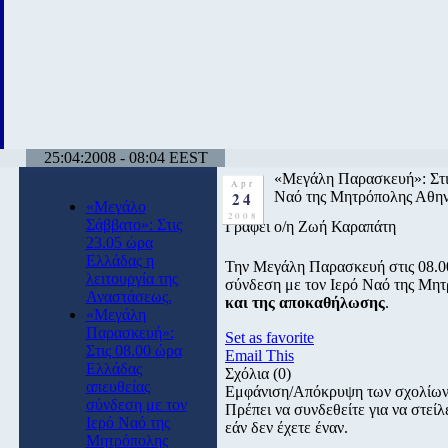
25:04:2008 - 08:04 EEST
«Μεγάλη Παρασκευή»: Στις
Apr
24
Ναό της Μητρόπολης Αθη
«Μεγάλο
2008
Σάββατο»: Στις
Γράφει ο/η Ζωή Καραπάτη
23.05 ώρα
Ελλάδας η
Την Μεγάλη Παρασκευή στις 08.0
λειτουργία της
σύνδεση με τον Ιερό Ναό της Μη
Αναστάσεως.
και της αποκαθήλωσης
.
«Μεγάλη
Παρασκευή»:
Set as favorite
Στις 08.00 ώρα
Email This
Ελλάδας
Σχόλια
(0)
απευθείας
Εμφάνιση/Απόκρυψη των σχολίω
σύνδεση με τον
Πρέπει να συνδεθείτε για να στε
Ιερό Ναό της
εάν δεν έχετε έναν.
Μητρόπολης