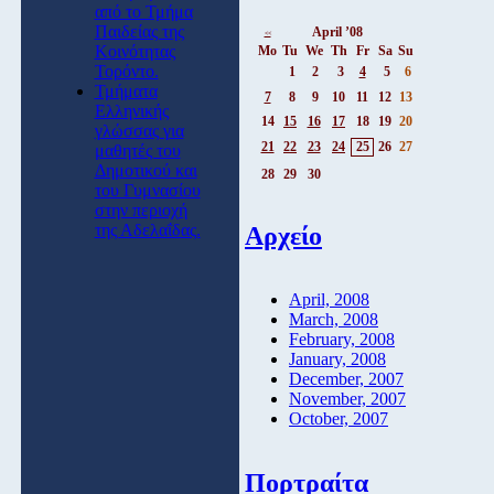
από το Τμήμα
Παιδείας της
April ’08
<<
Κοινότητας
Mo
Tu
We
Th
Fr
Sa
Su
Τορόντο.
1
2
3
4
5
6
Τμήματα
7
8
9
10
11
12
13
Ελληνικής
14
15
16
17
18
19
20
γλώσσας για
21
22
23
24
25
26
27
μαθητές του
Δημοτικού και
28
29
30
του Γυμνασίου
στην περιοχή
της Αδελαΐδας.
Αρχείο
April, 2008
March, 2008
February, 2008
January, 2008
December, 2007
November, 2007
October, 2007
Πορτραίτα