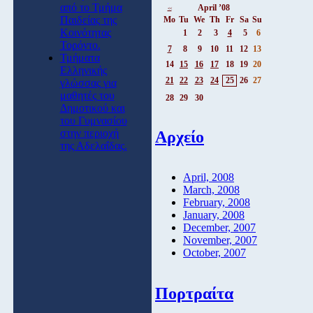
από το Τμήμα
April ’08
<<
Παιδείας της
Mo
Tu
We
Th
Fr
Sa
Su
Κοινότητας
1
2
3
4
5
6
Τορόντο.
7
8
9
10
11
12
13
Τμήματα
14
15
16
17
18
19
20
Ελληνικής
21
22
23
24
25
26
27
γλώσσας για
μαθητές του
28
29
30
Δημοτικού και
του Γυμνασίου
στην περιοχή
Αρχείο
της Αδελαΐδας.
April, 2008
March, 2008
February, 2008
January, 2008
December, 2007
November, 2007
October, 2007
Πορτραίτα