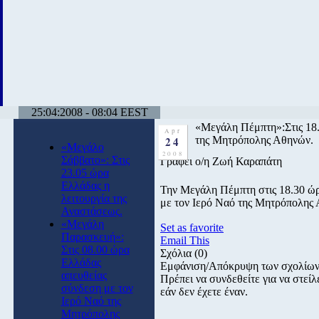
25:04:2008 - 08:04 EEST
«Μεγάλη Πέμπτη»:Στις 18.
Apr
24
της Μητρόπολης Αθηνών.
«Μεγάλο
2008
Σάββατο»: Στις
Γράφει ο/η Ζωή Καραπάτη
23.05 ώρα
Ελλάδας η
Την Μεγάλη Πέμπτη στις 18.30 ώ
λειτουργία της
με τον Ιερό Ναό της Μητρόπολης
Αναστάσεως.
«Μεγάλη
Set as favorite
Παρασκευή»:
Email This
Στις 08.00 ώρα
Σχόλια
(0)
Ελλάδας
Εμφάνιση/Απόκρυψη των σχολίω
απευθείας
Πρέπει να συνδεθείτε για να στε
σύνδεση με τον
εάν δεν έχετε έναν.
Ιερό Ναό της
Μητρόπολης