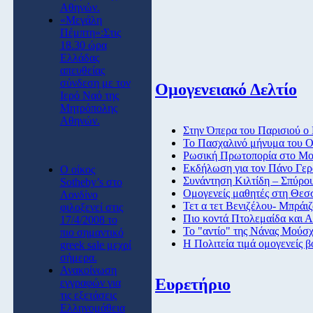
Αθηνών.
«Μεγάλη
Πέμπτη»:Στις
18.30 ώρα
Ελλάδας
απευθείας
σύνδεση με τον
Ομογενειακό Δελτίο
Ιερό Ναό της
Μητρόπολης
Αθηνών.
Στην Όπερα του Παρισιού ο
Το Πασχαλινό μήνυμα του Ο
Ρωσική Πρωτοπορία στο Μο
Εκδήλωση για τον Πάνο Γε
O οίκος
Συνάντηση Κιλτίδη – Σπύρο
Sotheby’s στο
Ομογενείς μαθητές στη Θεσ
Λονδίνο
Τετ α τετ Βενιζέλου- Μπράι
φιλοξενεί στις
Πιο κοντά Πτολεμαίδα και Α
17/4/2008 το
Το "αντίο" της Νάνας Μούσ
πιο σημαντικό
Η Πολιτεία τιμά ομογενείς β
greek sale μεχρί
σήμερα.
Ανακοίνωση
Ευρετήριο
εγγραφών για
τις εξετάσεις
Ελληνομάθεια