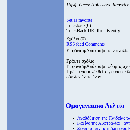
Πηγή: Greek Hollywood Reporter,
Set as favorite
Trackback
(0)
TrackBack URI for this entry
Σχόλια
(0)
RSS feed Comments
Εμφάνιση/Απόκρυψη των σχολίω
Γράψτε σχόλιο
Εμφάνιση/Απόκρυψη φόρμας σχο
Πρέπει να συνδεθείτε για να στε
εάν δεν έχετε έναν.
Ομογενειακό Δελτίο
Αναβάθμιση της Παιδείας τ
Καζίνο της Αυστραλίας "αντ
Σενάριο ταινίας η ζωή ενός