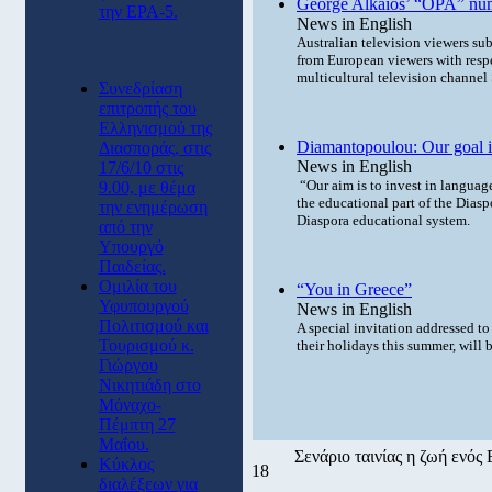
George Alkaios’ “OPA” numb
την ΕΡΑ-5.
News in English
Australian television viewers sub
from European viewers with respe
multicultural television channe
Συνεδρίαση
επιτροπής του
Ελληνισμού της
Diamantopoulou: Our goal is 
Διασποράς, στις
News in English
17/6/10 στις
“Our aim is to invest in language
9.00, με θέμα
the educational part of the Diasp
την ενημέρωση
Diaspora educational system.
από την
Υπουργό
Παιδείας.
Ομιλία του
“You in Greece”
Υφυπουργού
News in English
Πολιτισμού και
A special invitation addressed t
Τουρισμού κ.
their holidays this summer, will 
Γιώργου
Νικητιάδη στο
Μόναχο-
Πέμπτη 27
Μαΐου.
Σενάριο ταινίας η ζωή ενός
Κύκλος
18
διαλέξεων για