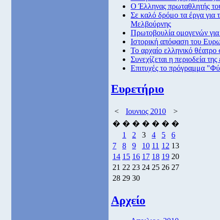
Ο Έλληνας πρωταθλητής του
Σε καλό δρόμο τα έργα για 
Μελβούρνης
Πρωτοβουλία ομογενών για
Ιστορική απόφαση του Ευρω
Το αρχαίο ελληνικό θέατρο 
Συνεχίζεται η περιοδεία τη
Επιτυχές το πρόγραμμα "Φύ
Ευρετήριο
<
Ιουνιος 2010
>
�
�
�
�
�
�
�
1
2
3
4
5
6
7
8
9
10
11
12
13
14
15
16
17
18
19
20
21
22
23
24
25
26
27
28
29
30
Αρχείο