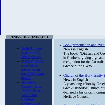
20:06:2010 - 16:06 EEST
Book presentation and events
Τα βιβλία που
News in English
ξεχώρισε "Ο
The book, “Diggers and Gree
Ταχυδρόμος".
in Canberra giving a greater 
Ο ταχυδρόμος
recognition for the Australia
είναι πάντα
Greece during WWII.
κοντά σας με
καλά Ελληνικά
Church of the Holy Trinity 
βιβλία.
News in English
«Ελλάδα-
A years long effort by Greek-
Κορέα»- Στις
Greek Orthodox Church built
12/6/2010, στις
declared a historical monu
14.30 ώρα
Heritage Council.
Ελλάδας,
ζωντανά από