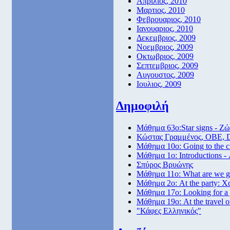
Απριλιος, 2010
Μαρτιος, 2010
Φεβρουαριος, 2010
Ιανουαριος, 2010
Δεκεμβριος, 2009
Νοεμβριος, 2009
Οκτωβριος, 2009
Σεπτεμβριος, 2009
Αυγουστος, 2009
Ιουλιος, 2009
Δημοφιλή
Μάθημα 63ο:Star signs - Ζώ
Κώστας Γραμμένος, ΟΒΕ, 
Μάθημα 10ο: Going to the 
Μάθημα 1ο: Introductions -
Σπύρος Βρυώνης
Μάθημα 11ο: What are we go
Μάθημα 2ο: At the party: Χ
Μάθημα 17ο: Looking for a
Μάθημα 19ο: At the travel o
"Κάφες Ελληνικός"