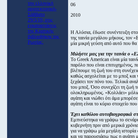
την ελληνική
06
αρχιτεκτονική-
Σάββατο
2010
29/5/10, στις
εγκαταστάσεις
της Κρατικής
Η Αλύσια, έδωσε συνέντευξη στο 
βιβλιοθήκης της
της ταινία μεγάλου μήκους, τον 
Ρωσίας.
μία μικρή γεύση από αυτό που θα 
Μιλήστε μας για την ταινία ο «Ε
Το Greek American είναι μία ταιν
παρόλο που είναι επιτυχημένος, π
βλέπουμε τη ζωή του στη συνέχει
καθώς ασχολείται με το μποξ και 
ξεχάσει τον πόνο του. Τελικά ανα
του μποξ. Όσο συνεχίζει τη ζωή το
ολοκληρωμένος. «Κολλάει» μόλις 
αγάπη και νιώθει ότι άμα μπορέσει
αγάπη είναι το κύριο στοιχείο που 
Έχει καθόλου αυτοβιογραφικά στο
Εμπνεύστηκα να γράψω το σενάρι
κυβερνήτη πριν από μερικά χρόνι
για να γράψω μία μεγάλη ιστορία 
και να παρουσιάσω πως η αγάπη μ