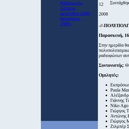
Συντάχθη
Ραδιοφωνία,
12
Ζάππειο
Δεκέμβρη 2008-
2008
Ιανουάριος
2009»
-//-ΠΟΛΥΠΟΛ
Παρασκευή, 16/
Στην ημερίδα θα
πολυπολιτισμικ
ραδιοφώνων αυτώ
Συντονιστής
: 
Ομιλητές:
Εκπρόσω
Paula Mas
Aλέξανδρ
Γιάννης Τ
Niko Ago
Γιώργος Τ
Αντώνης 
Γιώργος 
Ζιλμπέρ 