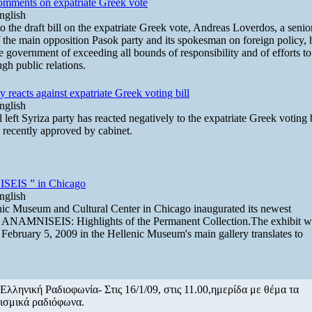
ments on expatriate Greek vote
nglish
o the draft bill on the expatriate Greek vote, Andreas Loverdos, a senio
the main opposition Pasok party and its spokesman on foreign policy, 
e government of exceeding all bounds of responsibility and of efforts to
ugh public relations.
y reacts against expatriate Greek voting bill
nglish
 left Syriza party has reacted negatively to the expatriate Greek voting b
recently approved by cabinet.
EIS ” in Chicago
nglish
ic Museum and Cultural Center in Chicago inaugurated its newest
, ANAMNISEIS: Highlights of the Permanent Collection.The exhibit w
February 5, 2009 in the Hellenic Museum's main gallery translates to
 Ελληνική Ραδιοφωνία- Στις 16/1/09, στις 11.00,ημερίδα με θέμα τα
ισμικά ραδιόφωνα.