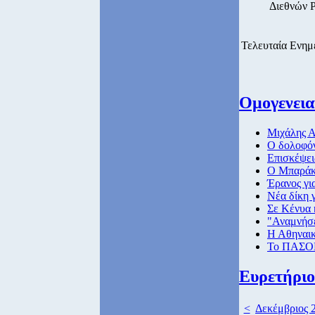
Διεθνών 
Τελευταία Ενημ
Ομογενεια
Μιχάλης Α
O δολοφόν
Eπισκέψει
O Mπαράκ 
Έρανος γι
Νέα δίκη 
Σε Κένυα 
"Αναμνήσε
Η Αθηναι
To ΠΑΣΟΚ 
Ευρετήριο
<
Δεκέμβριος 