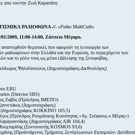
κε απο τον/την Ζωή Καραπάτη
ΙΤΙΣΜΙΚΑ ΡΑΔΙΟΦΩΝΑ-//-
«Ραδιο
MultiCulti
»
01/2009, 11:00-14:00, Ζάππειο Μέγαρο.
 αναπτυχθούν θεματικές που αφορούν τη λειτουργία των
ών ραδιοφώνων στην Ελλάδα και την Ευρώπη, το περιεχόμενο των
ν και το ρόλο τους ως μέσα εξάλειψης της ξενοφοβίας.
Θεόδωρος Ψαλιδόπουλος (Δημοσιογράφος-Διεθνολόγος)
ποι ΕΒU
selos (Director SBS)
ος Ζαβός (Πρόεδρος ΙΜΕΠΟ)
ζαννετάκος (Δημοσιογράφος)
 (δημοσιογράφος ΚΟΚΚΙΝΟ 105,5)
έγος (Πρόεδρος Ρουμάνικης Κοινότητας «Αγ. Στέφανος ο Μέγας»)
Καραγιαννάκης (Δημοσιογράφος AIR 104,4)
Μουχταρίδης (Συντονιστής ΚOSMOS 93,6)
Σιχάνης (Προϊστάμενος Τμήματος Ξενόγλωσσων Εκπομπών- Διεύθυν