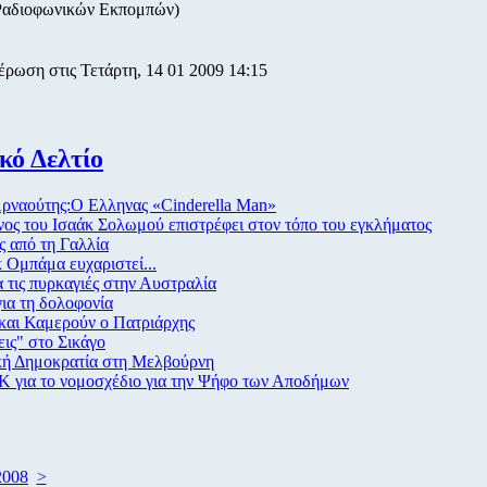
Ραδιοφωνικών Εκπομπών)
έρωση στις Τετάρτη, 14 01 2009 14:15
κό Δελτίο
ρναούτης:Ο Ελληνας «Cinderella Man»
ος του Ισαάκ Σολωμού επιστρέφει στον τόπο του εγκλήματος
ς από τη Γαλλία
Ομπάμα ευχαριστεί...
α τις πυρκαγιές στην Αυστραλία
για τη δολοφονία
και Καμερούν ο Πατριάρχης
ις" στο Σικάγο
κή Δημοκρατία στη Μελβούρνη
για το νομοσχέδιο για την Ψήφο των Αποδήμων
2008
>