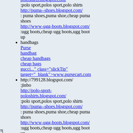
:polo sport,polos sport,polo shirts
http://puma--shoes.blogspot.com/
: puma shoes,puma shoe,cheap puma
shoes
http://www-ugg-boots.blogspot.com/
:ugg boots,cheap ugg boots,ugg boot
up
handbags
Purse
handbag
cheap handbags
cheap bags
gucci..." class="slickTip"
target="_blank">www.pursecart.com
http://799128.blogspot.com/
:jinbo
http://polo-sport-
poloshirts.blogspot.com/
:polo sport,polos sport,polo shirts
http://puma--shoes.blogspot.com/
: puma shoes,puma shoe,cheap puma
shoes
http://www-ugg-boots.blogspot.com/
:ugg boots,cheap ugg boots,ugg boot
ση