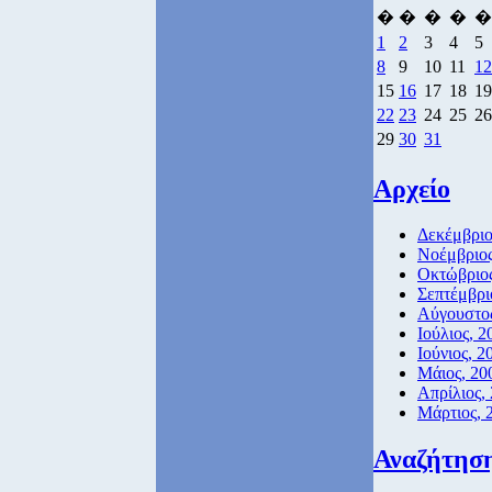
�
�
�
�
�
1
2
3
4
5
8
9
10
11
12
15
16
17
18
19
22
23
24
25
26
29
30
31
Αρχείο
Δεκέμβριο
Νοέμβριος
Οκτώβριος
Σεπτέμβρι
Αύγουστος
Ιούλιος, 2
Ιούνιος, 2
Μάιος, 20
Απρίλιος,
Μάρτιος, 
Αναζήτησ