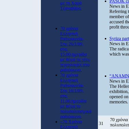
PASOK com
με τη Χαρά
News in E
Τζαναβάρα.
Referring t
member of 
accused th
profit thro
70 χρόνια
Ελληνική
Syriza part
Ραδιοφωνία-
News in E
Στις 26/1/09,
The radical
στις
which was 
15.00,ημερίδα
με θέμα τις νέες
τεχνολογίες στο
ραδιόφωνο.
70 χρόνια
“ANAMNIS
Ελληνική
News in E
Ραδιοφωνία-
The Hellen
Στις 16/1/09,
exhibition
στις
opened on 
11.00,ημερίδα
memories.
με θέμα τα
πολυπολιτισμικά
ραδιόφωνα.
70 χρόνια
«70 Χρόνια
31
πολυπολιτ
Ελληνική