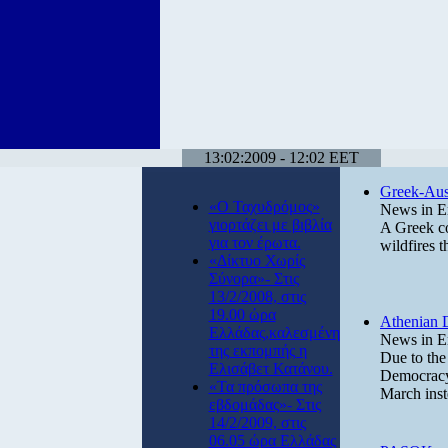
13:02:2009 - 12:02 EET
Greek-Aust
«Ο Ταχυδρόμος»
News in E
γιορτάζει με βιβλία
A Greek co
για τον έρωτα.
wildfires t
«Δίκτυο Χωρίς
Σύνορα»- Στις
13/2/2008, στις
19.00 ώρα
Athenian 
Ελλάδας,καλεσμένη
News in E
της εκπομπής η
Due to the 
Ελισάβετ Κατάνου.
Democracy 
«Τα πρόσωπα της
March inst
εβδομάδας»- Στις
14/2/2009, στις
06.05 ώρα Ελλάδας