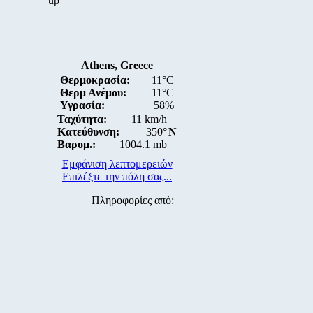
up
Athens, Greece
Θερμοκρασία:
11°C
Θερμ Ανέμου:
11°C
Υγρασία:
58%
Ταχύτητα:
11 km/h
Κατεύθυνση:
350°
N
Βαρομ.:
1004.1 mb
Εμφάνιση λεπτομερειών
Επιλέξτε την πόλη σας...
Πληροφορίες από: