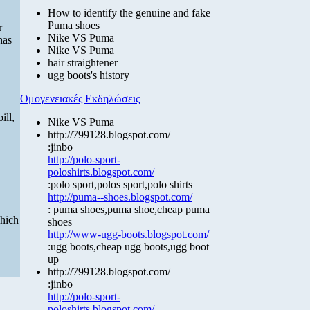
How to identify the genuine and fake
Puma shoes
r
Nike VS Puma
has
Nike VS Puma
hair straightener
ugg boots's history
Ομογενειακές Εκδηλώσεις
ill,
Nike VS Puma
http://799128.blogspot.com/
:jinbo
http://polo-sport-
poloshirts.blogspot.com/
:polo sport,polos sport,polo shirts
http://puma--shoes.blogspot.com/
: puma shoes,puma shoe,cheap puma
hich
shoes
http://www-ugg-boots.blogspot.com/
:ugg boots,cheap ugg boots,ugg boot
up
http://799128.blogspot.com/
:jinbo
http://polo-sport-
poloshirts.blogspot.com/