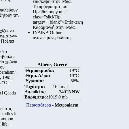
επίσκεψη στην Ινδία.
Το πρόγραμμα του
 παλεύουν
Πρωθυπουργού..."
ζητούν την
class="slickTip"
target="_blank">Επίσκεψη
Καραμανλή στην Ινδία.
χίζει να
ΙΝΔΙΚΑ Online
ραγμάτων».
ανανεωμένη έκδοση.
. Πρέπει
 στο
ύμβουλος
ία χρόνια
Athens, Greece
του
Θερμοκρασία:
19°C
beralism",
Θερμ. Αέρα:
19°C
, 1995,
Υγρασία:
56%
: "Οι
Ταχύτητα:
16 km/h
Απευθείας:
340°
NNW
"Al Qaeda
Βαρόμετρο:
1019.0 mb
,
Περισσότερα
-
Meteoalarm
ί στις
studies in
 common
life",