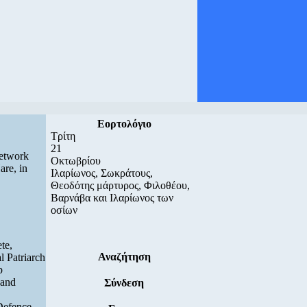
Εορτολόγιο
Τρίτη
21
Network
Οκτωβρίου
are, in
Ιλαρίωνος, Σωκράτους,
Θεοδότης μάρτυρος, Φιλοθέου,
Βαρνάβα και Ιλαρίωνος των
οσίων
te,
Αναζήτηση
l Patriarch
p
 and
Σύνδεση
Defence