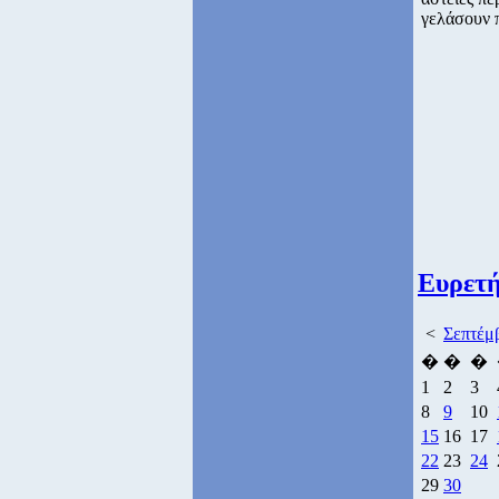
γελάσουν 
Ευρετή
<
Σεπτέμ
�
�
�
1
2
3
8
9
10
15
16
17
22
23
24
29
30