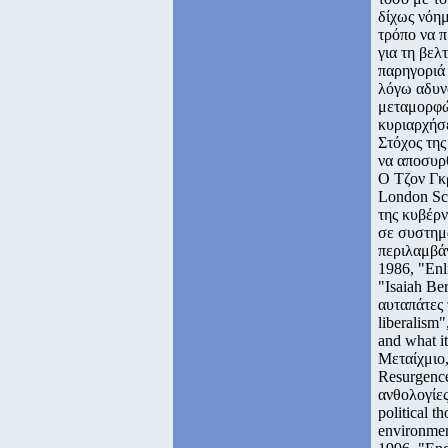
δίχως νόημ
τρόπο να π
για τη βελ
παρηγοριά 
λόγω αδυνα
μεταμορφώσ
κυριαρχήσ
Στόχος της
να αποσυρθ
Ο Τζον Γκρ
London Sc
της κυβέρν
σε συστημα
περιλαμβάν
1986, "Enl
"Isaiah Ber
αυταπάτες 
liberalism
and what i
Μεταίχμιο,
Resurgenc
ανθολογίες:
political 
environmen