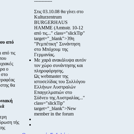
------------
Στις
03.10.08
θα γίνει στο
Kulturzentrum
BURGERHAUS
HAMME
(Amtsstr. 10-12
από τις..." class="slickTip"
target="_blank">39η
ρου από
"Ρεμπέτικη" Συνάντηση
στο Μπόχουμ της
 από τις
Γερμανίας.
 που
Με χαρά ανακάλυψα αυτόν
υχιακές
τον χώρο συνάντησης και
υρα ο
πληροφόρησης.
 στο
Ως webmaster της
γραφέας
ιστοσελίδας του Συλλόγου
ώστης θα
Ελλήνων Αυστραλών
Επαγγελματιών στο
Σύδνευ της Αυστραλίας..."
ωνιακή
class="slickTip"
κά
target="_blank">New
member in the forum
τερη
χύρωση τής
της