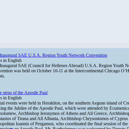
Inaugural SAE U.S.A. Region Youth Network Convention
 in English
Inaugural SAE (Council for Hellenes Abroad) U.S.A. Region Youth 
ention was held on October 10-11 at the Intercontinental Chicago O’H
ois.
he steps of the Apostle Paul
 in English
ial events were held in Heraklion, on the southern Aegean island of Cre
ing the Jubilee of the Apostle Paul, which were attended by Ecumenica
holomew, Archbishop Ieronymos of Athens and All Greece, Archbisho
tasios of Tirana and All Albania, Archbishop Chrysostomos of Cyprus
opolitan Ioannis of Pergamon, who coordinated the final session of the
osium on Apostle Paul. Mr. Bartholemew was welcomed by Deputy 