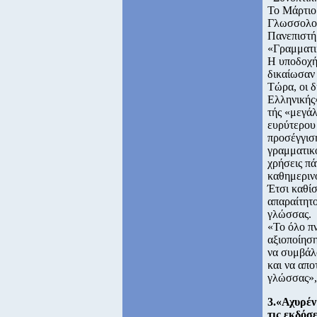
Το Μάρτιο
Γλωσσολογ
Πανεπιστή
«Γραμματι
Η υποδοχή
δικαίωσαν
Τώρα, οι 
Ελληνικής»
τής «μεγάλ
ευρύτερου 
προσέγγιση
γραμματικο
χρήσεις πά
καθημεριν
Έτσι καθίσ
απαραίτητο
γλώσσας.
«Το όλο πν
αξιοποίησ
να συμβάλο
και να απο
γλώσσας»,
3.«Αχυρέν
τις εκδόσ