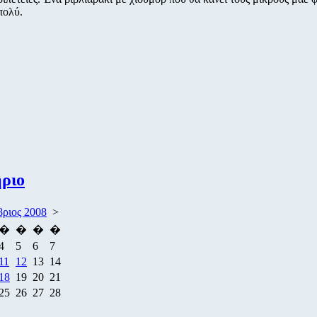
πολύ.
ριο
βριος 2008
>
�
�
�
�
4
5
6
7
11
12
13
14
18
19
20
21
25
26
27
28