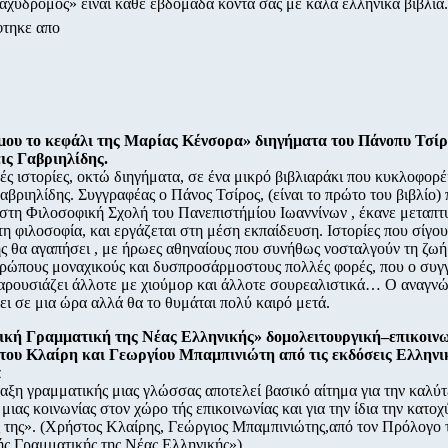
αχυδρόμος» είναι κάθε εβδομάδα κοντά σας με καλά ελληνικά βιβλία.
φτηκε απο
μου το κεφάλι της Μαρίας Κένσορα» διηγήματα του Πάνοπυ Τσί
εις Γαβριηλίδης.
ς ιστορίες, οκτώ διηγήματα, σε ένα μικρό βιβλιαράκι που κυκλοφορέι
αβριηλίδης. Συγγραφέας ο Πάνος Τσίρος, (είναι το πρώτο του βιβλίο)
στη Φιλοσοφική Σχολή του Πανεπιστήμίου Ιωαννίνων , έκανε μεταπτ
η φιλοσοφία, και εργάζεται στη μέση εκπαίδευση. Ιστορίες που σίγο
ς θα αγαπήσει , με ήρωες αθηναίους που συνήθως νοσταλγούν τη ζωή
θρώπους μοναχικούς και δυσπροσάρμοστους πολλές φορές, που ο συγ
παρουσιάζει άλλοτε με χιούμορ και άλλοτε σουρεαλιστικά… Ο αναγν
ει σε μια ώρα αλλά θα το θυμάται πολύ καιρό μετά.
ική Γραμματική της Νέας Ελληνικής» δομολειτουργική–επικοιν
ου Κλαίρη και Γεωργίου Μπαμπινιώτη από τις εκδόσεις Ελληνι
α
αξη γραμματικής μιας γλώσσας αποτελεί βασικό αίτημα για την καλύ
 μιας κοινωνίας στον χώρο τής επικοινωνίας και για την ίδια την κατο
ς της». (Χρήστος Κλαίρης, Γεώργιος Μπαμπινιώτης,από τον Πρόλογο 
ής Γραμματικής της Νέας Ελληνικής»).