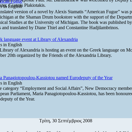
rican Fugue
ster, Giannis Plakiotakis.
 in English
anslated version of a novel by Alexis Stamatis “American Fugue” was p
ichigan at the Shaman Drum bookstore with the support of the Departm
sical Studies at the University of Michigan. The book was published b
s and translated by Diane Thiel and Constantine Hadjilambrinos.
k language event at Library of Alexandria
 in English
Library of Alexandria is hosting an event on the Greek language on M
ber 20th organized by the Friends of the Alexandria Library.
a Panagiotopoulou-Kassiotou named Eurodeputy of the Year
 in English
he category “Employment and Social Affairs”, New Democracy member
pean Parliament, Maria Panagiotopoulou-Kassiotou, has been honoure
deputy of the Year.
Τρίτη, 30 Σεπτέμβριος 2008