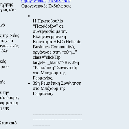
Ομογενειακές Εκδηλώσεις
θηγητής
Ομογενειακές Εκδηλώσεις
γίας στο
Η Πρωτοβουλία
ινό
“Παράδοξον”
σε
συνεργασία με την
ς της Νέας
Ελληνογερμανική
τοιχεία
Κοινότητα HBC
(Hellenic
άγκες ενός
Businnes Community),
ν όλη
οργάνωσε στην πόλη..."
class="slickTip"
ακές
target="_blank">Re: 39η
ερα ο
"Ρεμπέτικη" Συνάντηση
στο Μπόχουμ της
Γερμανίας.
κής
39η Ρεμπέτικη Συνάντηση
στο Μπόχουμ της
ε την
Γερμανίας.
ιστεύουμε,
ραμματική
η της
----------------------------------
----------------------------------
Gray από
------------