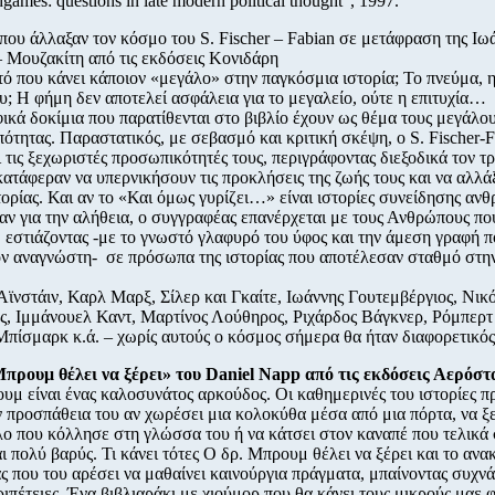
games: questions in late modern political thought", 1997.
ου άλλαξαν τον κόσμο του S. Fischer – Fabian σε μετάφραση της Ιω
 Μουζακίτη από τις εκδόσεις Κονιδάρη
υτό που κάνει κάποιον «μεγάλο» στην παγκόσμια ιστορία; Το πνεύμα, η
υ; Η φήμη δεν αποτελεί ασφάλεια για το μεγαλείο, ούτε η επιτυχία…
ικά δοκίμια που παρατίθενται στο βιβλίο έχουν ως θέμα τους μεγάλου
ότητας. Παραστατικός, με σεβασμό και κριτική σκέψη, ο S. Fischer-F
 τις ξεχωριστές προσωπικότητές τους, περιγράφοντας διεξοδικά τον τ
κατάφεραν να υπερνικήσουν τις προκλήσεις της ζωής τους και να αλλά
τορίας. Και αν το «Και όμως γυρίζει…» είναι ιστορίες συνείδησης α
ν για την αλήθεια, ο συγγραφέας επανέρχεται με τους Ανθρώπους πο
 εστιάζοντας -με το γνωστό γλαφυρό του ύφος και την άμεση γραφή 
τον αναγνώστη- σε πρόσωπα της ιστορίας που αποτέλεσαν σταθμό στη
ϊνστάιν, Καρλ Μαρξ, Σίλερ και Γκαίτε, Ιωάννης Γουτεμβέργιος, Νικ
ς, Ιμμάνουελ Καντ, Μαρτίνος Λούθηρος, Ριχάρδος Βάγκνερ, Ρόμπερτ
πίσμαρκ κ.ά. – χωρίς αυτούς ο κόσμος σήμερα θα ήταν διαφορετικός
Μπρουμ θέλει να ξέρει» του Daniel Napp από τις εκδόσεις Αερόστ
υμ είναι ένας καλοσυνάτος αρκούδος. Οι καθημερινές του ιστορίες 
ν προσπάθεια του αν χωρέσει μια κολοκύθα μέσα από μια πόρτα, να ξ
ο που κόλλησε στη γλώσσα του ή να κάτσει στον καναπέ που τελικά 
αι πολύ βαρύς. Τι κάνει τότες Ο δρ. Μπρουμ θέλει να ξέρει και το ανα
 που του αρέσει να μαθαίνει καινούργια πράγματα, μπαίνοντας συχνά
ριπέτειες. Ένα βιβλιαράκι με χιούμορ που θα κάνει τους μικρούς μαε 