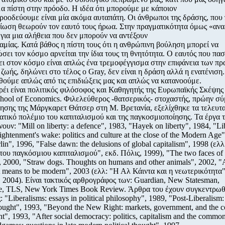
α πίστη στην πρόοδο. Η ιδέα ότι μπορούμε με κάποιον
ροοδεύουμε είναι μία ακόμα αυταπάτη. Οι άνθρωποι της δράσης, που
τίωση θεωρούν τον εαυτό τους ήρωα. Στην πραγματικότητα όμως «ανα
για μια αλήθεια που δεν μπορούν να αντέξουν
μίας. Κατά βάθος η πίστη τους ότι η ανθρώπινη βούληση μπορεί να
ει τον κόσμο αρνείται την ίδια τους τη θνητότητα. Ο εαυτός που πασ
ει στον κόσμο είναι απλώς ένα τρεμοφέγγισμα στην επιφάνεια των π
 ζωής, δηλώνει στο τέλος ο Gray, δεν είναι η δράση αλλά η ενατένιση
ούμε απλώς από τις επιδιώξεις μας και απλώς να κατανοούμε.
έι είναι πολιτικός φιλόσοφος και Καθηγητής της Ευρωπαϊκής Σκέψης
hool of Economics. Φιλελεύθερος -θατσερικός- στοχαστής, πρώην σ
ησης της Μάργκαρετ Θάτσερ στη Μ. Βρετανία, εξελίχθηκε τα τελευτα
τικό πολέμιο του καπιταλισμού και της παγκοσμιοποίησης. Τα έργα 
ουν: "Mill on liberty: a defence", 1983, "Hayek on liberty", 1984, "Li
ightenment's wake: politics and culture at the close of the Modern Age"
lin", 1996, "False dawn: the delusions of global capitalism", 1998 (ελλ
του παγκόσμιου καπιταλισμού", εκδ. Πόλις, 1999), "The two faces of
", 2000, "Straw dogs. Thoughts on humans and other animals", 2002, 
t means to be modern", 2003 (ελλ: "Η Αλ Κάιντα και η νεωτερικότητα"
 2004). Είναι τακτικός αρθρογράφος των: Guardian, New Statesman,
e, TLS, New York Times Book Review. Άρθρα του έχουν συγκεντρωθε
 "Liberalisms: essays in political philosophy", 1989, "Post-Liberalism: 
thought", 1993, "Beyond the New Right: markets, government, and the
t", 1993, "After social democracy: politics, capitalism and the common 