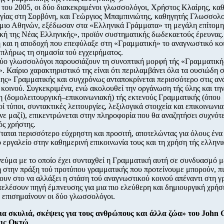
 του 2005, οι δύο διακεκριμένοι γλωσσολόγοι, Χρήστος Κλαίρης, κα
ίας στη Σορβόνη, και Γεώργιος Μπαμπινιώτης, καθηγητής Γλωσσολο
μιο Αθηνών, εξέδωσαν στα «Ελληνικά Γράμματα» τη μεγάλη επίτομη
κή της Νέας Ελληνικής», προϊόν συστηματικής δωδεκαετούς έρευνας.
 και η αποδοχή που επεφύλαξε στη «Γραμματική» το αναγνωστικό κο
 πλήρως τη σημασία τού εγχειρήματος.
δύο γλωσσολόγοι παρουσιάζουν τη συνοπτική μορφή τής «Γραμματική
. Καίριο χαρακτηριστικό της είναι ότι περιλαμβάνει όλα τα ουσιώδη σ
ης» Γραμματικής και συγχρόνως ανταποκρίνεται περισσότερο στις αν
κοινού. Συγκεκριμένα, ενώ ακολουθεί την οργάνωση τής ύλης και τη
 (δομολειτουργική–επικοινωνιακή) τής εκτενούς Γραμματικής (όπου
ί τύποι, συντακτικές λειτουργίες, λεξιλογικά στοιχεία και επικοινωνι
νε μαζί), επικεντρώνεται στην πληροφορία που θα αναζητήσει συχνότ
ός χρήστης.
ταται περισσότερο εύχρηστη και προσιτή, αποτελώντας για όλους ένα
 εργαλείο στην καθημερινή επικοινωνία τους και τη χρήση τής ελληνι
εύμα με το οποίο έχει συνταχθεί η Γραμματική αυτή σε συνδυασμό μ
η στην πράξη τού προτύπου γραμματικής που προτείνουμε μπορούν, π
υν στο να αλλάξει η στάση τού αναγνωστικού κοινού απέναντι στη γ
τελέσουν πηγή έμπνευσης για μια πιο ελεύθερη και δημιουργική χρήσ
 επισημαίνουν οι δύο γλωσσολόγοι.
ια σκυλιά, σκέψεις για τους ανθρώπους και άλλα ζώα» του John 
εις Οκτώ