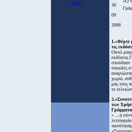
«Ο τ
2008»
30
Γρά
09
2008
1.«Φέρτε 
τις εκδόσ
Οκτώ μικρέ
εκδόσεις Γ
σπούδασε 
σπουδές στ
αναγνώστη
χωριό, αν
μας τους 
το τελειώσ
2.«Συνοπτ
των Χρήστ
Γράμματ
« …η σύντ
λειτουργία
ταυτότητά
«Συνοπτικ