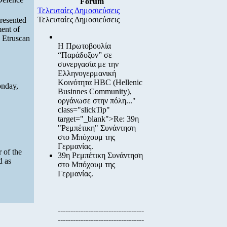
Forum
Τελευταίες Δημοσιεύσεις
Τελευταίες Δημοσιεύσεις
resented
ent of
y Etruscan
Η Πρωτοβουλία
“Παράδοξον”
σε
συνεργασία με την
Ελληνογερμανική
Κοινότητα HBC
(Hellenic
onday,
Businnes Community),
οργάνωσε στην πόλη..."
class="slickTip"
target="_blank">Re: 39η
"Ρεμπέτικη" Συνάντηση
στο Μπόχουμ της
Γερμανίας.
 of the
39η Ρεμπέτικη Συνάντηση
d as
στο Μπόχουμ της
Γερμανίας.
----------------------------------
----------------------------------