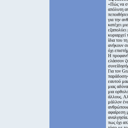
«Πώς να σ
απόλυτη ατ
πεποιθήσει
για την αν
κατέχει μι
εξαπολύει 
κυριαρχεί 
ίδια του τ
ανήκουν σε
όχι επιστή
Η προφανής
ελάσσον ζ
συνείδησής
Για τον Gr
παράδοση»
εαυτού μας
μιας αδύνα
μια ορθολο
άλλους. Αλ
μάλλον ένα
ανθρώπους 
αφαίρεση μ
αναλγησία.
πως όχι α
τόσο με το