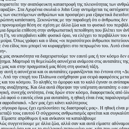
τοχαστείτε την αναπόφευκτη καταστροφή της πλειονότητας των ανθρ
αραξία». Στα Αχυρένια σκυλιά ο John Gray αντιμάχεται τις αστόχαστε
ς των σκεπτόμενων ανθρώπων και προσφέρει μια εξαιρετικά διεισδυτ
θρώπινη κατάσταση. Ξεκινώντας με την παραδοχή ότι ο άνθρωπος δεν
α προνομιούχα θέση σε σχέση με άλλα ζώα και το φυσικό του περιβά
μια δριμεία επίθεση στην ανθρωπιστική πεποίθηση που βλέπει τον ά
τη Γη, να υπερβαίνει κάθε φυσικό όριο, να ελέγχει το περιβάλλον του 
η μοίρα. Όπως γράφει και ο ίδιος «οι περισσότεροι άνθρωποι πιστεύου
 ένα είδος που μπορεί να κυριαρχήσει στο πεπρωμένο του. Αυτό είναι
μη».
 μας ανικανότητα να διαχειριστούμε τον εαυτό μας ή τον κόσμο δεν ε
ήτημα. Μαρτυρά τη θεμελιώδη ασυνέχεια ανάμεσα στις αυταπάτες της
 μας και στην πραγματική μας θέση στη φυσική τάξη.
ay αυτή η ασυνέχεια και οι αυταπάτες εμφανίζονται πιο έντονα στη «Δ
. Από την εποχή του Πλάτωνα εισήχθησαν μια σειρά αφαιρέσεις μετα
 και του κόσμου. Το αληθές το όμορφο και το καλό έγιναν οι ανύπαρκ
της αναζήτησης. Και όλα αυτά έθρεψαν την υπέρτατη αυταπάτη: ο εαυτ
γική, συνεχής οντότητα, ένας δρών στον κόσμο, διαφορετικός από όλ
λά αφού ο εαυτός είναι μια αυταπάτη, η ηθική είναι ένας παραλογισμό
 αφροδισιακό. «Δεν μας έχει κάνει καλύτερους
σίγουρα όμως έχει εμπλουτίσει τις διαστροφές μας». Η ηθική είναι 
εταξύ τους εαυτού Ο σύγχρονος ανθρωπισμός αρνείται και συγκαλύπτ
 Είμαστε απρόθυμοι ή και ανίκανοι να καταλάβουμε
πλώς συγγενεύουμε με άλλα ζώα, αλλά σαν και αυτά είμαστε αδύναμο
 ατομικό όσο και με το συλλογικό πεπρωμένο μας, κάτι που μας οδηγ