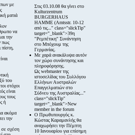
ώπων με
Στις
03.10.08
θα γίνει στο
ς
Kulturzentrum
ική ματιά
BURGERHAUS
HAMME
(Amtsstr. 10-12
λλον
από τις..." class="slickTip"
νθρωπο να
target="_blank">39η
και την
"Ρεμπέτικη" Συνάντηση
ν πως
στο Μπόχουμ της
 πίστη,
Γερμανίας.
Με χαρά ανακάλυψα αυτόν
ίναι
τον χώρο συνάντησης και
πληροφόρησης.
Ως webmaster της
υτική
ιστοσελίδας του Συλλόγου
ξύ του
Ελλήνων Αυστραλών
τοι στόχοι
Επαγγελματιών στο
ός είναι
Σύδνευ της Αυστραλίας..."
ους τους
class="slickTip"
ς ή
target="_blank">New
member in the forum
μια ακόμα
Ο Πρωθυπουργός κ.
ει την
Κώστας Καραμανλής θα
αναχωρήσει την Πέμπτη
ι σε σχέση
10 Ιανουαρίου για επίσημη
εί στη