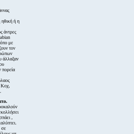
άννας
 ηθική ή η
ς άντρες
abian
ρόπο με
ξουν τον
νθρώπων
υ άλλαξαν
που
ν πορεία
όλαος
 Κοχ,
.
ατο.
προκαλούν
εκολλήσει
σπάει ,
καλύπτει.
 σε
φίλους να