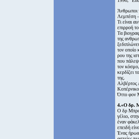
1996, "End
Άνθρωποι π
Λεμπέση –
Τι είναι α
επιρροή το
Τα βιογραφ
της ανθρωπ
ξεδιπλώνει
τον οποίο 
ρου της ισ
που πάλεψα
τον κόσμο,
κερδίζει 
της.
Αλβέρτος Α
Κοπέρνικο
Όττο φον Μ
4.«Ο δρ. 
Ο δρ Μπρο
γέλιο, στη
έναν φάκελ
επειδή είν
Ένας ήρωας
αστείες πε