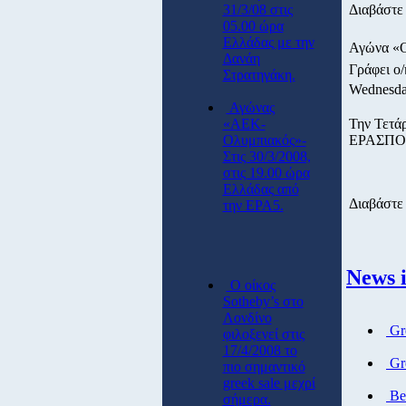
31/3/08 στις
Διαβάστε 
05.00 ώρα
Ελλάδας με την
Αγώνα «Ο
Δανάη
Γράφει ο
Στρατηγάκη.
Wednesda
Αγώνας
«ΑΕΚ-
Την Τετά
Ολυμπιακός»-
ΕΡΑΣΠΟΡ 
Στις 30/3/2008,
στις 19.00 ώρα
Ελλάδας από
Διαβάστε 
την ΕΡΑ5.
News i
O οίκος
Sotheby’s στο
Λονδίνο
Gre
φιλοξενεί στις
17/4/2008 το
Gre
πιο σημαντικό
greek sale μεχρί
Bei
σήμερα.