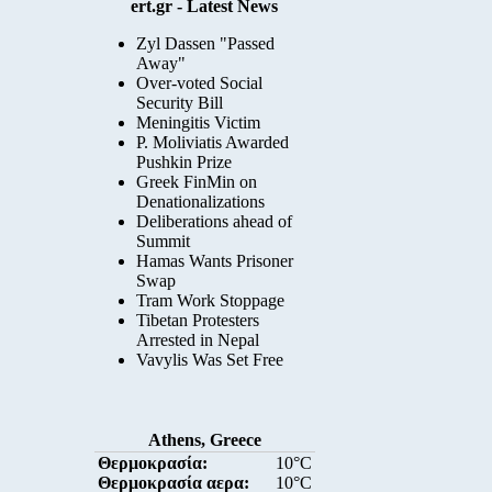
ert.gr - Latest News
Zyl Dassen "Passed
Away"
Over-voted Social
Security Bill
Meningitis Victim
P. Moliviatis Awarded
Pushkin Prize
Greek FinMin on
Denationalizations
Deliberations ahead of
Summit
Hamas Wants Prisoner
Swap
Tram Work Stoppage
Tibetan Protesters
Arrested in Nepal
Vavylis Was Set Free
Athens, Greece
Θερμοκρασία:
10°C
Θερμοκρασία αερα:
10°C