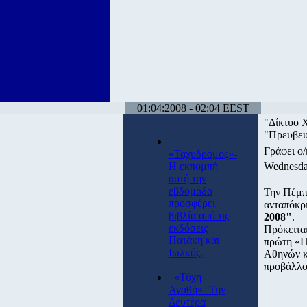
01:04:2008 - 02:04 EEST
"Δίκτυο Χ
"Πρευβευ
Γράφει ο
«Ταχυδρόμος»-
Η εκπομπή
Wednesda
αυτή την
εβδομάδα
Την Πέμπ
προσφέρει
ανταπόκρ
βιβλία από τις
2008"
.
εκδόσεις
Πρόκειτα
Πατάκη και
πρώτη «Π
Ιωλκός.
Αθηνών κα
προβάλλο
«Τύχη
Αγαθή»- Την
Δευτέρα