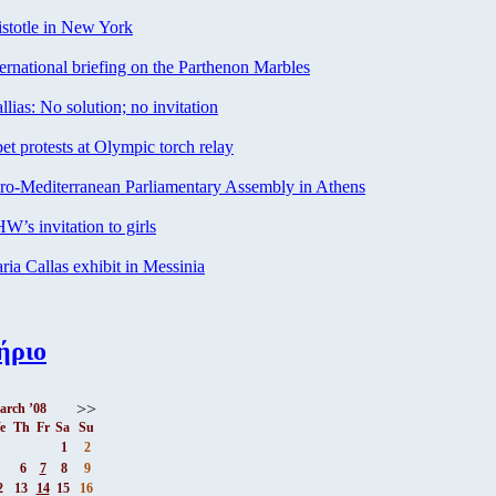
stotle in New York
ernational briefing on the Parthenon Marbles
lias: No solution; no invitation
et protests at Olympic torch relay
o-Mediterranean Parliamentary Assembly in Athens
’s invitation to girls
ia Callas exhibit in Messinia
ήριο
>>
arch ’08
e
Th
Fr
Sa
Su
1
2
6
7
8
9
2
13
14
15
16