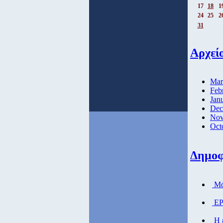
17
18
1
24
25
2
31
Αρχεί
Mar
Feb
Jan
Dec
Nov
Oct
Δημοφ
Μάθ
ΕΡ
Η ε