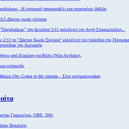
υδρόμος - Η εκπομπή παρουσιάζει και προσφέρει βιβλία
Α5-Δίκτυο χωρίς σύνορα
Ταχυδρόμος" την Δευτέρα 5/11 φιλοξενεί την Αγνή Στρουμπούλη...
ς 2/11 το "Δίκτυο Χωρίς Σύνορα" φιλοξενεί τον πρόεδρο της Πανμακ
σπονδιας της Αμερικής
σεις από Eυρώπη για Βόλο (Νέα Αγχίαλο).
μα εκπομπής
ημα 10ο: Going to the cinema – Στον κινηματογράφο
αίτα
στας Γραμμένος, ΟΒΕ, DSc
ύρος Βρυώνης