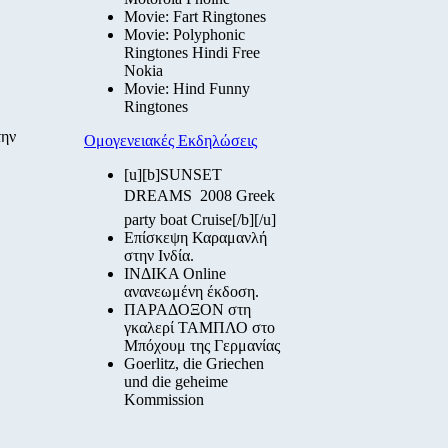
Movie: Fart Ringtones
Movie: Polyphonic
Ringtones Hindi Free
Nokia
Movie: Hind Funny
Ringtones
την
Ομογενειακές Εκδηλώσεις
[u][b]SUNSET
DREAMS  2008 Greek
party boat Cruise[/b][/u]
Επίσκεψη Καραμανλή
στην Ινδία.
ΙΝΔΙΚΑ Online
ανανεωμένη έκδοση.
ΠΑΡΑΔΟΞΟΝ στη
γκαλερί ΤΑΜΠΛΟ στο
Μπόχουμ της Γερμανίας
Goerlitz, die Griechen
und die geheime
Kommission