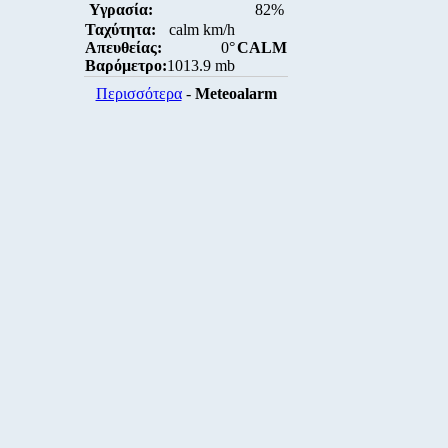
Υγρασία:
82%
Ταχύτητα:
calm km/h
Απευθείας:
0°
CALM
Βαρόμετρο:
1013.9 mb
Περισσότερα
-
Meteoalarm