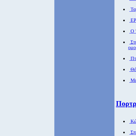
Ταχ
ΕΡ
Ο "
Στι
ομο
Πτή
Θέ
Μάθ
Πορτρ
Κώ
Σπ