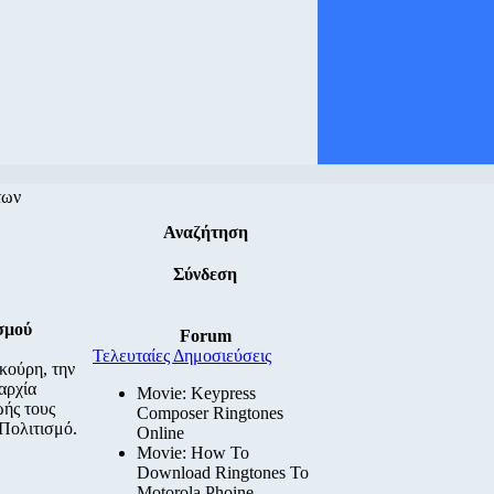
των
Αναζήτηση
Σύνδεση
σμού
Forum
Τελευταίες Δημοσιεύσεις
κούρη, την
αρχία
Movie: Keypress
ωής τους
Composer Ringtones
Πολιτισμό.
Online
Movie: How To
Download Ringtones To
Motorola Phoine