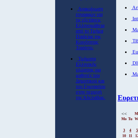
Ari
Ανακοίνωση
εγγραφών για
Int
τις εξετάσεις
Ελληνομάθεια
Mal
από το Τμήμα
Παιδείας της
Tib
Κοινότητας
Τορόντο.
Eur
Τμήματα
DHW
Ελληνικής
γλώσσας για
Mar
μαθητές του
Δημοτικού και
του Γυμνασίου
στην περιοχή
Ευρετ
της Αδελαΐδας.
<<
M
Mo
Tu
W
3
4
5
10
11
1