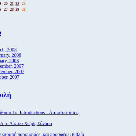
9
20
21
22
23
6
27
28
29
30
ο
ch, 2008
ruary, 2008
uary, 2008
ember, 2007
ember, 2007
ober, 2007
ιλή
ημα 1ο: Introductions - Αυτοσυστάσεις
Α 5- Δίκτυο Χωρίς Σύνορα
κπομπή παρουσιάζει και προσφέρει βιβλία